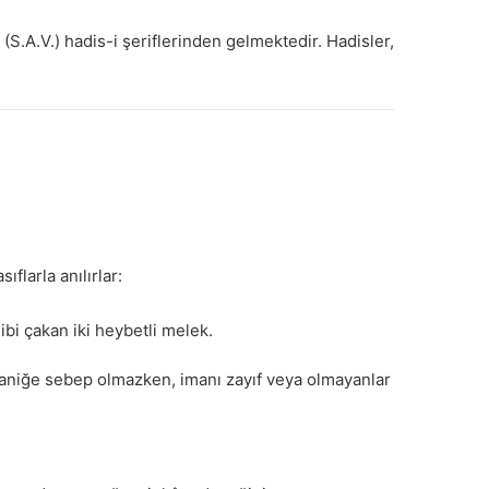
(S.A.V.) hadis-i şeriflerinden gelmektedir. Hadisler,
flarla anılırlar:
bi çakan iki heybetli melek.
 paniğe sebep olmazken, imanı zayıf veya olmayanlar