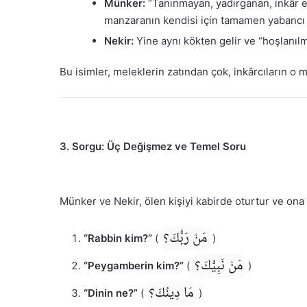
Münker:
“Tanınmayan, yadırganan, inkâr ed
manzaranın kendisi için tamamen yabancı 
Nekir:
Yine aynı kökten gelir ve “hoşlanılm
Bu isimler, meleklerin zatından çok, inkârcıların o m
3. Sorgu: Üç Değişmez ve Temel Soru
Münker ve Nekir, ölen kişiyi kabirde oturtur ve ona 
مَنْ رَبُّكَ؟
“Rabbin kim?”
(
)
مَنْ نَبِيُّكَ؟
“Peygamberin kim?”
(
)
مَا دِينُكَ؟
“Dinin ne?”
(
)