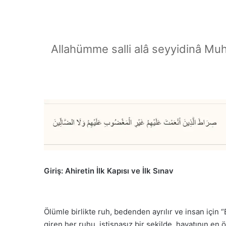
Allahümme salli alâ seyyidinâ Mu
Giriş: Ahiretin İlk Kapısı ve İlk Sınav
Ölümle birlikte ruh, bedenden ayrılır ve insan için “B
giren her ruhu, istisnasız bir şekilde, hayatının en