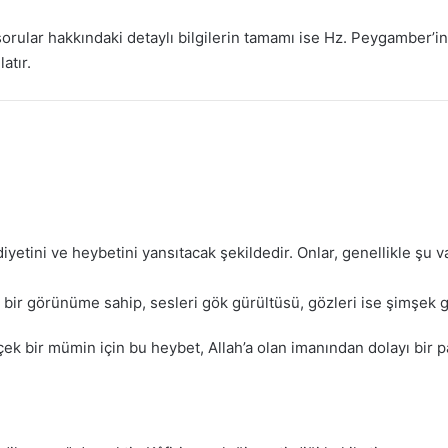
orular hakkındaki detaylı bilgilerin tamamı ise Hz. Peygamber’in 
atır.
tini ve heybetini yansıtacak şekildedir. Onlar, genellikle şu vası
ir görünüme sahip, sesleri gök gürültüsü, gözleri ise şimşek gi
çek bir mümin için bu heybet, Allah’a olan imanından dolayı bir