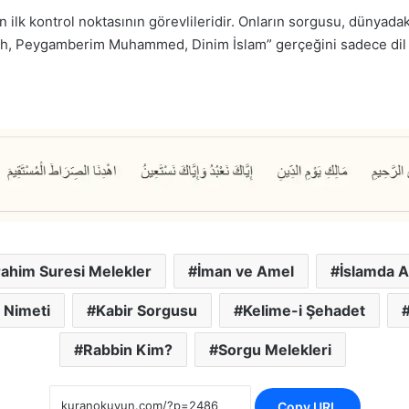
ilk kontrol noktasının görevlileridir. Onların sorgusu, dünyadaki
h, Peygamberim Muhammed, Dinim İslam” gerçeğini sadece dil ile
rahim Suresi Melekler
İman ve Amel
İslamda A
 Nimeti
Kabir Sorgusu
Kelime-i Şehadet
Rabbin Kim?
Sorgu Melekleri
Copy URL