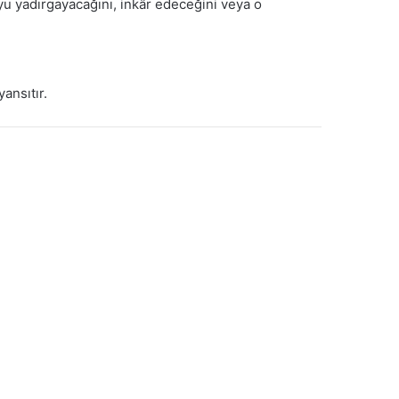
yu yadırgayacağını, inkâr edeceğini veya o
ansıtır.