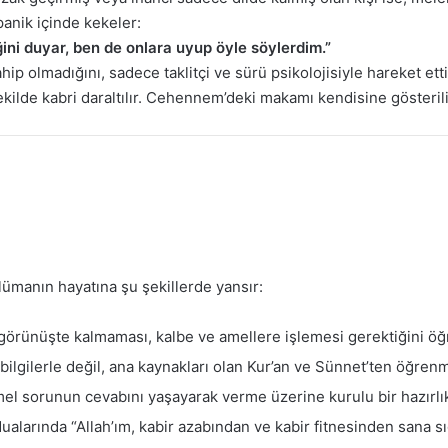
panik içinde kekeler:
ğini duyar, ben de onlara uyup öyle söylerdim.”
p olmadığını, sadece taklitçi ve sürü psikolojisiyle hareket ett
ekilde kabri daraltılır. Cehennem’deki makamı kendisine gösterili
ümanın hayatına şu şekillerde yansır:
örünüşte kalmaması, kalbe ve amellere işlemesi gerektiğini öğr
bilgilerle değil, ana kaynakları olan Kur’an ve Sünnet’ten öğren
el sorunun cevabını yaşayarak verme üzerine kurulu bir hazırlı
alarında “Allah’ım, kabir azabından ve kabir fitnesinden sana sı