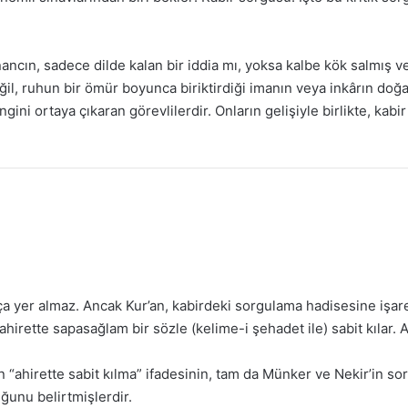
ancın, sadece dilde kalan bir iddia mı, yoksa kalbe kök salmış v
eğil, ruhun bir ömür boyunca biriktirdiği imanın veya inkârın doğa
 rengini ortaya çıkaran görevlilerdir. Onların gelişiyle birlikte, 
ça yer almaz. Ancak Kur’an, kabirdeki sorgulama hadisesine işaret
ette sapasağlam bir sözle (kelime-i şehadet ile) sabit kılar. Allah
 “ahirette sabit kılma” ifadesinin, tam da Münker ve Nekir’in s
ğunu belirtmişlerdir.