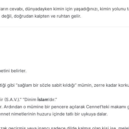
uların cevabı, dünyadayken kimin için yaşadığınızı, kimin yolunu t
n değil, doğrudan kalpten ve ruhtan gelir.
tini belirler.
tiği gibi “sağlam bir sözle sabit kıldığı” mümin, zerre kadar k
dir (S.A.V.).” “Dinim
İslam
‘dır.”
. Ardından o mümine bir pencere açılarak Cennet’teki makamı göst
net nimetlerinin huzuru içinde tatlı bir uykuya dalar.
ak geçirmiş veya inancı sadece dilde kalmış olan kişi ise, melek