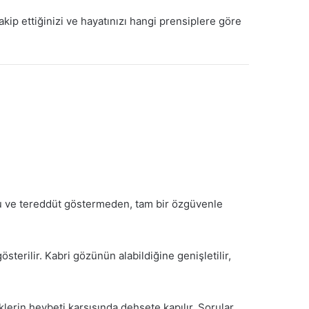
akip ettiğinizi ve hayatınızı hangi prensiplere göre
orku ve tereddüt göstermeden, tam bir özgüvenle
erilir. Kabri gözünün alabildiğine genişletilir,
lerin heybeti karşısında dehşete kapılır. Sorular