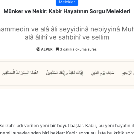
Melekler
Münker ve Nekir: Kabir Hayatının Sorgu Melekleri
hammedin ve alâ âli seyyidinâ nebiyyinâ Mu
alâ âlihî ve sahbihî ve sellim
ALPER
3 dakika okuma süresi
erzah” adı verilen yeni bir boyut başlar. Kabir, bu yeni hayatın ilk
 önemli sınavlarından biri bekler: Kabir sorgusu. İşte bu kritik s