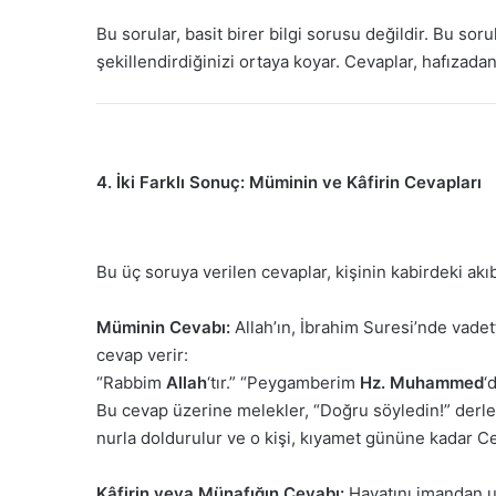
Bu sorular, basit birer bilgi sorusu değildir. Bu sor
şekillendirdiğinizi ortaya koyar. Cevaplar, hafızada
4. İki Farklı Sonuç: Müminin ve Kâfirin Cevapları
Bu üç soruya verilen cevaplar, kişinin kabirdeki akıbe
Müminin Cevabı:
Allah’ın, İbrahim Suresi’nde vadet
cevap verir:
“Rabbim
Allah
‘tır.” “Peygamberim
Hz. Muhammed
‘
Bu cevap üzerine melekler, “Doğru söyledin!” derler
nurla doldurulur ve o kişi, kıyamet gününe kadar Cen
Kâfirin veya Münafığın Cevabı:
Hayatını imandan uz