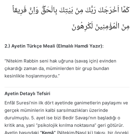
كَمَٓا اَخْرَجَكَ رَبُّكَ مِنْ بَيْتِكَ بِالْحَقِّۖ وَاِنَّ فَر۪يقاً
مِنَ الْمُؤْمِن۪ينَ لَكٰرِهُونَ
2.) Ayetin Türkçe Meali (Elmalılı Hamdi Yazır):
“Nitekim Rabbin seni hak uğruna (savaş için) evinden
çıkardığı zaman da, müminlerden bir grup bundan
kesinlikle hoşlanmıyordu.”
Ayetin Detaylı Tefsiri
Enfâl Suresi’nin ilk dört ayetinde ganimetlerin paylaşımı ve
gerçek müminlerin kalbi sarsılmazlıkları üzerinde
durulmuştu. 5. ayet ise bizi Bedir Savaşı’nın başladığı o
kritik ana, yani “psikolojik kırılma noktasına” geri götürür.
Ayetin başındaki
“Kemâ”
(Nitekim/Nasıl ki) takısı, bir önceki