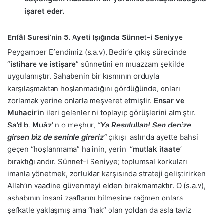
işaret eder.
Enfâl Suresi’nin 5. Ayeti Işığında Sünnet-i Seniyye
Peygamber Efendimiz (s.a.v), Bedir’e çıkış sürecinde
“
istihare ve istişare
” sünnetini en muazzam şekilde
uygulamıştır. Sahabenin bir kısmının orduyla
karşılaşmaktan hoşlanmadığını gördüğünde, onları
zorlamak yerine onlarla meşveret etmiştir.
Ensar ve
Muhacir
’in ileri gelenlerini toplayıp görüşlerini almıştır.
Sa’d b. Muâz
’ın o meşhur,
“
Ya Resulullah! Sen denize
girsen biz de seninle gireriz
“
çıkışı, aslında ayette bahsi
geçen “hoşlanmama” halinin, yerini “
mutlak itaate
”
bıraktığı andır. Sünnet-i Seniyye; toplumsal korkuları
imanla yönetmek, zorluklar karşısında strateji geliştirirken
Allah’ın vaadine güvenmeyi elden bırakmamaktır. O (s.a.v),
ashabının insani zaaflarını bilmesine rağmen onlara
şefkatle yaklaşmış ama “hak” olan yoldan da asla taviz