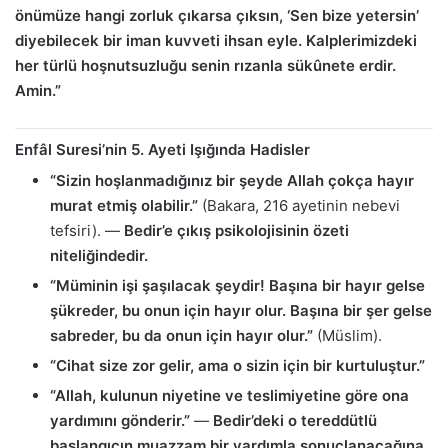
önümüze hangi zorluk çıkarsa çıksın, ‘Sen bize yetersin’
diyebilecek bir iman kuvveti ihsan eyle. Kalplerimizdeki
her türlü hoşnutsuzluğu senin rızanla sükûnete erdir.
Amin.”
Enfâl Suresi’nin 5. Ayeti Işığında Hadisler
“Sizin hoşlanmadığınız bir şeyde Allah çokça hayır
murat etmiş olabilir.”
(Bakara, 216 ayetinin nebevi
tefsiri). —
Bedir’e çıkış psikolojisinin özeti
niteliğindedir.
“Müminin işi şaşılacak şeydir! Başına bir hayır gelse
şükreder, bu onun için hayır olur. Başına bir şer gelse
sabreder, bu da onun için hayır olur.”
(Müslim).
“Cihat size zor gelir, ama o sizin için bir kurtuluştur.”
“Allah, kulunun niyetine ve teslimiyetine göre ona
yardımını gönderir.”
—
Bedir’deki o tereddütlü
başlangıcın muazzam bir yardımla sonuçlanacağına