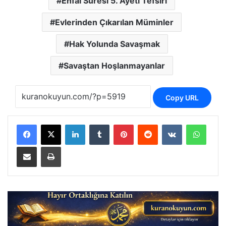
Enfal Suresi 5. Ayeti Tefsiri
Evlerinden Çıkarılan Müminler
Hak Yolunda Savaşmak
Savaştan Hoşlanmayanlar
Copy URL
LinkedIn
Tumblr
Pinterest
Reddit
VKontakte
Whats
E-Posta ile paylaş
Yazdır