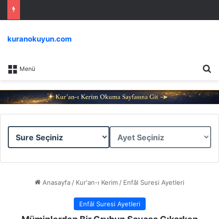
kuranokuyun.com
Ar
Menü
Sure
Ayet
Seçiniz
Seçiniz
Anasayfa
/
Kur'an-ı Kerim
/
Enfâl Suresi Ayetleri
Enfâl Suresi Ayetleri