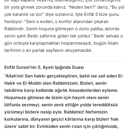
bir yola girmek zorunda kalırız. “Neden ben?” deriz, “Bu yol
çok karanlık ve zor” diye sızlanırız. İşte Enfâl 5 bize şunu
fısıldıyor: “Seni o evden, o konfor alanından çıkaran
Rabbindir. Senin hoşuna gitmeyen o zorlu patika, aslında
senin şanlı Bedir zaferine giden tek yoldur.” Bedir ashabı o
gün orduyla karşılaşmaktan hoşlanmasaydı, bugün İslam
tarihinin o en parlak sayfasını okuyamazdık.
Enfâl Suresi’nin 5. Ayeti Işığında Duası
“Allah’ım! Sen hakkı gerçekleştiren, batılı ise zail eden El-
Hakk ve El-Mubîn olan Rabbimizsin. Bizleri, senin
takdirine karşı kalbinde ağırlık hissedenlerden eyleme.
Hoşumuza gitmese de bizim için hayırlı olanı senin
lütfunla sevmeyi, senin sevk ettiğin yolda tereddütsüz
yürümeyi bizlere nasip eyle. Rabbimiz! Nefsimizin
korkularına, dünyanın geçici kârlarına karşı bizleri ‘hak
üzere’ sabit kıl. Evimizden senin rızan için çıktığımızda,