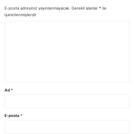
E-posta adresiniz yayınlanmayacak.
Gerekli alanlar
*
ile
işaretlenmişlerdir
Y
o
r
u
m
*
Ad
*
E-posta
*