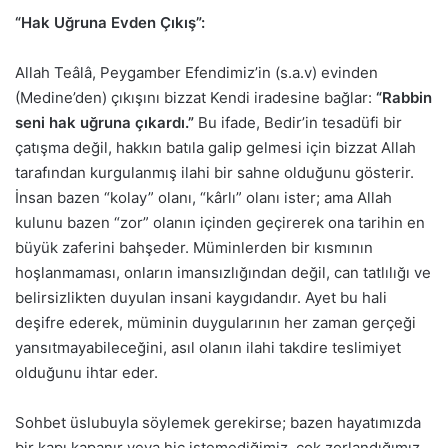
“Hak Uğruna Evden Çıkış”:
Allah Teâlâ, Peygamber Efendimiz’in (s.a.v) evinden
(Medine’den) çıkışını bizzat Kendi iradesine bağlar:
“Rabbin
seni hak uğruna çıkardı.”
Bu ifade, Bedir’in tesadüfi bir
çatışma değil, hakkın batıla galip gelmesi için bizzat Allah
tarafından kurgulanmış ilahi bir sahne olduğunu gösterir.
İnsan bazen “kolay” olanı, “kârlı” olanı ister; ama Allah
kulunu bazen “zor” olanın içinden geçirerek ona tarihin en
büyük zaferini bahşeder. Müminlerden bir kısmının
hoşlanmaması, onların imansızlığından değil, can tatlılığı ve
belirsizlikten duyulan insani kaygıdandır. Ayet bu hali
deşifre ederek, müminin duygularının her zaman gerçeği
yansıtmayabileceğini, asıl olanın ilahi takdire teslimiyet
olduğunu ihtar eder.
Sohbet üslubuyla söylemek gerekirse; bazen hayatımızda
bir kapı kapanır veya hiç istemediğimiz, çok zorlandığımız