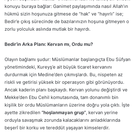
konuyu buraya bağlar: Ganimet paylaşımında nasıl Allah’ın
hükmü sizin hoşunuza gitmese de “hak” ve “hayırlı” ise;
Bedir’e çıkış sürecinde de bazılarınızın hoşuna gitmeyen o
zorlu yolculuk aslında mutlak bir hayırdı.
Bedir’in Arka Planı: Kervan mı, Ordu mu?
Olayın bağlamı şudur: Müslümanlar başlangıçta Ebu Süfyan
yönetimindeki, Kureyş’e ait büyük ticaret kervanını
durdurmak için Medine’den çıkmışlardı. Bu, nispeten az
riskli ve getirisi yüksek bir operasyon gibi görünüyordu.
Ancak kaderin planı başkaydı. Kervan yolunu değiştirdi ve
Mekke’den Ebu Cehil komutasında, tam donanımlı bin
kişilik bir ordu Müslümanların üzerine doğru yola çıktı. İşte
ayette zikredilen
“hoşlanmayan grup”
, kervan yerine
orduyla savaşmak zorunda kalacaklarını anladıklarında
beşerî bir korku ve tereddüt yaşayan kimselerdir.