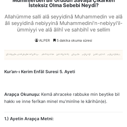
Müminlerden Bir Grubun Savaşa Çıkarken
İsteksiz Olma Sebebi Neydi?
Allahümme salli alâ seyyidinâ Muhammedin ve alâ
âli seyyidinâ nebiyyinâ Muhammedini'n-nebiyyi'il-
ümmiyyi ve alâ âlihî ve sahbihî ve sellim
ALPER
5 dakika okuma süresi
Kur’an-ı Kerim Enfâl Suresi 5. Ayeti
Arapça Okunuşu:
Kemâ ahraceke rabbuke min beytike bil
hakkı ve inne ferîkan minel mu’minîne le kârihûn(e).
1.) Ayetin Arapça Metni: