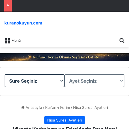
kuranokuyun.com
Ar
Menü
Sure
Ayet
Seçiniz
Seçiniz
Anasayfa
/
Kur'an-ı Kerim
/
Nisa Suresi Ayetleri
Nisa Suresi Ayetleri