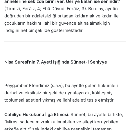
annelerine sekizde birini ver. Geriye kalan ise senindir.”
(Tirmizî, Ferâiz, 4; Ebû Dâvûd, Ferâiz, 3). Bu olay, ayetin
doğrudan bir adaletsizliği ortadan kaldırmak ve kadın ile
çocukların hakkını ilahi bir güvence altına almak için
indiğini net bir şekilde göstermektedir.
Nisa Suresi’nin 7. Ayeti Işığında Sünnet-i Seniyye
Peygamber Efendimiz (s.a.v), bu ayetle gelen hükümleri
derhal ve eksiksiz bir şekilde uygulayarak, kökleşmiş
toplumsal adetleri yıkmış ve ilahi adaleti tesis etmiştir.
Cahiliye Hukukunu İlga Etmesi:
Sünnet, bu ayetle birlikte,
“Miras, sadece mızrak kullanabilen ve aileyi koruyabilen
erkeğe aittir” şeklindeki cahiliye prensibini tamamen