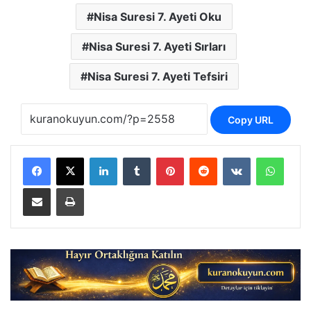
Nisa Suresi 7. Ayeti Oku
Nisa Suresi 7. Ayeti Sırları
Nisa Suresi 7. Ayeti Tefsiri
Copy URL
LinkedIn
Tumblr
Pinterest
Reddit
VKontakte
Whats
E-Posta ile paylaş
Yazdır