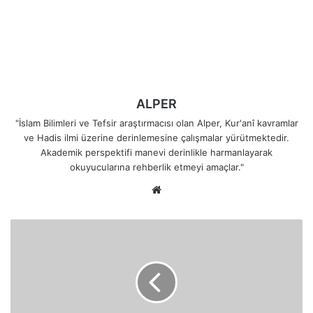
ALPER
"İslam Bilimleri ve Tefsir araştırmacısı olan Alper, Kur'anî kavramlar
ve Hadis ilmi üzerine derinlemesine çalışmalar yürütmektedir.
Akademik perspektifi manevi derinlikle harmanlayarak
okuyucularına rehberlik etmeyi amaçlar."
Web
sitesi
Yetimler
Ne
Zaman
Reşit
Sayılır
ve