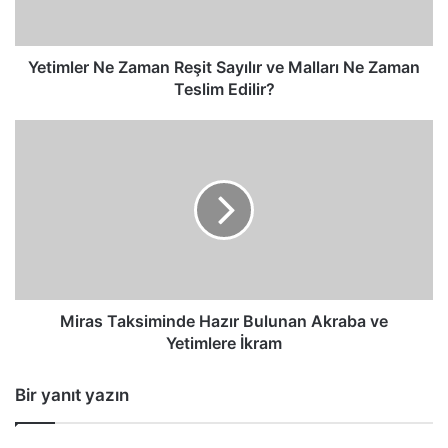
Malları
Ne
Zaman
Teslim
Yetimler Ne Zaman Reşit Sayılır ve Malları Ne Zaman
Edilir?
Teslim Edilir?
Miras
Taksiminde
Hazır
Bulunan
Akraba
ve
Yetimlere
İkram
Miras Taksiminde Hazır Bulunan Akraba ve
Yetimlere İkram
Bir yanıt yazın