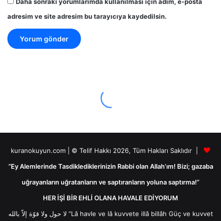
Daha sonraki yorumlarımda kullanılması için adım, e-posta
adresim ve site adresim bu tarayıcıya kaydedilsin.
kuranokuyun.com | © Telif Hakkı 2026, Tüm Hakları Saklıdır |
“Ey Alemlerinde Tasdiklediklerinizin Rabbi olan Allah’ım! Bizi; gazaba
uğrayanların uğratanların ve saptıranların yoluna saptırma!”
HER İŞİ BİR EHLİ OLANA HAVALE EDİYORUM
لا حول ولا قوّة إلاّ بالله “Lâ havle ve lâ kuvvete illâ billâh Güç ve kuvvet