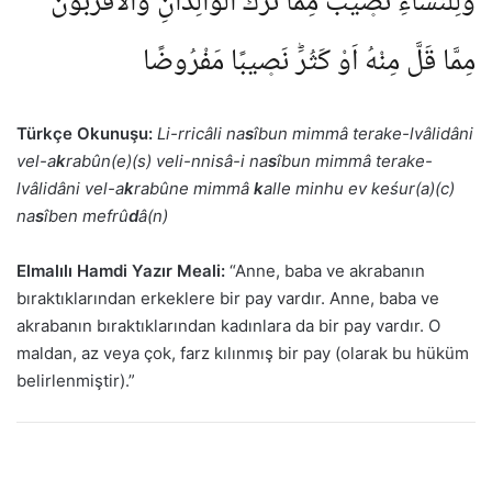
وَلِلنِّسَٓاءِ نَص۪يبٌ مِمَّا تَرَكَ الْوَالِدَانِ وَالْاَقْرَبُونَ
مِمَّا قَلَّ مِنْهُ اَوْ كَثُرَؕ نَص۪يبًا مَفْرُوضًا
Türkçe Okunuşu:
Li-rricâli na
s
îbun mimmâ terake-lvâlidâni
vel-a
k
rabûn(e)(s) veli-nnisâ-i na
s
îbun mimmâ terake-
lvâlidâni vel-a
k
rabûne mimmâ
k
alle minhu ev keśur(a)(c)
na
s
îben mefrû
d
â(n)
Elmalılı Hamdi Yazır Meali:
“Anne, baba ve akrabanın
bıraktıklarından erkeklere bir pay vardır. Anne, baba ve
akrabanın bıraktıklarından kadınlara da bir pay vardır. O
maldan, az veya çok, farz kılınmış bir pay (olarak bu hüküm
belirlenmiştir).”