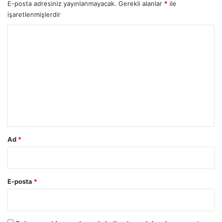
E-posta adresiniz yayınlanmayacak.
Gerekli alanlar
*
ile
işaretlenmişlerdir
Y
o
r
u
m
*
Ad
*
E-posta
*