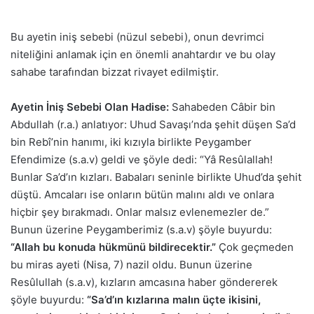
Bu ayetin iniş sebebi (nüzul sebebi), onun devrimci
niteliğini anlamak için en önemli anahtardır ve bu olay
sahabe tarafından bizzat rivayet edilmiştir.
Ayetin İniş Sebebi Olan Hadise:
Sahabeden Câbir bin
Abdullah (r.a.) anlatıyor: Uhud Savaşı’nda şehit düşen Sa’d
bin Rebî’nin hanımı, iki kızıyla birlikte Peygamber
Efendimize (s.a.v) geldi ve şöyle dedi: “Yâ Resûlallah!
Bunlar Sa’d’ın kızları. Babaları seninle birlikte Uhud’da şehit
düştü. Amcaları ise onların bütün malını aldı ve onlara
hiçbir şey bırakmadı. Onlar malsız evlenemezler de.”
Bunun üzerine Peygamberimiz (s.a.v) şöyle buyurdu:
“Allah bu konuda hükmünü bildirecektir.”
Çok geçmeden
bu miras ayeti (Nisa, 7) nazil oldu. Bunun üzerine
Resûlullah (s.a.v), kızların amcasına haber göndererek
şöyle buyurdu:
“Sa’d’ın kızlarına malın üçte ikisini,