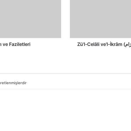
وَالْإِكْرَامِ)
İsminin
Anlamları
ve
Faziletleri
nlamları ve Faziletleri
aretlenmişlerdir