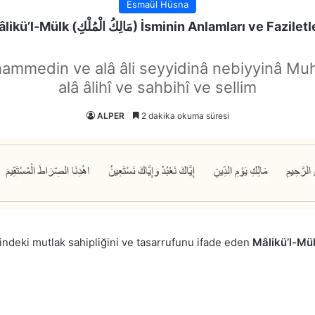
Esmaül Hüsna
Mâlikü’l-Mülk (مَالِكُ الْمُلْكِ) İsminin Anlamları ve Fazile
hammedin ve alâ âli seyyidinâ nebiyyinâ Mu
alâ âlihî ve sahbihî ve sellim
ALPER
2 dakika okuma süresi
indeki mutlak sahipliğini ve tasarrufunu ifade eden
Mâlikü’l-Mül