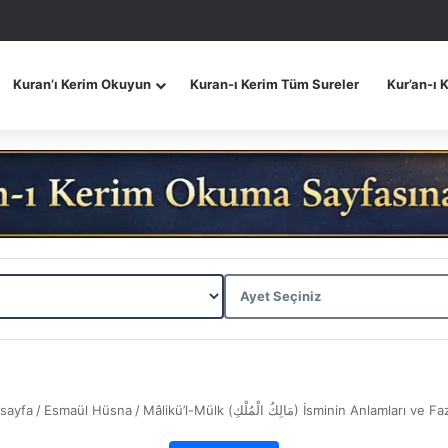
Kuran’ı Kerim Okuyun
Kuran-ı Kerim Tüm Sureler
Kur’an-ı 
sayfa
/
Esmaül Hüsna
/
Mâlikü’l-Mülk (مَالِكُ الْمُلْكِ) İsminin Anlamları 