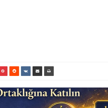
mblr
Pinterest
Reddit
VKontakte
E-Posta ile paylaş
Yazdır