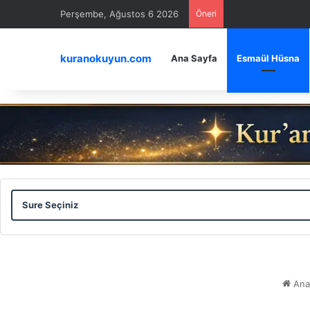
Perşembe, Ağustos 6 2026
Öneri
kuranokuyun.com
Ana Sayfa
Esmaül Hüsna
Sure
Ayet
Seçiniz
Seçiniz
Ana