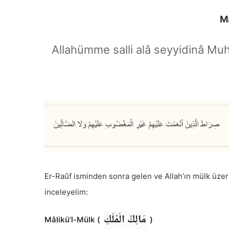
Allahümme salli alâ seyyidinâ Mu
Er-Raûf isminden sonra gelen ve Allah’ın mülk üzer
inceleyelim:
مَالِكُ الْمُلْكِ
Mâlikü’l-Mülk (
)