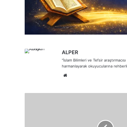
ALPER
"İslam Bilimleri ve Tefsir araştırmacı
harmanlayarak okuyucularına rehberli
Web
sitesi
Er-
Raûf
(الرَّؤُوفُ)
İsminin
Anlamları
ve