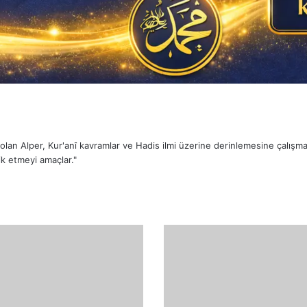
sı olan Alper, Kur'anî kavramlar ve Hadis ilmi üzerine derinlemesine çalış
k etmeyi amaçlar."
Zü'l-
Celâli
ve'l-
İkrâm
(ذُو
الْجَلَالِ