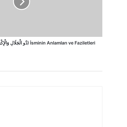
Zü'l-Celâli ve'l-İkrâm (ذُو الْجَلَالِ وَالْإِكْرَامِ) İsminin Anlamları ve Faziletleri