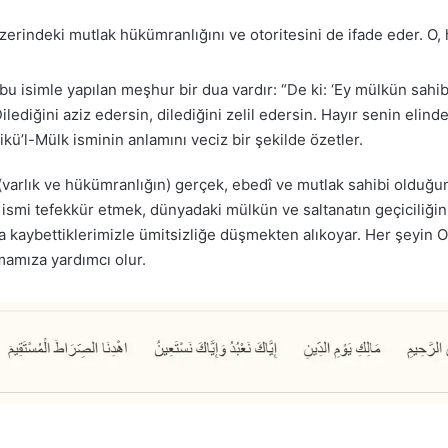
üzerindeki mutlak hükümranlığını ve otoritesini de ifade eder. O
bu isimle yapılan meşhur bir dua vardır: “De ki: ‘Ey mülkün sahib
Dilediğini aziz edersin, dilediğini zelil edersin. Hayır senin eli
ikü’l-Mülk isminin anlamını veciz bir şekilde özetler.
(varlık ve hükümranlığın) gerçek, ebedî ve mutlak sahibi olduğunu
u ismi tefekkür etmek, dünyadaki mülkün ve saltanatın geçiciliği
ya kaybettiklerimizle ümitsizliğe düşmekten alıkoyar. Her şeyin 
mamıza yardımcı olur.