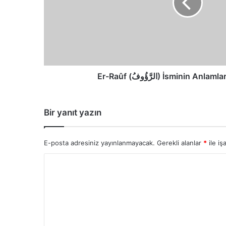
Faziletleri
Er-Raûf (الرَّؤُوفُ) İsminin A
Bir yanıt yazın
E-posta adresiniz yayınlanmayacak.
Gerekli alanlar
*
ile iş
Y
o
r
u
m