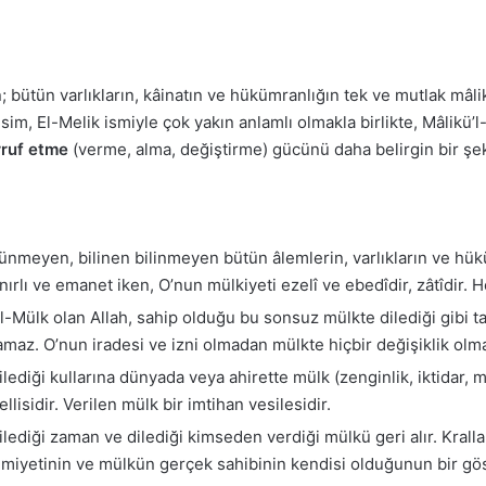
 bütün varlıkların, kâinatın ve hükümranlığın tek ve mutlak mâlik
im, El-Melik ismiyle çok yakın anlamlı olmakla birlikte, Mâlikü’l
arruf etme
(verme, alma, değiştirme) gücünü daha belirgin bir şek
meyen, bilinen bilinmeyen bütün âlemlerin, varlıkların ve hüküm
nırlı ve emanet iken, O’nun mülkiyeti ezelî ve ebedîdir, zâtîdir. 
l-Mülk olan Allah, sahip olduğu bu sonsuz mülkte dilediği gibi t
maz. O’nun iradesi ve izni olmadan mülkte hiçbir değişiklik olm
lediği kullarına dünyada veya ahirette mülk (zenginlik, iktidar, m
lisidir. Verilen mülk bir imtihan vesilesidir.
lediği zaman ve dilediği kimseden verdiği mülkü geri alır. Kralları 
kimiyetinin ve mülkün gerçek sahibinin kendisi olduğunun bir gös