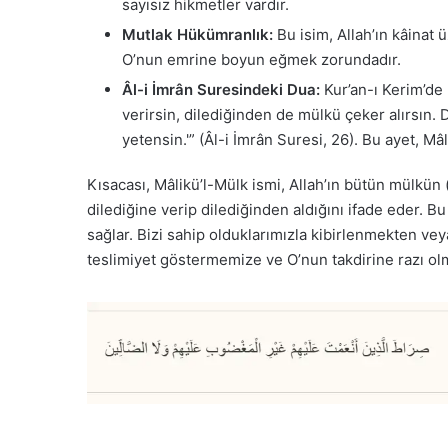
sayısız hikmetler vardır.
Mutlak Hükümranlık:
Bu isim, Allah’ın kâinat 
O’nun emrine boyun eğmek zorundadır.
Âl-i İmrân Suresindeki Dua:
Kur’an-ı Kerim’de 
verirsin, dilediğinden de mülkü çeker alırsın. 
yetensin.'” (Âl-i İmrân Suresi, 26). Bu
ayet, Mâl
Kısacası, Mâlikü’l-Mülk ismi, Allah’ın bütün mülkün 
dilediğine verip dilediğinden aldığını ifade eder. B
sağlar. Bizi sahip olduklarımızla kibirlenmekten ve
teslimiyet göstermemize ve O’nun takdirine razı ol