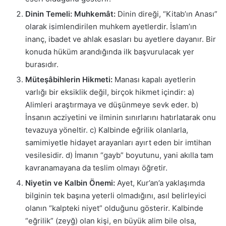
Dinin Temeli: Muhkemât:
Dinin direği, “Kitab’ın Anası”
olarak isimlendirilen muhkem ayetlerdir. İslam’ın
inanç, ibadet ve ahlak esasları bu ayetlere dayanır. Bir
konuda hüküm arandığında ilk başvurulacak yer
burasıdır.
Müteşâbihlerin Hikmeti:
Manası kapalı ayetlerin
varlığı bir eksiklik değil, birçok hikmet içindir: a)
Alimleri araştırmaya ve düşünmeye sevk eder. b)
İnsanın acziyetini ve ilminin sınırlarını hatırlatarak onu
tevazuya yöneltir. c) Kalbinde eğrilik olanlarla,
samimiyetle hidayet arayanları ayırt eden bir imtihan
vesilesidir. d) İmanın “gayb” boyutunu, yani akılla tam
kavranamayana da teslim olmayı öğretir.
Niyetin ve Kalbin Önemi:
Ayet, Kur’an’a yaklaşımda
bilginin tek başına yeterli olmadığını, asıl belirleyici
olanın “kalpteki niyet” olduğunu gösterir. Kalbinde
“eğrilik” (zeyğ) olan kişi, en büyük alim bile olsa,