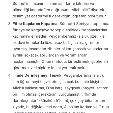
Sünnet’in, insanın ilminin sınırlarını bilmesi ve
bilmediği konuda “en doğrusunu Allah bilir” diyerek
teslimiyet göstermesi gerektiğini öğreten boyutudur.
Fitne Kapılarını Kapatma:
Sünnet-i Seniyye, toplumda
fitneye ve kargaşaya sebep olabilecek tartışmalardan
kaçınmayı emreder. Peygamberimiz (s.a.v), özellikle
akidevi konularda lüzumsuz tartışmalara girenleri
uyarmış, insanların zihinlerini karıştıracak ve aralarına
ayrılık sokacak sorulardan ve yorumlardan
hoşlanmamıştır. Onun metodu, birleştirmek, şüpheleri
gidermek ve kalplere imanı yerleştirmektir.
İlimde Derinleşmeyi Teşvik:
Peygamberimiz (s.a.v),
ilim öğrenmeyi teşvik etmiş, ancak bu ilmin kişiyi
Allah’a yaklaştıran, O’na karşı saygısını (haşyet) artıran
bir ilim olması gerektiğini vurgulamıştır. “İlimde
derinleşenler” (Râsihûn fi’l-ilm), çok şey bilenlerden
ziyade, bildiğiyle amel eden, Allah’tan korkan ve O’nun