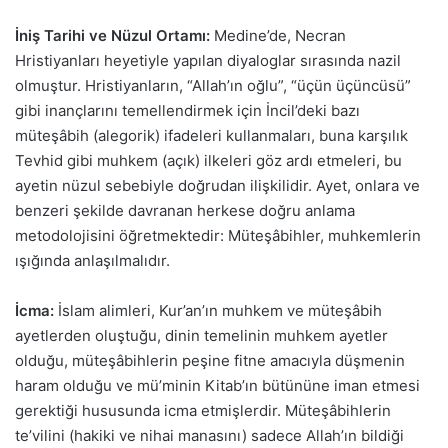
İniş Tarihi ve Nüzul Ortamı:
Medine’de, Necran
Hristiyanları heyetiyle yapılan diyaloglar sırasında nazil
olmuştur. Hristiyanların, “Allah’ın oğlu”, “üçün üçüncüsü”
gibi inançlarını temellendirmek için İncil’deki bazı
müteşâbih (alegorik) ifadeleri kullanmaları, buna karşılık
Tevhid gibi muhkem (açık) ilkeleri göz ardı etmeleri, bu
ayetin nüzul sebebiyle doğrudan ilişkilidir. Ayet, onlara ve
benzeri şekilde davranan herkese doğru anlama
metodolojisini öğretmektedir: Müteşâbihler, muhkemlerin
ışığında anlaşılmalıdır.
İcma:
İslam alimleri, Kur’an’ın muhkem ve müteşâbih
ayetlerden oluştuğu, dinin temelinin muhkem ayetler
olduğu, müteşâbihlerin peşine fitne amacıyla düşmenin
haram olduğu ve mü’minin Kitab’ın bütününe iman etmesi
gerektiği hususunda icma etmişlerdir. Müteşâbihlerin
te’vilini (hakiki ve nihai manasını) sadece Allah’ın bildiği