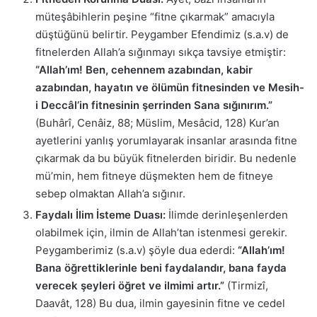
müteşâbihlerin peşine “fitne çıkarmak” amacıyla
düştüğünü belirtir. Peygamber Efendimiz (s.a.v) de
fitnelerden Allah’a sığınmayı sıkça tavsiye etmiştir:
“Allah’ım! Ben, cehennem azabından, kabir
azabından, hayatın ve ölümün fitnesinden ve Mesih-
i Deccâl’in fitnesinin şerrinden Sana sığınırım.”
(Buhârî, Cenâiz, 88; Müslim, Mesâcid, 128) Kur’an
ayetlerini yanlış yorumlayarak insanlar arasında fitne
çıkarmak da bu büyük fitnelerden biridir. Bu nedenle
mü’min, hem fitneye düşmekten hem de fitneye
sebep olmaktan Allah’a sığınır.
Faydalı İlim İsteme Duası:
İlimde derinleşenlerden
olabilmek için, ilmin de Allah’tan istenmesi gerekir.
Peygamberimiz (s.a.v) şöyle dua ederdi:
“Allah’ım!
Bana öğrettiklerinle beni faydalandır, bana fayda
verecek şeyleri öğret ve ilmimi artır.”
(Tirmizî,
Daavât, 128) Bu dua, ilmin gayesinin fitne ve cedel