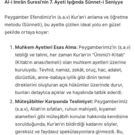
Âl-i İmrân Suresi’nin 7. Ayeti Işığında Sünnet-i Seniyye
Peygamber Efendimiz’in (s.a.v) Kur’an’ı anlama ve öğretme
metodu (Sünneti), bu ayette çizilen ideal yolu en güzel
şekilde ortaya koyar:
Muhkem Ayetleri Esas Alma:
Peygamberimiz’in (s.a.v)
tebliği ve talimi, her zaman Kur’an’ın “Ümmü’l-Kitab”
(Kitab’ın anası/temeli) olan muhkem ayetleri üzerine
kuruluydu. Tevhid, namaz, zekât, oruç, hac, adalet,
dürüstlük, anne-babaya iyilik gibi dinin temel
direklerini oluşturan açık hükümler üzerinde durur,
bunları detaylıca açıklar ve hayatında tatbik ederdi.
Müteşâbihler Karşısında Teslimiyet:
Peygamberimiz
(s.a.v), Allah’ın sıfatları, ruhun mahiyeti, kıyamet
alametleri gibi müteşâbih konular hakkında kendisine
sorulduğunda, Kur’an’ın bildirdiği kadarını söyler,
gereksiz ve faydasız spekülasyonlara girmezdi. Bu,