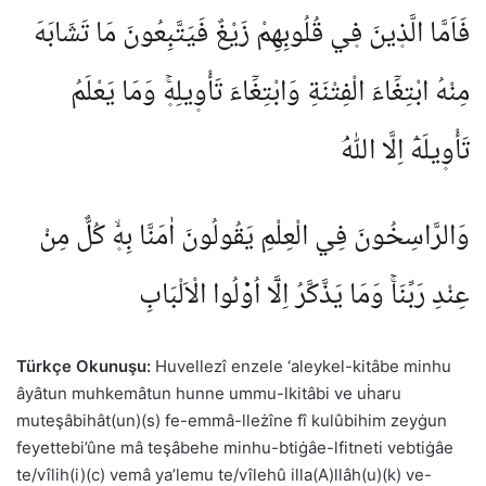
فَاَمَّا الَّذ۪ينَ ف۪ي قُلُوبِهِمْ زَيْغٌ فَيَتَّبِعُونَ مَا تَشَابَهَ
مِنْهُ ابْتِغَٓاءَ الْفِتْنَةِ وَابْتِغَٓاءَ تَأْو۪يلِه۪ۚ وَمَا يَعْلَمُ
تَأْو۪يلَهُٓ اِلَّا اللّٰهُۘ
وَالرَّاسِخُونَ فِي الْعِلْمِ يَقُولُونَ اٰمَنَّا بِه۪ۙ كُلٌّ مِنْ
عِنْدِ رَبِّنَاۚ وَمَا يَذَّكَّرُ اِلَّٓا اُو۬لُوا الْاَلْبَابِ
Türkçe
Okunuşu:
Huvellezî enzele ‘aleykel-kitâbe minhu
âyâtun muhkemâtun hunne ummu-lkitâbi ve uḣaru
muteşâbihât(un)(s) fe-emmâ-lleżîne fî kulûbihim zeyġun
feyettebi’ûne mâ teşâbehe minhu-btiġâe-lfitneti vebtiġâe
te/vîlih(i)(c) vemâ ya’lemu te/vîlehû
illa(A)llâh(u)(k) ve-