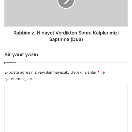
Kalplerimizi
Saptırma
(Dua)
Rabbimiz, Hidayet Verdikten Sonra Kalplerimizi
Saptırma (Dua)
Bir yanıt yazın
E-posta adresiniz yayınlanmayacak.
Gerekli alanlar
*
ile
işaretlenmişlerdir
Y
o
r
u
m