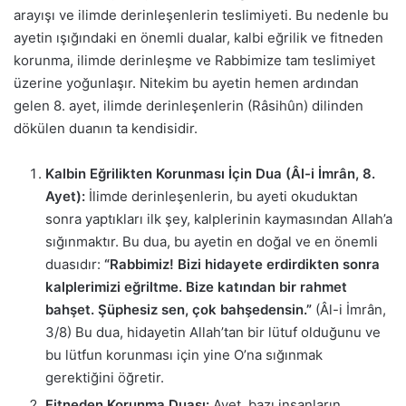
arayışı ve ilimde derinleşenlerin teslimiyeti. Bu nedenle bu
ayetin ışığındaki en önemli dualar, kalbi eğrilik ve fitneden
korunma, ilimde derinleşme ve Rabbimize tam teslimiyet
üzerine yoğunlaşır. Nitekim bu ayetin hemen ardından
gelen 8. ayet, ilimde derinleşenlerin (Râsihûn) dilinden
dökülen duanın ta kendisidir.
Kalbin Eğrilikten Korunması İçin Dua (Âl-i İmrân, 8.
Ayet):
İlimde derinleşenlerin, bu ayeti okuduktan
sonra yaptıkları ilk şey, kalplerinin kaymasından Allah’a
sığınmaktır. Bu dua, bu ayetin en doğal ve en önemli
duasıdır:
“Rabbimiz! Bizi hidayete erdirdikten sonra
kalplerimizi eğriltme. Bize katından bir rahmet
bahşet. Şüphesiz sen, çok bahşedensin.”
(Âl-i İmrân,
3/8) Bu dua, hidayetin Allah’tan bir lütuf olduğunu ve
bu lütfun korunması için yine O’na sığınmak
gerektiğini öğretir.
Fitneden Korunma Duası:
Ayet, bazı insanların