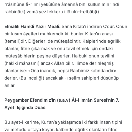
rrâsiḣûne fî-l’ilmi yekûlûne âmennâ bihi kullun min ‘indi
rabbinâ(k) vemâ yeżżekkeru illâ ulû-l-elbâb(i).
Elmalılı Hamdi Yazır Meali:
Sana Kitab’ı indiren O’dur. Onun
bir kısım âyetleri muhkemdir ki, bunlar Kitab’ın anası
(temeli)dir. Diğerleri de müteşâbihtir. Kalplerinde eğrilik
olanlar, fitne çıkarmak ve onu tevil etmek için ondaki
müteşâbihlerin peşine düşerler. Halbuki onun tevilini
(hakiki mânasını) ancak Allah bilir. İlimde derinleşmiş
olanlar ise: «Ona inandık, hepsi Rabbimiz katındandır»
derler. (Bu inceliği) ancak akl-ı selim sahipleri düşünüp
anlar.
Peygamber Efendimiz’in (s.a.v) Âl-i İmrân Suresi’nin 7.
Ayeti Işığında Duası
Bu ayet-i kerime, Kur’an’a yaklaşımda iki farklı insan tipini
ve metodu ortaya koyar: kalbinde eğrilik olanların fitne