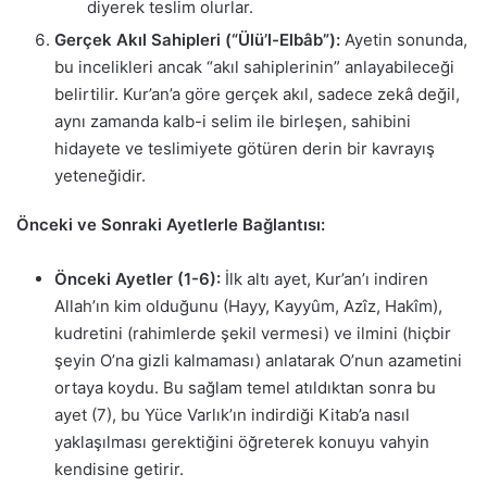
diyerek teslim olurlar.
Gerçek Akıl Sahipleri (“Ülü’l-Elbâb”):
Ayetin sonunda,
bu incelikleri ancak “akıl sahiplerinin” anlayabileceği
belirtilir. Kur’an’a göre gerçek akıl, sadece zekâ değil,
aynı zamanda kalb-i selim ile birleşen, sahibini
hidayete ve teslimiyete götüren derin bir kavrayış
yeteneğidir.
Önceki ve Sonraki Ayetlerle Bağlantısı:
Önceki Ayetler (1-6):
İlk altı ayet, Kur’an’ı indiren
Allah’ın kim olduğunu (Hayy, Kayyûm, Azîz, Hakîm),
kudretini (rahimlerde şekil vermesi) ve ilmini (hiçbir
şeyin O’na gizli kalmaması) anlatarak O’nun azametini
ortaya koydu. Bu sağlam temel atıldıktan sonra bu
ayet (7), bu Yüce Varlık’ın indirdiği Kitab’a nasıl
yaklaşılması gerektiğini öğreterek konuyu vahyin
kendisine getirir.