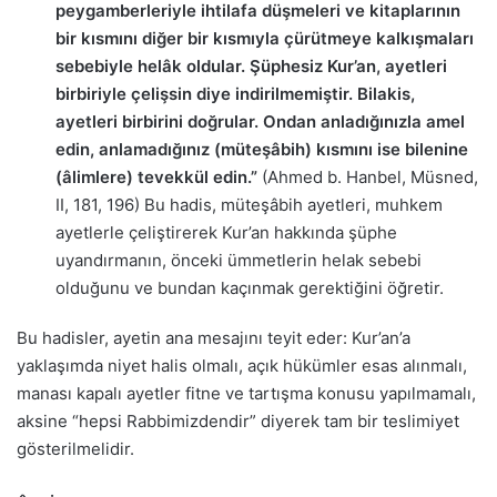
peygamberleriyle ihtilafa düşmeleri ve kitaplarının
bir kısmını diğer bir kısmıyla çürütmeye kalkışmaları
sebebiyle helâk oldular. Şüphesiz Kur’an, ayetleri
birbiriyle çelişsin diye indirilmemiştir. Bilakis,
ayetleri birbirini doğrular. Ondan anladığınızla amel
edin, anlamadığınız (müteşâbih) kısmını ise bilenine
(âlimlere) tevekkül edin.”
(Ahmed b. Hanbel, Müsned,
II, 181, 196) Bu hadis, müteşâbih ayetleri, muhkem
ayetlerle çeliştirerek Kur’an hakkında şüphe
uyandırmanın, önceki ümmetlerin helak sebebi
olduğunu ve bundan kaçınmak gerektiğini öğretir.
Bu hadisler, ayetin ana mesajını teyit eder: Kur’an’a
yaklaşımda niyet halis olmalı, açık hükümler esas alınmalı,
manası kapalı ayetler fitne ve tartışma konusu yapılmamalı,
aksine “hepsi Rabbimizdendir” diyerek tam bir teslimiyet
gösterilmelidir.