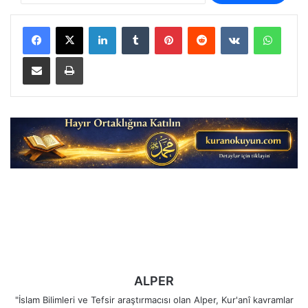
LinkedIn
Tumblr
Pinterest
Reddit
VKontakte
Whats
E-Posta ile paylaş
Yazdır
ALPER
"İslam Bilimleri ve Tefsir araştırmacısı olan Alper, Kur'anî kavramlar