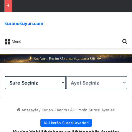
kuranokuyun.com
Ar
Menü
Sure
Ayet
Seçiniz
Seçiniz
Anasayfa
/
Kur'an-ı Kerim
/
Âl-i İmrân Suresi Ayetleri
Âl-i İmrân Suresi Ayetleri