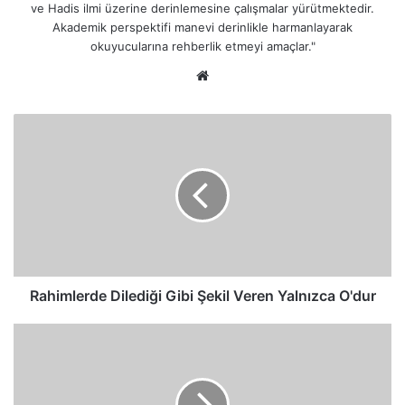
ve Hadis ilmi üzerine derinlemesine çalışmalar yürütmektedir.
Akademik perspektifi manevi derinlikle harmanlayarak
okuyucularına rehberlik etmeyi amaçlar."
Web
sitesi
Rahimlerde
Dilediği
Gibi
Şekil
Veren
Yalnızca
O'dur
Rahimlerde Dilediği Gibi Şekil Veren Yalnızca O'dur
Rabbimiz,
Hidayet
Verdikten
Sonra