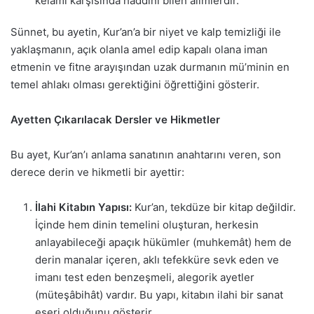
kelamı karşısında haddini bilen alimlerdir.
Sünnet, bu ayetin, Kur’an’a bir niyet ve kalp temizliği ile
yaklaşmanın, açık olanla amel edip kapalı olana iman
etmenin ve fitne arayışından uzak durmanın mü’minin en
temel ahlakı olması gerektiğini öğrettiğini gösterir.
Ayetten Çıkarılacak Dersler ve Hikmetler
Bu ayet, Kur’an’ı anlama sanatının anahtarını veren, son
derece derin ve hikmetli bir ayettir:
İlahi Kitabın Yapısı:
Kur’an, tekdüze bir kitap değildir.
İçinde hem dinin temelini oluşturan, herkesin
anlayabileceği apaçık hükümler (muhkemât) hem de
derin manalar içeren, aklı tefekküre sevk eden ve
imanı test eden benzeşmeli, alegorik ayetler
(müteşâbihât) vardır. Bu yapı, kitabın ilahi bir sanat
eseri olduğunu gösterir.