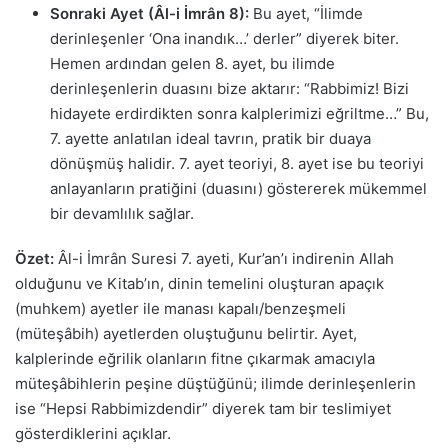
Sonraki Ayet (Âl-i İmrân 8):
Bu ayet, “İlimde
derinleşenler ‘Ona inandık…’ derler” diyerek biter.
Hemen ardından gelen 8. ayet, bu ilimde
derinleşenlerin duasını bize aktarır: “Rabbimiz! Bizi
hidayete erdirdikten sonra kalplerimizi eğriltme…” Bu,
7. ayette anlatılan ideal tavrın, pratik bir duaya
dönüşmüş halidir. 7. ayet teoriyi, 8. ayet ise bu teoriyi
anlayanların pratiğini (duasını) göstererek mükemmel
bir devamlılık sağlar.
Özet:
Âl-i İmrân Suresi 7. ayeti, Kur’an’ı indirenin Allah
olduğunu ve Kitab’ın, dinin temelini oluşturan apaçık
(muhkem) ayetler ile manası kapalı/benzeşmeli
(müteşâbih) ayetlerden oluştuğunu belirtir. Ayet,
kalplerinde eğrilik olanların fitne çıkarmak amacıyla
müteşâbihlerin peşine düştüğünü; ilimde derinleşenlerin
ise “Hepsi Rabbimizdendir” diyerek tam bir teslimiyet
gösterdiklerini açıklar.