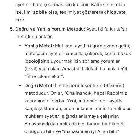
ayetleri fitne çıkarmak için kullanır. Kalbi selim olan
ise, ilmi az bile olsa, teslimiyet göstererek hidayete
erer.
Doğru ve Yanlış Yorum Metodu:
Ayet, iki farklı tefsir
metodunu anlatır:
Yanlış Metot:
Muhkem ayetleri görmezden gelip,
müteşâbih ayetleri cımbızla çekerek, kendi bozuk
ideolojisine uydurmak için zorlama yorumlar
(te’vil) yapmaktır. Amaçları hakikati bulmak değil,
“fitne çıkarmaktır”.
Doğru Metot:
İlimde derinleşenlerin (Râsihûn)
metodudur. Onlar, “Ona inandık, hepsi Rabbimiz
katındandır” derler. Yani, müteşâbih bir ayetle
karşılaştıklarında, onun anlamını, dinin temeli olan
muhkem ayetler ışığında anlamaya çalışırlar.
Anlayamadıkları noktada ise, bunun bir hikmeti
olduğunu bilir ve “manasını en iyi Allah bilir”