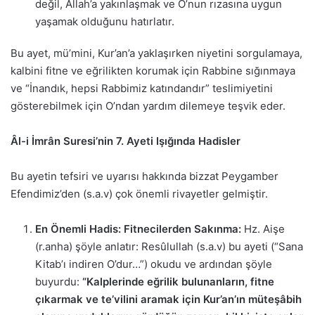
değil, Allah’a yakınlaşmak ve O’nun rızasına uygun
yaşamak olduğunu hatırlatır.
Bu ayet, mü’mini, Kur’an’a yaklaşırken niyetini sorgulamaya,
kalbini fitne ve eğrilikten korumak için Rabbine sığınmaya
ve “İnandık, hepsi Rabbimiz katındandır” teslimiyetini
gösterebilmek için O’ndan yardım dilemeye teşvik eder.
Âl-i İmrân Suresi’nin 7. Ayeti Işığında Hadisler
Bu ayetin tefsiri ve uyarısı hakkında bizzat Peygamber
Efendimiz’den (s.a.v) çok önemli rivayetler gelmiştir.
En Önemli Hadis: Fitnecilerden Sakınma:
Hz. Aişe
(r.anha) şöyle anlatır: Resûlullah (s.a.v) bu ayeti (“Sana
Kitab’ı indiren O’dur…”) okudu ve ardından şöyle
buyurdu:
“Kalplerinde eğrilik bulunanların, fitne
çıkarmak ve te’vilini aramak için Kur’an’ın müteşâbih