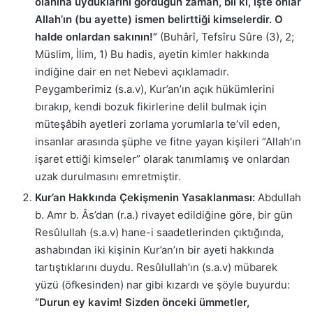
olanına uyduklarını gördüğün zaman, bil ki, işte onlar
Allah’ın (bu ayette) ismen belirttiği kimselerdir. O
halde onlardan sakının!”
(Buhârî, Tefsîru Sûre (3), 2;
Müslim, İlim, 1) Bu hadis, ayetin kimler hakkında
indiğine dair en net Nebevi açıklamadır.
Peygamberimiz (s.a.v), Kur’an’ın açık hükümlerini
bırakıp, kendi bozuk fikirlerine delil bulmak için
müteşâbih ayetleri zorlama yorumlarla te’vil eden,
insanlar arasında şüphe ve fitne yayan kişileri “Allah’ın
işaret ettiği kimseler” olarak tanımlamış ve onlardan
uzak durulmasını emretmiştir.
Kur’an Hakkında Çekişmenin Yasaklanması:
Abdullah
b. Amr b. Âs’dan (r.a.) rivayet edildiğine göre, bir gün
Resûlullah (s.a.v) hane-i saadetlerinden çıktığında,
ashabından iki kişinin Kur’an’ın bir ayeti hakkında
tartıştıklarını duydu. Resûlullah’ın (s.a.v) mübarek
yüzü (öfkesinden) nar gibi kızardı ve şöyle buyurdu:
“Durun ey kavim! Sizden önceki ümmetler,