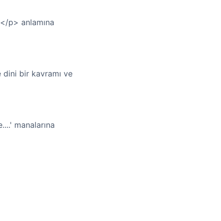
e.</p> anlamına
 dini bir kavramı ve
...' manalarına