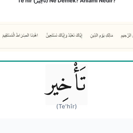
Te’hîr (تَأْخِير) Ne Demek? Anlamı Nedir?
تَأْخِير
(Te'hîr)