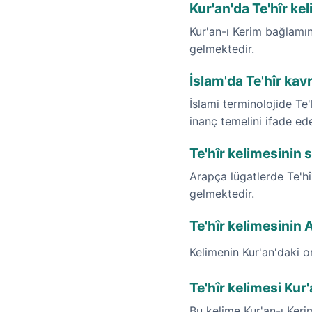
Kur'an'da Te'hîr k
Kur'an-ı Kerim bağlamı
gelmektedir.
İslam'da Te'hîr kav
İslami terminolojide Te
inanç temelini ifade ede
Te'hîr kelimesinin 
Arapça lügatlerde Te'hî
gelmektedir.
Te'hîr kelimesinin A
Kelimenin Kur'an'daki o
Te'hîr kelimesi Kur
Bu kelime Kur'an-ı Ker