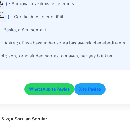
مُؤ
)
- Sonraya bırakılmış, ertelenmiş.
اسْتَ
)
- Geri kaldı, ertelendi (Fiil).
- Başka, diğer, sonraki.
- Ahiret; dünya hayatından sonra başlayacak olan ebedi alem.
hir; son, kendisinden sonrası olmayan, her şey bittikten...
WhatsApp'ta Paylaş
X'te Paylaş
a Sıkça Sorulan Sorular