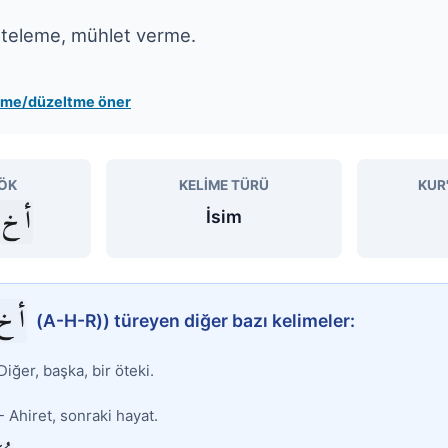
rteleme, mühlet verme.
leme/düzeltme öner
ÖK
KELIME TÜRÜ
KUR
أ خ 
İsim
أ خ
(A-H-R)) türeyen diğer bazı kelimeler:
Diğer, başka, bir öteki.
- Ahiret, sonraki hayat.