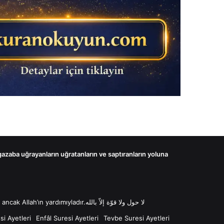
 gazaba uğrayanların uğratanların ve saptıranların yoluna
لا حول ولا قوّة إلاّ بالله “Lâ havle ve lâ kuvvete illâ billâh Güç ve kuvvet her türlü değişim ve gücün kaynağı sadece Allah'tır ancak Allah’ın yardımıyladır.لا حول ولا قوّة إلاّ بالله
i Ayetleri
Enfâl Suresi Ayetleri
Tevbe Suresi Ayetleri