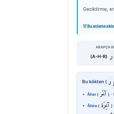
Geciktirme, e
💡 Bu anlama ek
ARAPÇA K
ر
(A-H-R)
 ر
Bu kökten (
آخَر
Âhar (
)
- 
آخِرَة
Âhire (
)