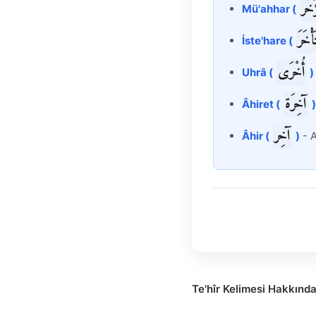
َخَّر
Mü'ahhar (
أْخَرَ
İste'hare (
أُخْرَى
Uhrâ (
)
آخِرَة
Âhiret (
)
آخِر
Âhir (
)
- A
Te'hîr Kelimesi Hakkınd