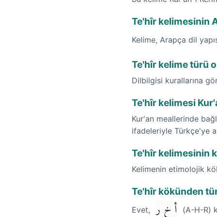
Te'hîr kelimesinin
Kelime, Arapça dil yap
Te'hîr kelime türü 
Dilbilgisi kurallarına gö
Te'hîr kelimesi Kur
Kur'an meallerinde bağl
ifadeleriyle Türkçe'ye a
Te'hîr kelimesinin 
Kelimenin etimolojik k
Te'hîr kökünden tür
أ خ ر
Evet,
(A-H-R) kö