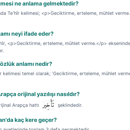
elimesi ne anlama gelmektedir?
nda Te'hîr kelimesi; <p>Geciktirme, erteleme, mühlet verm
ramı neyi ifade eder?
'hîr, <p>Geciktirme, erteleme, mühlet verme.</p> ekseninde
r.
sözlük anlamı nedir?
r kelimesi temel olarak; 'Geciktirme, erteleme, mühlet verme.
rapça orijinal yazılışı nasıldır?
تَأْخِير
rijinal Arapça hattı
şeklindedir.
'an'da kaç kere geçer?
im ayetlerinde toplam 3 defa geçmektedir.