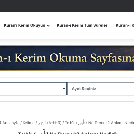
Kuran’ı Kerim Okuyun
Kuran-ı Kerim Tüm Sureler
Kur’an-ı 
Anasayfa
/
Kelime
/
أ خ ر (A-H-R)
/
Te’hîr (تَأْخِير) Ne Demek? Anlamı Ned