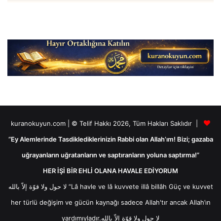
kuranokuyun.com | © Telif Hakkı 2026, Tüm Hakları Saklıdır |
“Ey Alemlerinde Tasdiklediklerinizin Rabbi olan Allah’ım! Bizi; gazaba
uğrayanların uğratanların ve saptıranların yoluna saptırma!”
HER İŞİ BİR EHLİ OLANA HAVALE EDİYORUM
لا حول ولا قوّة إلاّ بالله “Lâ havle ve lâ kuvvete illâ billâh Güç ve kuvvet
her türlü değişim ve gücün kaynağı sadece Allah'tır ancak Allah’ın
yardımıyladır.لا حول ولا قوّة إلاّ بالله