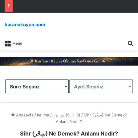
kuranokuyun.com
Ar
Menü
Sure
Ayet
Seçiniz
Seçiniz
Anasayfa
/
Kelime
/
س ح ر (S-H-R)
/
Sihr (سِحْر) Ne Demek?
Anlamı Nedir?
Sihr (سِحْر) Ne Demek? Anlamı Nedir?