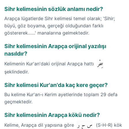
Sihr kelimesinin sözlük anlamı nedir?
Arapça lügatlerde Sihr kelimesi temel olarak; 'Sihir;
büyü, göz boyama, gerçeği olduğundan farklı
göstererek…...' manalarına gelmektedir.
Sihr kelimesinin Arapça orijinal yazılışı
nasıldır?
سِحْر
Kelimenin Kur'an'daki orijinal Arapça hattı
şeklindedir.
Sihr kelimesi Kur'an'da kaç kere geçer?
Bu kelime Kur'an-ı Kerim ayetlerinde toplam 29 defa
geçmektedir.
Sihr kelimesinin Arapça kökü nedir?
س ح ر
Kelime, Arapça dil yapısına göre
(S-H-R) kök