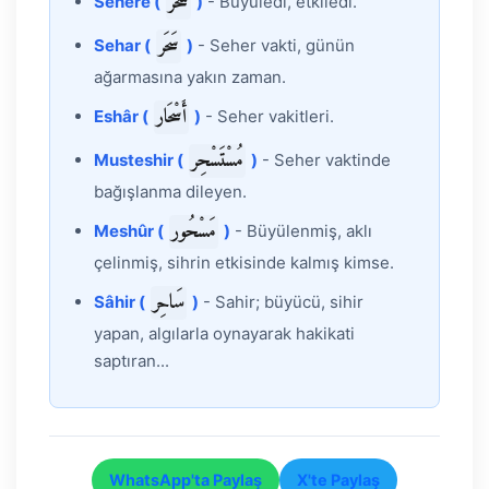
سَحَرَ
Sehere (
)
- Büyüledi, etkiledi.
سَحَر
Sehar (
)
- Seher vakti, günün
ağarmasına yakın zaman.
أَسْحَار
Eshâr (
)
- Seher vakitleri.
مُسْتَسْحِر
Musteshir (
)
- Seher vaktinde
bağışlanma dileyen.
مَسْحُور
Meshûr (
)
- Büyülenmiş, aklı
çelinmiş, sihrin etkisinde kalmış kimse.
سَاحِر
Sâhir (
)
- Sahir; büyücü, sihir
yapan, algılarla oynayarak hakikati
saptıran...
WhatsApp'ta Paylaş
X'te Paylaş