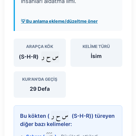
insanları aldatma ilmi.
💡 Bu anlama ekleme/düzeltme öner
ARAPÇA KÖK
KELIME TÜRÜ
س ح ر
İsim
(S-H-R)
KUR'AN'DA GEÇIŞ
29 Defa
س ح ر
Bu kökten (
(S-H-R)) türeyen
diğer bazı kelimeler: