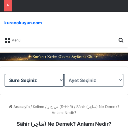
kuranokuyun.com
Ar
Menü
Sure
Ayet
Seçiniz
Seçiniz
Anasayfa
/
Kelime
/
س ح ر (S-H-R)
/
Sâhir (سَاحِر) Ne Demek?
Anlamı Nedir?
Sâhir (سَاحِر) Ne Demek? Anlamı Nedir?