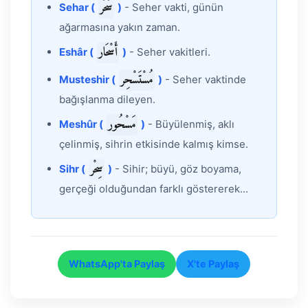
سَحَر
Sehar (
)
- Seher vakti, günün
ağarmasına yakın zaman.
أَسْحَار
Eshâr (
)
- Seher vakitleri.
مُسْتَسْحِر
Musteshir (
)
- Seher vaktinde
bağışlanma dileyen.
مَسْحُور
Meshûr (
)
- Büyülenmiş, aklı
çelinmiş, sihrin etkisinde kalmış kimse.
سِحْر
Sihr (
)
- Sihir; büyü, göz boyama,
gerçeği olduğundan farklı göstererek...
WhatsApp'ta Paylaş
X'te Paylaş