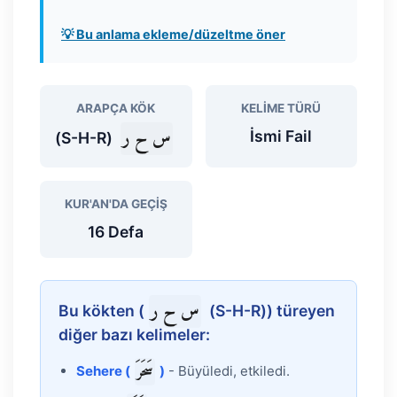
💡 Bu anlama ekleme/düzeltme öner
ARAPÇA KÖK
KELIME TÜRÜ
س ح ر
İsmi Fail
(S-H-R)
KUR'AN'DA GEÇIŞ
16 Defa
س ح ر
Bu kökten (
(S-H-R)) türeyen
diğer bazı kelimeler:
سَحَرَ
Sehere (
)
- Büyüledi, etkiledi.