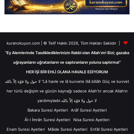
kuranokuyun.com | © Telif Hakkı 2026, Tüm Hakları Saklıdır |
“Ey Alemlerinde Tasdiklediklerinizin Rabbi olan Allah’ım! Bizi; gazaba
uğrayanların uğratanların ve saptıranların yoluna saptırma!”
HER İŞİ BİR EHLİ OLANA HAVALE EDİYORUM
لا حول ولا قوّة إلاّ بالله “Lâ havle ve lâ kuvvete illâ billâh Güç ve kuvvet
her türlü değişim ve gücün kaynağı sadece Allah'tır ancak Allah’ın
yardımıyladır.لا حول ولا قوّة إلاّ بالله
Bakara Suresi Ayetleri
Arâf Suresi Ayetleri
Âl-i İmrân Suresi Ayetleri
Nisa Suresi Ayetleri
Enam Suresi Ayetleri
Mâide Suresi Ayetleri
Enfâl Suresi Ayetleri