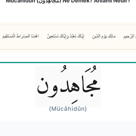
Mücâhidûn (مُجَاهِدُون) Ne Demek? Anlamı Nedir?
مُجَاهِدُون
(Mücâhidûn)