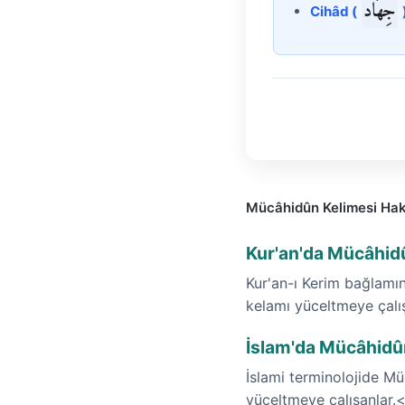
جِهَاد
Cihâd (
Mücâhidûn Kelimesi Hak
Kur'an'da Mücâhid
Kur'an-ı Kerim bağlamın
kelamı yüceltmeye çalı
İslam'da Mücâhidûn
İslami terminolojide Müc
yüceltmeye çalışanlar.<