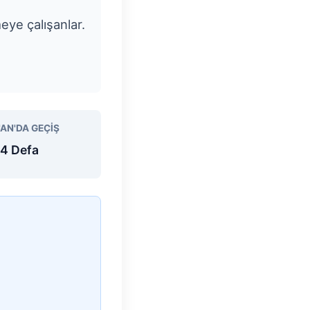
meye çalışanlar.
'AN'DA GEÇIŞ
4 Defa