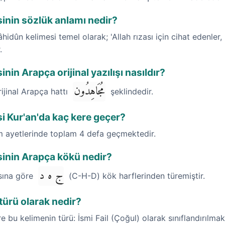
nin sözlük anlamı nedir?
dûn kelimesi temel olarak; 'Allah rızası için cihat edenler, 
.
in Arapça orijinal yazılışı nasıldır?
مُجَاهِدُون
rijinal Arapça hattı
şeklindedir.
 Kur'an'da kaç kere geçer?
im ayetlerinde toplam 4 defa geçmektedir.
inin Arapça kökü nedir?
ج ه د
ısına göre
(C-H-D) kök harflerinden türemiştir.
ürü olarak nedir?
öre bu kelimenin türü: İsmi Fail (Çoğul) olarak sınıflandırılmak