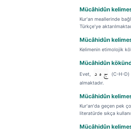
Mücâhidûn kelimesi
Kur'an meallerinde bağla
Türkçe'ye aktarılmaktad
Mücâhidûn kelimesi
Kelimenin etimolojik k
Mücâhidûn kökünden
ج ه د
Evet,
(C-H-D) k
almaktadır.
Mücâhidûn kelimes
Kur'an'da geçen pek ço
literatürde sıkça kullan
Mücâhidûn kelimesi