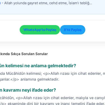
)
- Allah yolunda gayret etme, cehd etme, İslam'ı tebliğ...
WhatsApp'ta Paylaş
X'te Paylaş
kında Sıkça Sorulan Sorular
ûn kelimesi ne anlama gelmektedir?
da Mücâhidûn kelimesi; <p>Allah rızası için cihat edenler, ma
şanlar.</p> anlamına gelmektedir.
 kavramı neyi ifade eder?
âhidûn, <p>Allah rızası için cihat edenler, malıyla ve canıyl
/p> ekseninde dini bir kavramı ve inanç temelini ifade eder.