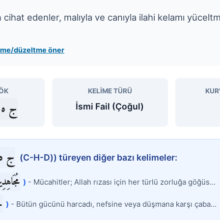
in cihat edenler, malıyla ve canıyla ilahi kelamı yücelt
leme/düzeltme öner
ÖK
KELIME TÜRÜ
KUR
ج ه 
İsmi Fail (Çoğul)
ج ه
(C-H-D)) türeyen diğer bazı kelimeler:
مُجَاهِدِ
)
- Mücahitler; Allah rızası için her türlü zorluğa göğüs...
ج
)
- Bütün gücünü harcadı, nefsine veya düşmana karşı çaba...