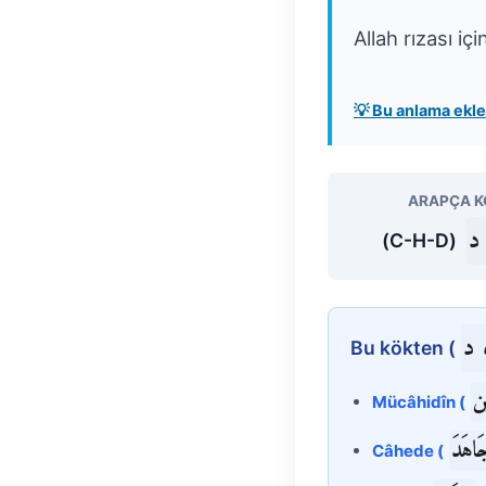
Allah rızası iç
💡 Bu anlama ek
ARAPÇA K
د
(C-H-D)
 د
Bu kökten (
ين
Mücâhidîn (
َاهَدَ
Câhede (