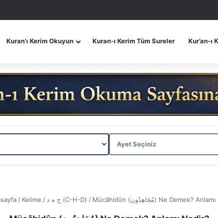
Kuran’ı Kerim Okuyun
Kuran-ı Kerim Tüm Sureler
Kur’an-ı 
sayfa
/
Kelime
/
ج ه د (C-H-D)
/
Mücâhidûn (مُجَاهِدُون) Ne Demek? An