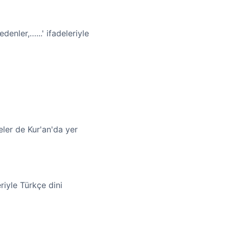
denler,…...' ifadeleriyle
eler de Kur'an'da yer
iyle Türkçe dini