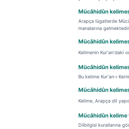
Mücâhidûn kelimesi
Arapça lügatlerde Mücâhi
manalarına gelmektedir
Mücâhidûn kelimesin
Kelimenin Kur'an'daki o
Mücâhidûn kelimesi
Bu kelime Kur'an-ı Ker
Mücâhidûn kelimes
Kelime, Arapça dil yap
Mücâhidûn kelime t
Dilbilgisi kurallarına g