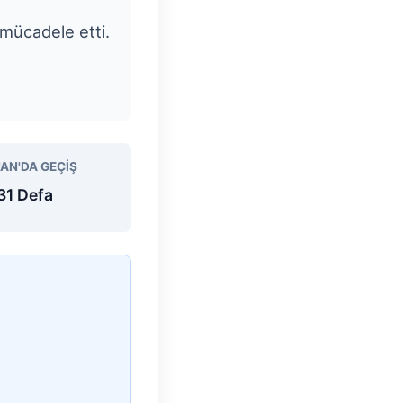
mücadele etti.
'AN'DA GEÇIŞ
31 Defa