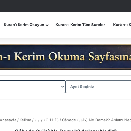
Kuran’ı Kerim Okuyun
Kuran-ı Kerim Tüm Sureler
Kur’an-ı 
Anasayfa
/
Kelime
/
ج ه د (C-H-D)
/
Câhede (جَاهَدَ) Ne Demek? Anlamı N