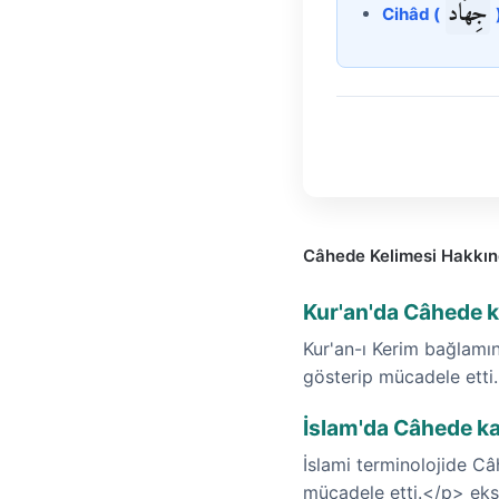
جِهَاد
Cihâd (
Câhede Kelimesi Hakkın
Kur'an'da Câhede k
Kur'an-ı Kerim bağlamı
gösterip mücadele etti
İslam'da Câhede ka
İslami terminolojide C
mücadele etti.</p> ekse