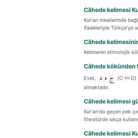
Câhede kelimesi Ku
Kur'an meallerinde bağl
ifadeleriyle Türkçe'ye a
Câhede kelimesinin
Kelimenin etimolojik k
Câhede kökünden tü
ج ه د
Evet,
(C-H-D) k
almaktadır.
Câhede kelimesi g
Kur'an'da geçen pek ço
literatürde sıkça kullan
Câhede kelimesi Kur