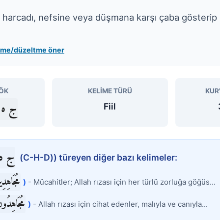
harcadı, nefsine veya düşmana karşı çaba gösterip 
leme/düzeltme öner
ÖK
KELIME TÜRÜ
KUR
ج ه 
Fiil
ج ه
(C-H-D)) türeyen diğer bazı kelimeler:
مُجَاهِدِ
)
- Mücahitler; Allah rızası için her türlü zorluğa göğüs...
مُجَاهِدُو
)
- Allah rızası için cihat edenler, malıyla ve canıyla...