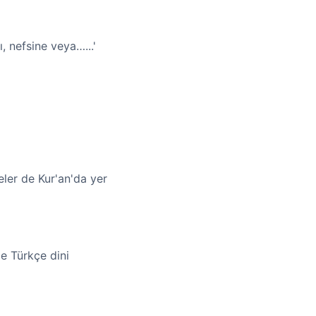
, nefsine veya…...'
eler de Kur'an'da yer
e Türkçe dini