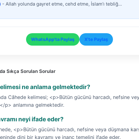
)
- Allah yolunda gayret etme, cehd etme, İslam'ı tebliğ...
WhatsApp'ta Paylaş
X'te Paylaş
da Sıkça Sorulan Sorular
elimesi ne anlama gelmektedir?
nda Câhede kelimesi; <p>Bütün gücünü harcadı, nefsine ve
.</p> anlamına gelmektedir.
vramı neyi ifade eder?
âhede, <p>Bütün gücünü harcadı, nefsine veya düşmana kar
ninde dini bir kavramı ve inanç temelini ifade eder.