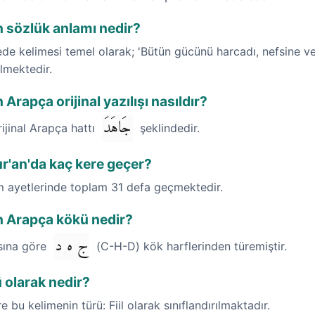
 sözlük anlamı nedir?
de kelimesi temel olarak; 'Bütün gücünü harcadı, nefsine 
lmektedir.
Arapça orijinal yazılışı nasıldır?
جَاهَدَ
rijinal Arapça hattı
şeklindedir.
r'an'da kaç kere geçer?
im ayetlerinde toplam 31 defa geçmektedir.
n Arapça kökü nedir?
ج ه د
ısına göre
(C-H-D) kök harflerinden türemiştir.
 olarak nedir?
re bu kelimenin türü: Fiil olarak sınıflandırılmaktadır.