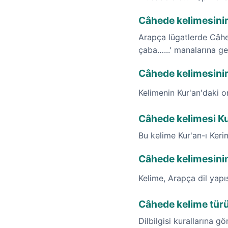
Câhede kelimesinin
Arapça lügatlerde Câhe
çaba…...' manalarına ge
Câhede kelimesinin 
Kelimenin Kur'an'daki o
Câhede kelimesi Ku
Bu kelime Kur'an-ı Ker
Câhede kelimesini
Kelime, Arapça dil yap
Câhede kelime türü
Dilbilgisi kurallarına gö