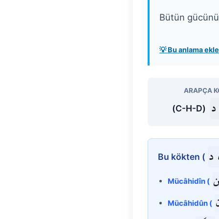
Bütün gücünü 
💡 Bu anlama ek
ARAPÇA K
د
(C-H-D)
 د
Bu kökten (
ين
Mücâhidîn (
ن
Mücâhidûn (