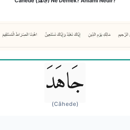
Câhede (جَاهَدَ) Ne Demek? Anlamı Nedir?
جَاهَدَ
(Câhede)