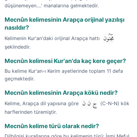
düşünemeyen....' manalarına gelmektedir.
Mecnûn kelimesinin Arapça orijinal yazılışı
nasıldır?
مَجْنُون
Kelimenin Kur'an'daki orijinal Arapça hattı
şeklindedir.
Mecnûn kelimesi Kur'an'da kaç kere geçer?
Bu kelime Kur'an-ı Kerim ayetlerinde toplam 11 defa
geçmektedir.
Mecnûn kelimesinin Arapça kökü nedir?
ج ن ن
Kelime, Arapça dil yapısına göre
(C-N-N) kök
harflerinden türemiştir.
Mecnûn kelime türü olarak nedir?
Dilbilgisi kurallarına göre bu kelimenin türü: İsmi Meful