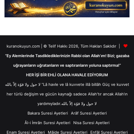
kuranokuyun.com | © Telif Hakkı 2026, Tüm Hakları Saklıdır |
“Ey Alemlerinde Tasdiklediklerinizin Rabbi olan Allah’ım! Bizi; gazaba
uğrayanların uğratanların ve saptıranların yoluna saptırma!”
HER İŞİ BİR EHLİ OLANA HAVALE EDİYORUM
لا حول ولا قوّة إلاّ بالله “Lâ havle ve lâ kuvvete illâ billâh Güç ve kuvvet
her türlü değişim ve gücün kaynağı sadece Allah'tır ancak Allah’ın
yardımıyladır.لا حول ولا قوّة إلاّ بالله
Bakara Suresi Ayetleri
Arâf Suresi Ayetleri
Âl-i İmrân Suresi Ayetleri
Nisa Suresi Ayetleri
Enam Suresi Ayetleri
Mâide Suresi Ayetleri
Enfâl Suresi Ayetleri