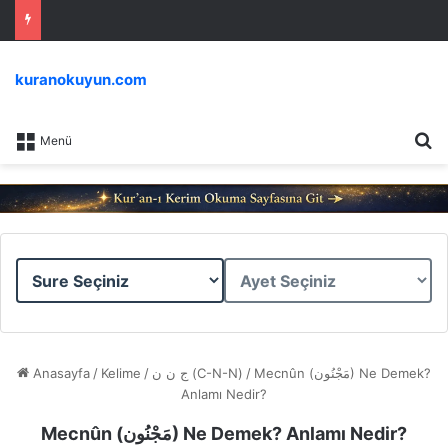
kuranokuyun.com
Ar
Menü
Sure
Ayet
Seçiniz
Seçiniz
Anasayfa
/
Kelime
/
ج ن ن (C-N-N)
/
Mecnûn (مَجْنُون) Ne Demek?
Anlamı Nedir?
Mecnûn (مَجْنُون) Ne Demek? Anlamı Nedir?