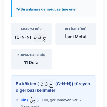
💡 Bu anlama ekleme/düzeltme öner
ARAPÇA KÖK
KELIME TÜRÜ
ج ن ن
İsmi Meful
(C-N-N)
KUR'AN'DA GEÇIŞ
11 Defa
ج ن ن
Bu kökten (
(C-N-N)) türeyen
diğer bazı kelimeler:
جِنّ
Cin (
)
- Cin, görünmeyen varlık
(Sure ismi).