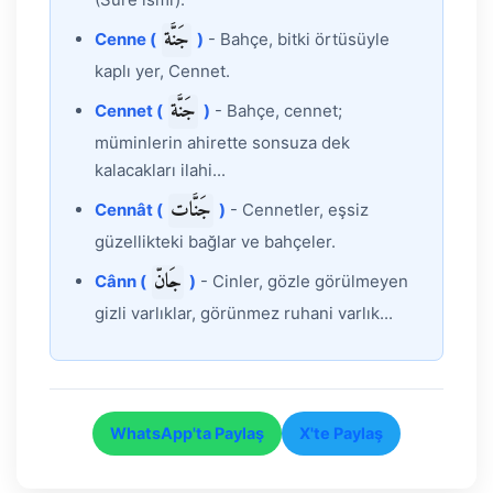
جَنَّة
Cenne (
)
- Bahçe, bitki örtüsüyle
kaplı yer, Cennet.
جَنَّة
Cennet (
)
- Bahçe, cennet;
müminlerin ahirette sonsuza dek
kalacakları ilahi...
جَنَّات
Cennât (
)
- Cennetler, eşsiz
güzellikteki bağlar ve bahçeler.
جَانّ
Cânn (
)
- Cinler, gözle görülmeyen
gizli varlıklar, görünmez ruhani varlık...
WhatsApp'ta Paylaş
X'te Paylaş