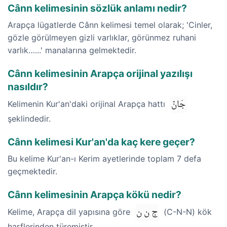
Cânn kelimesinin sözlük anlamı nedir?
Arapça lügatlerde Cânn kelimesi temel olarak; 'Cinler,
gözle görülmeyen gizli varlıklar, görünmez ruhani
varlık…...' manalarına gelmektedir.
Cânn kelimesinin Arapça orijinal yazılışı
nasıldır?
جَانّ
Kelimenin Kur'an'daki orijinal Arapça hattı
şeklindedir.
Cânn kelimesi Kur'an'da kaç kere geçer?
Bu kelime Kur'an-ı Kerim ayetlerinde toplam 7 defa
geçmektedir.
Cânn kelimesinin Arapça kökü nedir?
ج ن ن
Kelime, Arapça dil yapısına göre
(C-N-N) kök
harflerinden türemiştir.