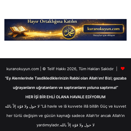
kuranokuyun.com | © Telif Hakkı 2026, Tüm Hakları Saklıdır |
“Ey Alemlerinde Tasdiklediklerinizin Rabbi olan Allah’ım! Bizi; gazaba
uğrayanların uğratanların ve saptıranların yoluna saptırma!”
HER İŞİ BİR EHLİ OLANA HAVALE EDİYORUM
لا حول ولا قوّة إلاّ بالله “Lâ havle ve lâ kuvvete illâ billâh Güç ve kuvvet
her türlü değişim ve gücün kaynağı sadece Allah'tır ancak Allah’ın
yardımıyladır.لا حول ولا قوّة إلاّ بالله