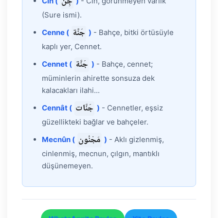
جِنّ
Cin (
)
- Cin, görünmeyen varlık
(Sure ismi).
جَنَّة
Cenne (
)
- Bahçe, bitki örtüsüyle
kaplı yer, Cennet.
جَنَّة
Cennet (
)
- Bahçe, cennet;
müminlerin ahirette sonsuza dek
kalacakları ilahi...
جَنَّات
Cennât (
)
- Cennetler, eşsiz
güzellikteki bağlar ve bahçeler.
مَجْنُون
Mecnûn (
)
- Aklı gizlenmiş,
cinlenmiş, mecnun, çılgın, mantıklı
düşünemeyen.