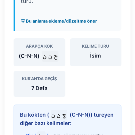
türü.
💡 Bu anlama ekleme/düzeltme öner
ARAPÇA KÖK
KELIME TÜRÜ
ج ن ن
İsim
(C-N-N)
KUR'AN'DA GEÇIŞ
7 Defa
ج ن ن
Bu kökten (
(C-N-N)) türeyen
diğer bazı kelimeler: