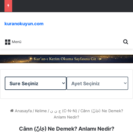
kuranokuyun.com
Ar
Menü
Sure
Ayet
Seçiniz
Seçiniz
Anasayfa
/
Kelime
/
ج ن ن (C-N-N)
/
Cânn (جَانّ) Ne Demek?
Anlamı Nedir?
Cânn (جَانّ) Ne Demek? Anlamı Nedir?