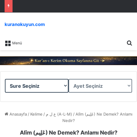
kuranokuyun.com
Ar
Menü
Sure
Ayet
Seçiniz
Seçiniz
Anasayfa
/
Kelime
/
ع ل م (A-L-M)
/
Alîm (عَلِيم) Ne Demek? Anlamı
Nedir?
Alîm (عَلِيم) Ne Demek? Anlamı Nedir?