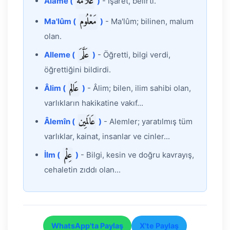
عَلَامَة
Alâme (
)
- İşaret, belirti.
مَعْلُوم
Ma'lûm (
)
- Ma'lûm; bilinen, malum
olan.
عَلَّمَ
Alleme (
)
- Öğretti, bilgi verdi,
öğrettiğini bildirdi.
عَالِم
Âlim (
)
- Âlim; bilen, ilim sahibi olan,
varlıkların hakikatine vakıf...
عَالَمِين
Âlemîn (
)
- Alemler; yaratılmış tüm
varlıklar, kainat, insanlar ve cinler...
عِلْم
İlm (
)
- Bilgi, kesin ve doğru kavrayış,
cehaletin zıddı olan...
WhatsApp'ta Paylaş
X'te Paylaş