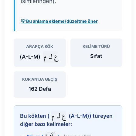
isimlerinden).
💡 Bu anlama ekleme/düzeltme öner
ARAPÇA KÖK
KELIME TÜRÜ
ع ل م
Sıfat
(A-L-M)
KUR'AN'DA GEÇIŞ
162 Defa
ع ل م
Bu kökten (
(A-L-M)) türeyen
diğer bazı kelimeler: