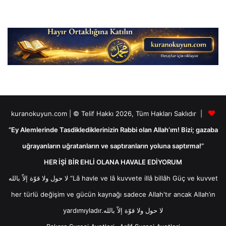
kuranokuyun.com | © Telif Hakkı 2026, Tüm Hakları Saklıdır |
“Ey Alemlerinde Tasdiklediklerinizin Rabbi olan Allah’ım! Bizi; gazaba
uğrayanların uğratanların ve saptıranların yoluna saptırma!”
HER İŞİ BİR EHLİ OLANA HAVALE EDİYORUM
لا حول ولا قوّة إلاّ بالله “Lâ havle ve lâ kuvvete illâ billâh Güç ve kuvvet
her türlü değişim ve gücün kaynağı sadece Allah'tır ancak Allah’ın
yardımıyladır.لا حول ولا قوّة إلاّ بالله