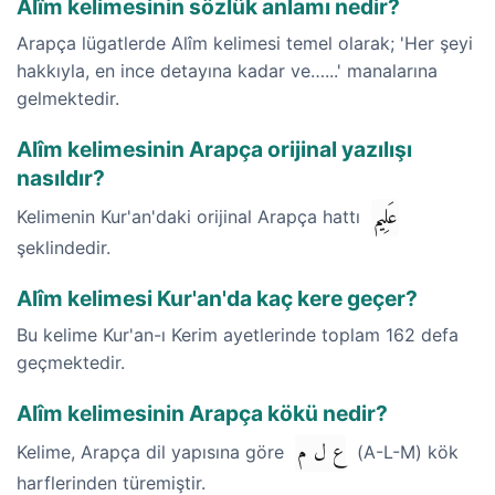
Alîm kelimesinin sözlük anlamı nedir?
Arapça lügatlerde Alîm kelimesi temel olarak; 'Her şeyi
hakkıyla, en ince detayına kadar ve…...' manalarına
gelmektedir.
Alîm kelimesinin Arapça orijinal yazılışı
nasıldır?
عَلِيم
Kelimenin Kur'an'daki orijinal Arapça hattı
şeklindedir.
Alîm kelimesi Kur'an'da kaç kere geçer?
Bu kelime Kur'an-ı Kerim ayetlerinde toplam 162 defa
geçmektedir.
Alîm kelimesinin Arapça kökü nedir?
ع ل م
Kelime, Arapça dil yapısına göre
(A-L-M) kök
harflerinden türemiştir.