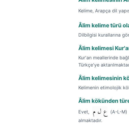
Kelime, Arapça dil yap
Âlim kelime türü ol
Dilbilgisi kurallarına gö
Âlim kelimesi Kur'a
Kur'an meallerinde bağla
Türkçe'ye aktarılmaktad
Âlim kelimesinin kö
Kelimenin etimolojik k
Âlim kökünden türe
ع ل م
Evet,
(A-L-M) k
almaktadır.