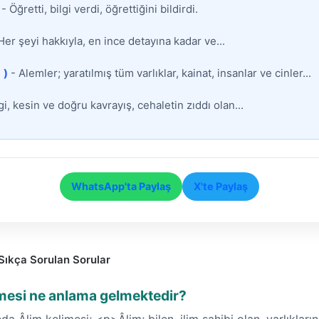
- Öğretti, bilgi verdi, öğrettiğini bildirdi.
Her şeyi hakkıyla, en ince detayına kadar ve...
)
- Alemler; yaratılmış tüm varlıklar, kainat, insanlar ve cinler...
gi, kesin ve doğru kavrayış, cehaletin zıddı olan...
WhatsApp'ta Paylaş
X'te Paylaş
Sıkça Sorulan Sorular
imesi ne anlama gelmektedir?