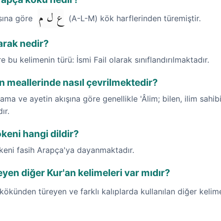
ع ل م
ısına göre
(A-L-M) kök harflerinden türemiştir.
arak nedir?
re bu kelimenin türü: İsmi Fail olarak sınıflandırılmaktadır.
n meallerinde nasıl çevrilmektedir?
ma ve ayetin akışına göre genellikle 'Âlim; bilen, ilim sahibi 
ır.
keni hangi dildir?
ökeni fasih Arapça'ya dayanmaktadır.
yen diğer Kur'an kelimeleri var mıdır?
ökünden türeyen ve farklı kalıplarda kullanılan diğer kelim