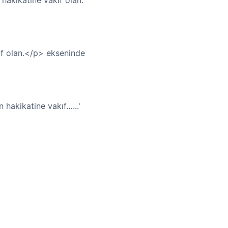
 hakikatine vakıf olan.
akıf olan.</p> ekseninde
n hakikatine vakıf…...'