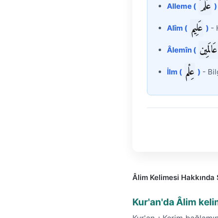
عَلَّمَ
Alleme (
)
عَلِيم
Alîm (
)
- 
عَالَمِين
Âlemîn (
عِلْم
İlm (
)
- Bil
Âlim Kelimesi Hakkında 
Kur'an'da Âlim kel