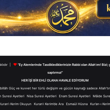
aklıdır |
“Ey Alemlerinde Tasdiklediklerinizin Rabbi olan Allah’ım! Bizi;
saptırma!”
HER İŞİ BİR EHLİ OLANA HAVALE EDİYORUM
n Suresi Ayetleri
Nisa Suresi Ayetleri
Enam Suresi Ayetleri
Mâide Sures
Kuran’ı Kerim Okuyun
Kuran’ı Kerim’de Ara
Esmaül Hüsna
Kur’an-ı Keri