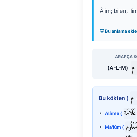
Âlim; bilen, il
💡 Bu anlama ek
ARAPÇA K
م
(A-L-M)
م
Bu kökten (
عَلَامَة
Alâme (
َعْلُوم
Ma'lûm (