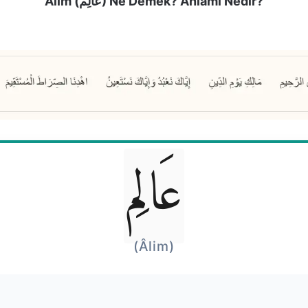
Âlim (عَالِم) Ne Demek? Anlamı Nedir?
عَالِم
(Âlim)