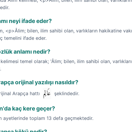
a Âlim kelimesi; <p>Âlim; bilen, ilim sahibi olan, varlıkların
dir.
mı neyi ifade eder?
m, <p>Âlim; bilen, ilim sahibi olan, varlıkların hakikatine v
ç temelini ifade eder.
özlük anlamı nedir?
elimesi temel olarak; 'Âlim; bilen, ilim sahibi olan, varlıkları
.
pça orijinal yazılışı nasıldır?
عَالِم
rijinal Arapça hattı
şeklindedir.
an'da kaç kere geçer?
im ayetlerinde toplam 13 defa geçmektedir.
rapça kökü nedir?