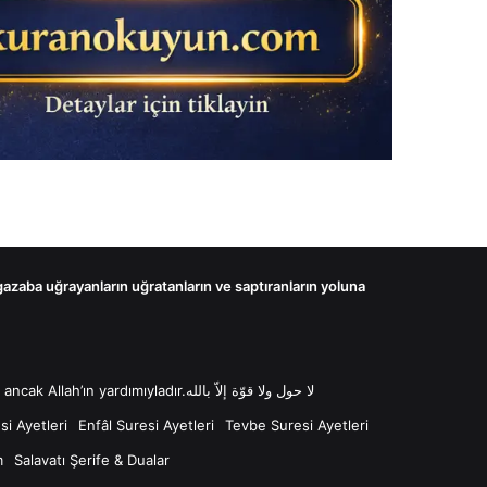
 gazaba uğrayanların uğratanların ve saptıranların yoluna
لا حول ولا قوّة إلاّ بالله “Lâ havle ve lâ kuvvete illâ billâh Güç ve kuvvet her türlü değişim ve gücün kaynağı sadece Allah'tır ancak Allah’ın yardımıyladır.لا حول ولا قوّة إلاّ بالله
i Ayetleri
Enfâl Suresi Ayetleri
Tevbe Suresi Ayetleri
m
Salavatı Şerife & Dualar