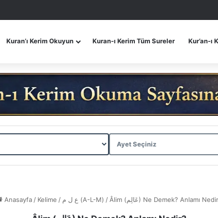
Kuran’ı Kerim Okuyun
Kuran-ı Kerim Tüm Sureler
Kur’an-ı 
Anasayfa
/
Kelime
/
ع ل م (A-L-M)
/
Âlim (عَالِم) Ne Demek? Anlamı Nedi