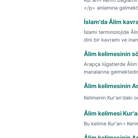
Kur'an-ı Kerim bağlamınd
</p> anlamına gelmekte
İslam'da Âlim kavra
İslami terminolojide Âli
dini bir kavramı ve inan
Âlim kelimesinin s
Arapça lügatlerde Âlim k
manalarına gelmektedir
Âlim kelimesinin Ara
Kelimenin Kur'an'daki o
Âlim kelimesi Kur'
Bu kelime Kur'an-ı Ker
Âlim kelimesinin A