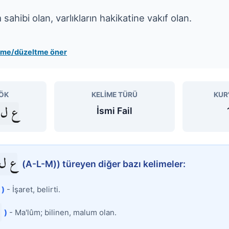
im sahibi olan, varlıkların hakikatine vakıf olan.
leme/düzeltme öner
ÖK
KELIME TÜRÜ
KUR
ع ل 
İsmi Fail
ع ل 
(A-L-M)) türeyen diğer bazı kelimeler:
)
- İşaret, belirti.
م
)
- Ma'lûm; bilinen, malum olan.