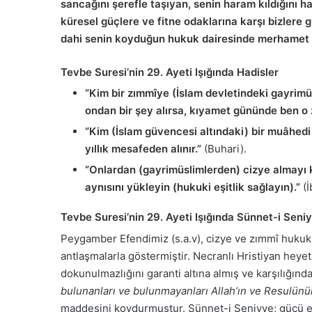
sancağını şerefle taşıyan, senin haram kıldığını 
küresel güçlere ve fitne odaklarına karşı bizlere 
dahi senin koyduğun hukuk dairesinde merhamet v
Tevbe Suresi’nin 29. Ayeti Işığında Hadisler
“Kim bir zımmîye (İslam devletindeki gayrim
ondan bir şey alırsa, kıyamet gününde ben 
“Kim (İslam güvencesi altındaki) bir muâhedi
yıllık mesafeden alınır.”
(Buhari).
“Onlardan (gayrimüslimlerden) cizye almayı k
aynısını yükleyin (hukuki eşitlik sağlayın).”
(İ
Tevbe Suresi’nin 29. Ayeti Işığında Sünnet-i Seni
Peygamber Efendimiz (s.a.v), cizye ve zımmî hukuku
antlaşmalarla göstermiştir. Necranlı Hristiyan heye
dokunulmazlığını garanti altına almış ve karşılığınd
bulunanları ve bulunmayanları Allah’ın ve Resulünü
maddesini koydurmuştur. Sünnet-i Seniyye; gücü eli