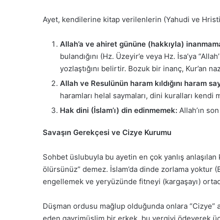
Ayet, kendilerine kitap verilenlerin (Yahudi ve Hri
Allah’a ve ahiret gününe (hakkıyla) inanmam
bulandığını (Hz. Üzeyir’e veya Hz. İsa’ya “Alla
yozlaştığını belirtir. Bozuk bir inanç, Kur’an 
Allah ve Resulünün haram kıldığını haram s
haramları helal saymaları, dini kuralları kendi
Hak dini (İslam’ı) din edinmemek:
Allah’ın son
Savaşın Gerekçesi ve Cizye Kurumu
Sohbet üslubuyla bu ayetin en çok yanlış anlaşılan k
ölürsünüz” demez. İslam’da dinde zorlama yoktur (B
engellemek ve yeryüzünde fitneyi (kargaşayı) ortad
Düşman ordusu mağlup olduğunda onlara “Cizye” adın
eden gayrimüslim bir erkek, bu vergiyi ödeyerek ü