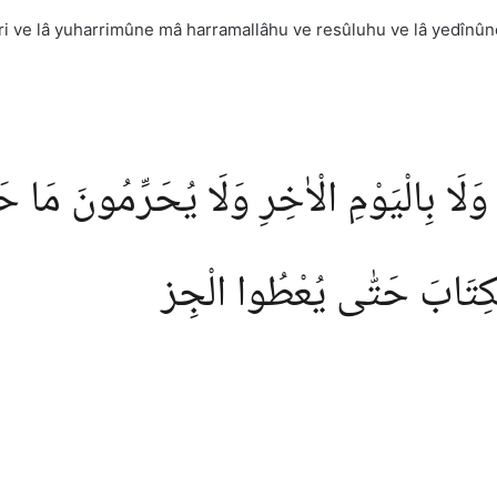
âhıri ve lâ yuharrimûne mâ harramallâhu ve resûluhu ve lâ yedînûne
ِ وَلَا بِالْيَوْمِ الْاٰخِرِ وَلَا يُحَرِّمُونَ مَا ح
لْكِتَابَ حَتّٰى يُعْطُوا الْجِز