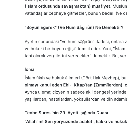
(İslam ordusunda savaşmaktan) muafiyet
. Müslüm
vatandaşlar cepheye gitmezler, bunun bedeli (ve dev
“Boyun Eğerek” (Ve Hum Sâğırûn) Ne Demektir?
Ayetin sonundaki “ve hum sâğırûn” ifadesi, onlara 
ve hukuki bir boyun eğişi” temsil eder. Yani, “İslam
tabi olarak vergilerini verecekler” demektir. Bu, ye
İcma
İslam fıkıh ve hukuk âlimleri (Dört Hak Mezhep), 
olmayı kabul eden Ehl-i Kitap’tan (Zımmîlerden), c
Ayrıca ulema; cizyenin sadece akli dengesi yerinde,
yaşlılardan, hastalardan, yoksullardan ve din adam
Tevbe Suresi’nin 29. Ayeti Işığında Duası
“Allah’ım! Sen yeryüzünde adaleti, hakkı ve hukuku