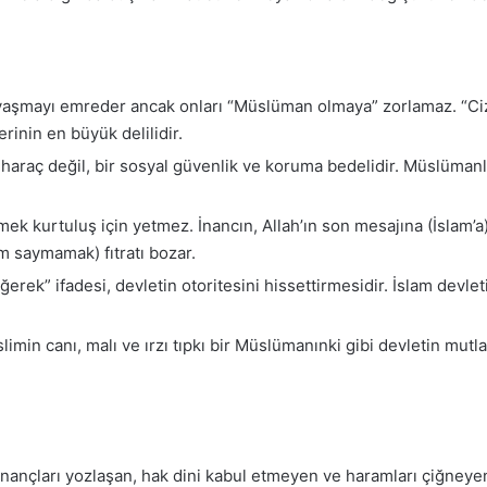
avaşmayı emreder ancak onları “Müslüman olmaya” zorlamaz. “Cizy
rinin en büyük delilidir.
 haraç değil, bir sosyal güvenlik ve koruma bedelidir. Müslüman
mek kurtuluş için yetmez. İnancın, Allah’ın son mesajına (İslam’a
 saymamak) fıtratı bozar.
ek” ifadesi, devletin otoritesini hissettirmesidir. İslam devleti s
imin canı, malı ve ırzı tıpkı bir Müslümanınki gibi devletin mutl
inançları yozlaşan, hak dini kabul etmeyen ve haramları çiğneyen