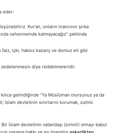
s eder:
şünebiliriz. Kur’an, onların inancının şirke
r dışında cehennemde kalmayacağız” şeklinde
aiz, içki, haksız kazanç ve domuz eti gibi
rı zedelenmesin diye reddetmeleridir.
ıç kılıca gelindiğinde “Ya Müslüman olursunuz ya da
; İslam devletinin sınırlarını korumak, zulmü
Bir İslam devletinin vatandaşı (zımmî) olmayı kabul
gürce yaşama hakkı ve en önemlisi
askerlikten