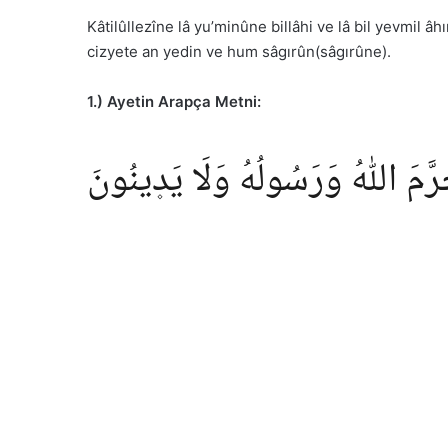
Kâtilûllezîne lâ yu’minûne billâhi ve lâ bil yevmil 
cizyete an yedin ve hum sâgırûn(sâgırûne).
1.) Ayetin Arapça Metni:
َرَّمَ اللّٰهُ وَرَسُولُهُ وَلَا يَد۪ينُونَ