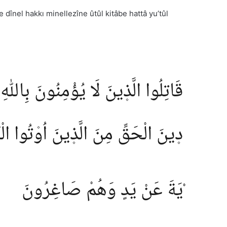
 dînel hakkı minellezîne ûtûl kitâbe hattâ yu’tûl
قَاتِلُوا الَّذ۪ينَ لَا يُؤْمِنُونَ بِاللّٰه
د۪ينَ الْحَقِّ مِنَ الَّذ۪ينَ اُو۫تُوا ا
ْيَةَ عَنْ يَدٍ وَهُمْ صَاغِرُونَ