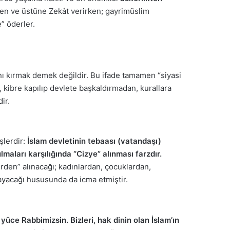
ken ve üstüne Zekât verirken; gayrimüslim
” öderler.
nı kırmak demek değildir. Bu ifade tamamen “siyasi
, kibre kapılıp devlete başkaldırmadan, kurallara
ir.
şlerdir:
İslam devletinin tebaası (vatandaşı)
maları karşılığında “Cizye” alınması farzdır.
rden” alınacağı; kadınlardan, çocuklardan,
mayacağı hususunda da icma etmiştir.
yüce Rabbimizsin. Bizleri, hak dinin olan İslam’ın