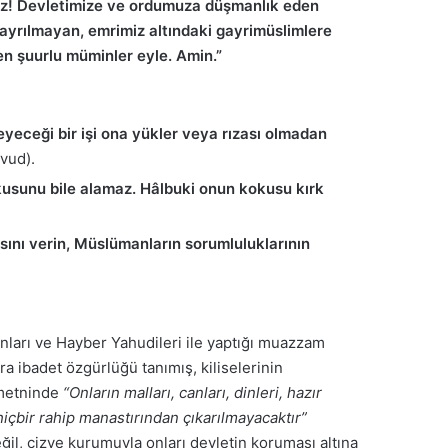
bimiz! Devletimize ve ordumuza düşmanlık eden
n ayrılmayan, emrimiz altındaki gayrimüslimlere
n şuurlu müminler eyle. Amin.”
eceği bir işi ona yükler veya rızası olmadan
vud).
kusunu bile alamaz. Hâlbuki onun kokusu kırk
sını verin, Müslümanların sorumluluklarının
nları ve Hayber Yahudileri ile yaptığı muazzam
a ibadet özgürlüğü tanımış, kiliselerinin
a metninde
“Onların malları, canları, dinleri, hazır
içbir rahip manastırından çıkarılmayacaktır”
il, cizye kurumuyla onları devletin koruması altına