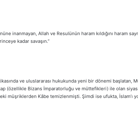
gününe inanmayan, Allah ve Resulünün haram kıldığını har
am saym
rinceye kadar savaşın.”
litikasında ve uluslararası hukukunda yeni bir dönemi başlatan,
tap (özellikle Bizans İmparatorluğu ve müttefikleri) ile olan siya
ki müşriklerden Kâbe temizlenmişti. Şimdi ise ufukta, İslam’ı yo