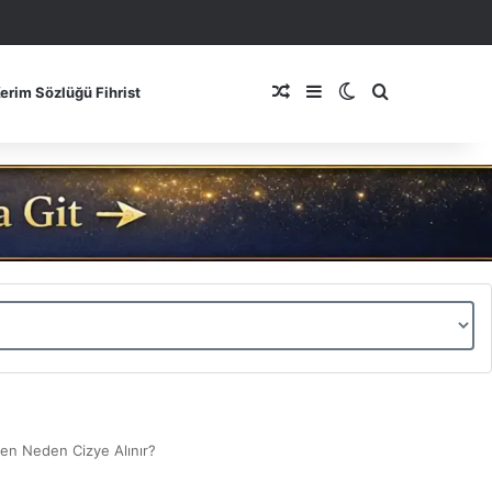
Rastgele Makale
Kenar Bölmesi
Dış görünümü de
Arama yap ..
Kerim Sözlüğü Fihrist
den Neden Cizye Alınır?