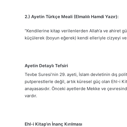
2.) Ayetin Türkçe Meali (Elmalılı Hamdi Yazır):
“Kendilerine kitap verilenlerden Allah’a ve ahiret 
kü
çülerek (boyun eğerek) kendi elleriyle cizyeyi ve
Ayetin Detaylı Tefsiri
Tevbe Suresi’nin 29. ayeti, İslam devletinin dış po
putperestlerle değil, artık küresel güç olan Ehl-i Ki
anayasasıdır. Önceki ayetlerde Mekke ve çevresinde
vardır.
Ehl-i Kitap’ın İnanç Kırılması