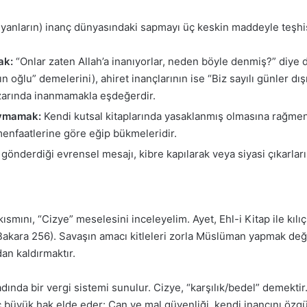
stiyanların) inanç dünyasındaki sapmayı üç keskin maddeyle teşhi
ak:
“Onlar zaten Allah’a inanıyorlar, neden böyle denmiş?” diye dü
h’ın oğlu” demelerini), ahiret inançlarının ise “Biz sayılı günle
nazarında inanmamakla eşdeğerdir.
aymamak:
Kendi kutsal kitaplarında yasaklanmış olmasına rağmen f
 menfaatlerine göre eğip bükmeleridir.
 gönderdiği evrensel mesajı, kibre kapılarak veya siyasi çıkarla
ısmını, “Cizye” meselesini inceleyelim. Ayet, Ehl-i Kitap ile kıl
akara 256). Savaşın amacı kitleleri zorla Müslüman yapmak değil
an kaldırmaktır.
da bir vergi sistemi sunulur. Cizye, “karşılık/bedel” demektir. 
ç büyük hak elde eder: Can ve mal güvenliği, kendi inancını öz