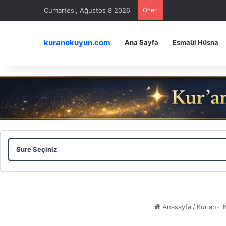
Cumartesi, Ağustos 8 2026
Öneri
kuranokuyun.com
Ana Sayfa
Esmaül Hüsna
Sure
Ayet
Seçiniz
Seçiniz
Anasayfa
/
Kur'an-ı 