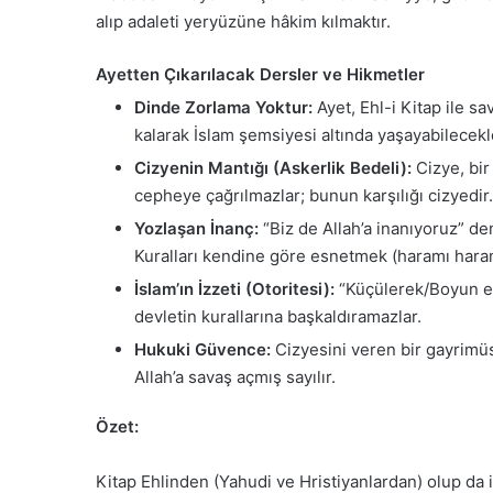
alıp adaleti yeryüzüne hâkim kılmaktır.
Ayetten Çıkarılacak Dersler ve Hikmetler
Dinde Zorlama Yoktur:
Ayet, Ehl-i Kitap ile s
kalarak İslam şemsiyesi altında yaşayabilecekle
Cizyenin Mantığı (Askerlik Bedeli):
Cizye, bir
cepheye çağrılmazlar; bunun karşılığı cizyedir.
Yozlaşan İnanç:
“Biz de Allah’a inanıyoruz” de
Kuralları kendine göre esnetmek (haramı haram
İslam’ın İzzeti (Otoritesi):
“Küçülerek/Boyun eğer
devletin kurallarına başkaldıramazlar.
Hukuki Güvence:
Cizyesini veren bir gayrimüsl
Allah’a savaş açmış sayılır.
Özet:
Kitap Ehlinden (Yahudi ve Hristiyanlardan) olup da 