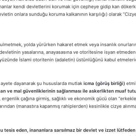
anlar kendi devletlerini korumak için cepheye gidip kan döker
letin onlara sunduğu koruma kalkanının karşılığı) olarak “Cizye
zulmetmek, yolda yürürken hakaret etmek veya insanlık onurları
 devletinin yasalarına, anayasasına ve otoritesine isyan etmeden
ryüzünde İslami otoritenin (adaletin) üstünlüğünü kabul etmelerid
bu ayete dayanarak şu hususlarda mutlak
icma (görüş birliği)
etmi
an ve mal güvenliklerinin sağlanması ile askerlikten muaf tutul
 ergenlik çağına girmiş, sağlıklı ve ekonomik gücü olan “erkekle
larından (manastıra kapanmış rahiplerden) kesinlikle cizye alın
 tesis eden, inananlara sarsılmaz bir devlet ve izzet lütfeden 