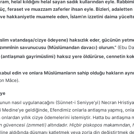
haram, helal kıldığını helal sayan sadık kullarından eyle. Rab
güç, feraset ve muazzam zaferler ihsan eyle. Bizleri, adalette
e hakkaniyetle muamele eden, İslam’ın izzetini daima yücelte
üslim vatandaşa/cizye ödeyene) haksızlık eder, gücünün yetmey
o zımmînin savunucusu (Müslümandan davacı) olurum.”
(Ebu Da
 (antlaşmalı gayrimüslimi) haksız yere öldürürse, cennetin ko
abul edin ve onlara Müslümanların sahip olduğu hakların aynı
bn Mâce).
yye
nun nasıl uygulanacağını (Sünnet-i Seniyye’yi) Necran Hristiya
ti Medine’ye geldiğinde, Efendimiz onlarla antlaşma yapmış, onlar
a onlardan yıllık cizye ödemelerini istemiştir. Hatta bu antlaşm
n güvencesi (zımmeti) altındadır. Hiçbir piskopos makamından, h
ne aldığında düşmanı katletmek veya zorla din değiştirtmek değ