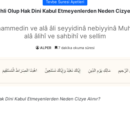
Tevbe Suresi Ayetleri
Ehli Olup Hak Dini Kabul Etmeyenlerden Neden Cizye 
hammedin ve alâ âli seyyidinâ nebiyyinâ Mu
alâ âlihî ve sahbihî ve sellim
ALPER
7 dakika okuma süresi
ak Dini Kabul Etmeyenlerden Neden Cizye Alınır?