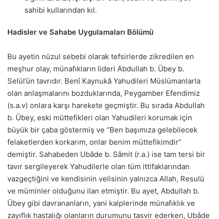
sahibi kullarından kıl.
Hadisler ve Sahabe Uygulamaları Bölümü
Bu ayetin nüzul sebebi olarak tefsirlerde zikredilen en
meşhur olay, münafıkların lideri Abdullah b. Übey b.
Selül’ün tavrıdır. Benî Kaynukâ Yahudileri Müslümanlarla
olan anlaşmalarını bozduklarında, Peygamber Efendimiz
(s.a.v) onlara karşı harekete geçmiştir. Bu sırada Abdullah
b. Übey, eski müttefikleri olan Yahudileri korumak için
büyük bir çaba göstermiş ve “Ben başımıza gelebilecek
felaketlerden korkarım, onlar benim müttefikimdir”
demiştir. Sahabeden Ubâde b. Sâmit (r.a.) ise tam tersi bir
tavır sergileyerek Yahudilerle olan tüm ittifaklarından
vazgeçtiğini ve kendisinin velisinin yalnızca Allah, Resulü
ve müminler olduğunu ilan etmiştir. Bu ayet, Abdullah b.
Übey gibi davrananların, yani kalplerinde münafıklık ve
zayıflık hastalığı olanların durumunu tasvir ederken, Ubâde