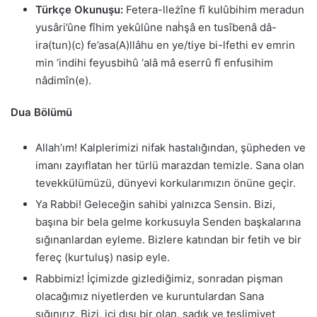
Türkçe Okunuşu:
Fetera-lleżîne fî kulûbihim meradun
yusâri’ûne fîhim yekûlûne naḣşâ en tusîbenâ dâ-
ira(tun)(c) fe’asa(A)llâhu en ye/tiye bi-lfethi ev emrin
min ‘indihi feyusbihû ‘alâ mâ eserrû fî enfusihim
nâdimîn(e).
Dua Bölümü
Allah’ım! Kalplerimizi nifak hastalığından, şüpheden ve
imanı zayıflatan her türlü marazdan temizle. Sana olan
tevekkülümüzü, dünyevi korkularımızın önüne geçir.
Ya Rabbi! Geleceğin sahibi yalnızca Sensin. Bizi,
başına bir bela gelme korkusuyla Senden başkalarına
sığınanlardan eyleme. Bizlere katından bir fetih ve bir
fereç (kurtuluş) nasip eyle.
Rabbimiz! İçimizde gizlediğimiz, sonradan pişman
olacağımız niyetlerden ve kuruntulardan Sana
sığınırız. Bizi, içi dışı bir olan, sadık ve teslimiyet