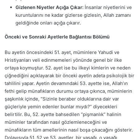
Gizlenen Niyetler Açığa Çıkar:
İnsanlar niyetlerini ve
kuruntularını ne kadar gizlerse gizlesin, Allah zamanı
geldiğinde onları açığa çıkarır.
Önceki ve Sonraki Ayetlerle Bağlantısı Bölümü
Bu ayetin öncesindeki 51. ayet, müminlere Yahudi ve
Hristiyanları veli edinmemeleri yönünde genel bir ilke
ortaya koymuştur. 52. ayet ise bu ilkeyi kimlerin ve neden
çiğnediğini açıklayarak bir önceki ayetin adeta psikolojik bir
tahlilini yapar. Ayetin devamındaki 53. ayette ise, Allah’ın
fethi gelip münafıkların durumu ortaya çıkınca, müminlerin
şaşkınlık içinde, “Sizinle beraber olduklarına dair var
güçleriyle yemin edenler bunlar mıydı?” diyecekleri
belirtilir. Bu, 52. ayette bahsedilen “pişmanlık” halinin
müminler tarafından nasıl gözlemleneceğini ve
münafıkların tüm amellerinin nasıl boşa çıkacağını gösterir.
Dolayısıyla 51, 52 ve 53. ayetler, bir yasağı, o yasağı