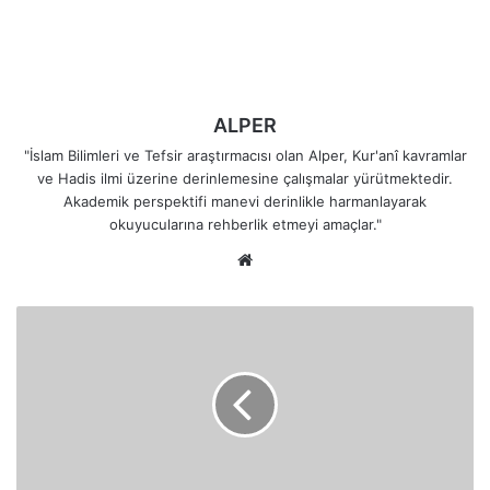
ALPER
"İslam Bilimleri ve Tefsir araştırmacısı olan Alper, Kur'anî kavramlar
ve Hadis ilmi üzerine derinlemesine çalışmalar yürütmektedir.
Akademik perspektifi manevi derinlikle harmanlayarak
okuyucularına rehberlik etmeyi amaçlar."
Web
sitesi
Yahudi
ve
Hristiyanları
Dost
(Veli)
Edinmek
Neden
Yasaklanmıştır?