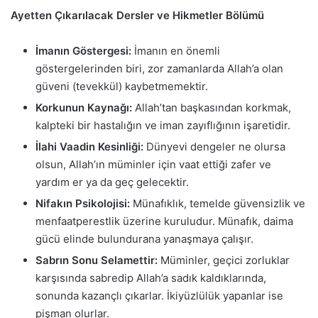
Ayetten Çıkarılacak Dersler ve Hikmetler Bölümü
İmanın Göstergesi:
İmanın en önemli
göstergelerinden biri, zor zamanlarda Allah’a olan
güveni (tevekkül) kaybetmemektir.
Korkunun Kaynağı:
Allah’tan başkasından korkmak,
kalpteki bir hastalığın ve iman zayıflığının işaretidir.
İlahi Vaadin Kesinliği:
Dünyevi dengeler ne olursa
olsun, Allah’ın müminler için vaat ettiği zafer ve
yardım er ya da geç gelecektir.
Nifakın Psikolojisi:
Münafıklık, temelde güvensizlik ve
menfaatperestlik üzerine kuruludur. Münafık, daima
gücü elinde bulundurana yanaşmaya çalışır.
Sabrın Sonu Selamettir:
Müminler, geçici zorluklar
karşısında sabredip Allah’a sadık kaldıklarında,
sonunda kazançlı çıkarlar. İkiyüzlülük yapanlar ise
pişman olurlar.