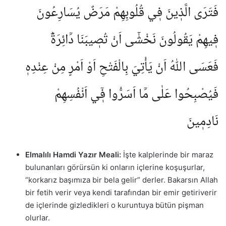
فَتَرَى الَّذٖينَ فٖي قُلُوبِهِمْ مَرَضٌ يُسَارِعُونَ
فٖيهِمْ يَقُولُونَ نَخْشٰٓى اَنْ تُصٖيبَنَا دَٓائِرَةٌؕ
فَعَسَى اللّٰهُ اَنْ يَأْتِيَ بِالْفَتْحِ اَوْ اَمْرٍ مِنْ عِنْدِهٖ
فَيُصْبِحُوا عَلٰى مَٓا اَسَرُّوا فٖٓي اَنْفُسِهِمْ
نَادِمٖينَ
Elmalılı Hamdi Yazır Meali:
İşte kalplerinde bir maraz
bulunanları görürsün ki onların içlerine koşuşurlar,
“korkarız başımıza bir bela gelir” derler. Bakarsın Allah
bir fetih verir veya kendi tarafından bir emir getiriverir
de içlerinde gizledikleri o kuruntuya bütün pişman
olurlar.