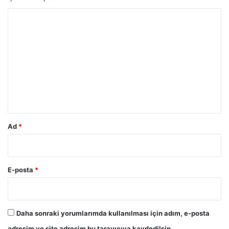
Y
o
r
u
m
*
Ad
*
E-posta
*
Daha sonraki yorumlarımda kullanılması için adım, e-posta
adresim ve site adresim bu tarayıcıya kaydedilsin.