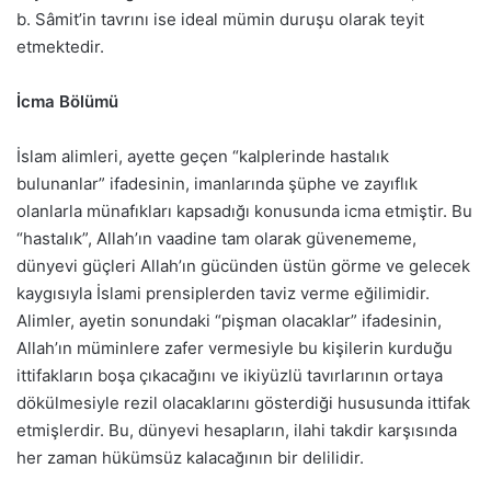
b. Sâmit’in tavrını ise ideal mümin duruşu olarak teyit
etmektedir.
İcma Bölümü
İslam alimleri, ayette geçen “kalplerinde hastalık
bulunanlar” ifadesinin, imanlarında şüphe ve zayıflık
olanlarla münafıkları kapsadığı konusunda icma etmiştir. Bu
“hastalık”, Allah’ın vaadine tam olarak güvenememe,
dünyevi güçleri Allah’ın gücünden üstün görme ve gelecek
kaygısıyla İslami prensiplerden taviz verme eğilimidir.
Alimler, ayetin sonundaki “pişman olacaklar” ifadesinin,
Allah’ın müminlere zafer vermesiyle bu kişilerin kurduğu
ittifakların boşa çıkacağını ve ikiyüzlü tavırlarının ortaya
dökülmesiyle rezil olacaklarını gösterdiği hususunda ittifak
etmişlerdir. Bu, dünyevi hesapların, ilahi takdir karşısında
her zaman hükümsüz kalacağının bir delilidir.