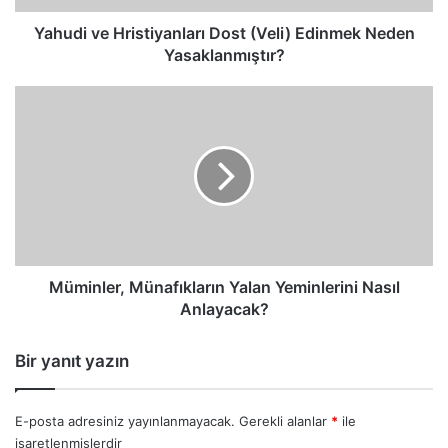
Yahudi ve Hristiyanları Dost (Veli) Edinmek Neden
Yasaklanmıştır?
Müminler,
Münafıkların
Yalan
Yeminlerini
Nasıl
Anlayacak?
Müminler, Münafıkların Yalan Yeminlerini Nasıl
Anlayacak?
Bir yanıt yazın
E-posta adresiniz yayınlanmayacak.
Gerekli alanlar
*
ile
işaretlenmişlerdir