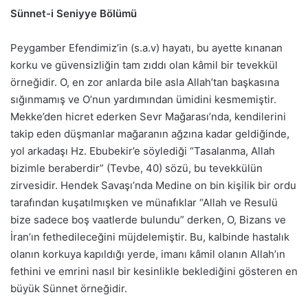
Sünnet-i Seniyye Bölümü
Peygamber Efendimiz’in (s.a.v) hayatı, bu ayette kınanan
korku ve güvensizliğin tam zıddı olan kâmil bir tevekkül
örneğidir. O, en zor anlarda bile asla Allah’tan başkasına
sığınmamış ve O’nun yardımından ümidini kesmemiştir.
Mekke’den hicret ederken Sevr Mağarası’nda, kendilerini
takip eden düşmanlar mağaranın ağzına kadar geldiğinde,
yol arkadaşı Hz. Ebubekir’e söylediği “Tasalanma, Allah
bizimle beraberdir” (Tevbe, 40) sözü, bu tevekkülün
zirvesidir. Hendek Savaşı’nda Medine on bin kişilik bir ordu
tarafından kuşatılmışken ve münafıklar “Allah ve Resulü
bize sadece boş vaatlerde bulundu” derken, O, Bizans ve
İran’ın fethedileceğini müjdelemiştir. Bu, kalbinde hastalık
olanın korkuya kapıldığı yerde, imanı kâmil olanın Allah’ın
fethini ve emrini nasıl bir kesinlikle beklediğini gösteren en
büyük Sünnet örneğidir.