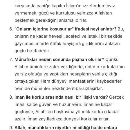
karşısında paniğe kapılıp İslam’ın izzetinden taviz
vermemek, gücü ve kurtuluşu yalnızca Allah’tan
beklemek gerektiğini anlamalıdırlar.
“Onların içlerine koşuşurlar” ifadesi neyi anlatır?
Bu,
onların ne kadar hevesli, aceleci ve istekli bir şekilde
gayrimüslimlerle ittifak arayışına girdiklerini anlatan
güçlü bir ifadedir.
Münafıklar neden sonunda pişman olurlar?
Çünkü
Allah müminlere zafer verdiğinde, onların korkularının
yersiz olduğu ve yaptıkları hesapların yanlış çıktığı
ortaya çıkar. Hem dünyevi menfaatlerini kaybederler
hem de müminler nezdinde itibarsızlaşırlar.
İman ile korku arasında nasıl bir ilişki vardır?
Gerçek
iman, kalbe güven ve huzur verir. İman ne kadar
güçlüyse, Allah’tan başkasına yönelik korku o kadar
azalır. İman zayıfladıkça dünyevi korkular artar.
Allah, münafıkların niyetlerini bildiği halde onlara