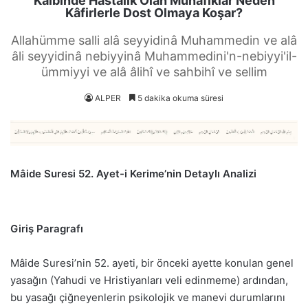
Kalbinde Hastalık Olan Münafıklar Neden
Kâfirlerle Dost Olmaya Koşar?
Allahümme salli alâ seyyidinâ Muhammedin ve alâ
âli seyyidinâ nebiyyinâ Muhammedini'n-nebiyyi'il-
ümmiyyi ve alâ âlihî ve sahbihî ve sellim
ALPER
5 dakika okuma süresi
Mâide Suresi 52. Ayet-i Kerime’nin Detaylı Analizi
Giriş Paragrafı
Mâide Suresi’nin 52. ayeti, bir önceki ayette konulan genel
yasağın (Yahudi ve Hristiyanları veli edinmeme) ardından,
bu yasağı çiğneyenlerin psikolojik ve manevi durumlarını