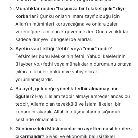
Münafıklar neden “başımıza bir felaket gelir” diye
korkarlar?
Çünkü onların imanı zayıf olduğu için
Allah’ın müminleri koruyacağına ve onlara zafer
vereceğine tam olarak güvenmezler. Gücü ve iktidarı
sadece dünyevi dengelerde ararlar.
Ayetin vaat ettiği “fetih” veya “emir” nedir?
Tefsirciler bunu Mekke’nin fethi, Yahudi kalelerinin
(Hayber vb.) fethi veya münafıkların durumunu ortaya
çıkaran ilahi bir hüküm ve vahiy olarak
yorumlamışlardır.
Bu ayet, geleceğe yönelik tedbir almamayı mı
öğütler?
Hayır. İslam tedbir almayı emreder ancak bu
tedbir, Allah’a olan tevekkülü ve İslami ilkeleri bir
kenara bırakarak, Allah’ın düşmanlarına sığınmak
şeklinde olmamalıdır.
Günümüzdeki Müslümanlar bu ayetten nasıl bir ders
çıkarmalıdır?
Siyasi ve ekonomik belirsizlikler