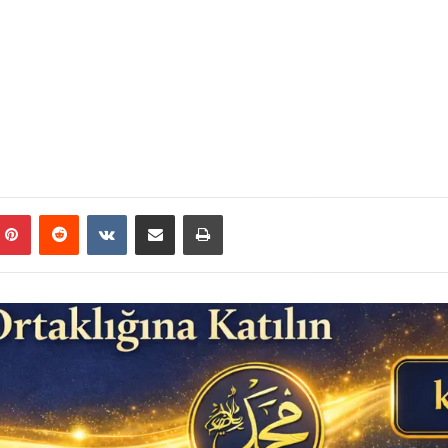
mblr
Pinterest
Reddit
VKontakte
E-Posta ile paylaş
Yazdır