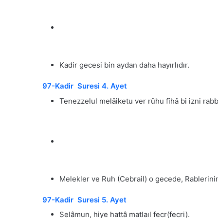
Kadir gecesi bin aydan daha hayırlıdır.
97-Kadir Suresi 4. Ayet
Tenezzelul melâiketu ver rûhu fîhâ bi izni rabb
Melekler ve Ruh (Cebrail) o gecede, Rablerinin i
97-Kadir Suresi 5. Ayet
Selâmun, hiye hattâ matlaıl fecr(fecri).