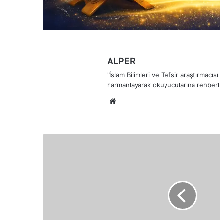
ALPER
"İslam Bilimleri ve Tefsir araştırmacı
harmanlayarak okuyucularına rehberli
Web
sitesi
Alak
Suresi