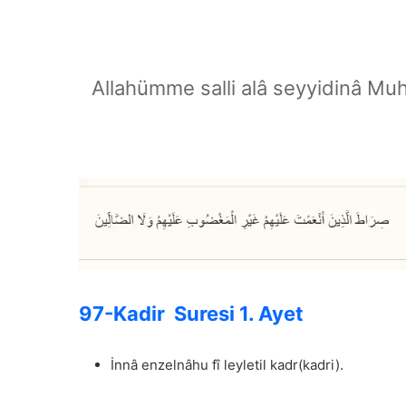
Allahümme salli alâ seyyidinâ Mu
97-Kadir Suresi 1. Ayet
İnnâ enzelnâhu fî leyletil kadr(kadri).