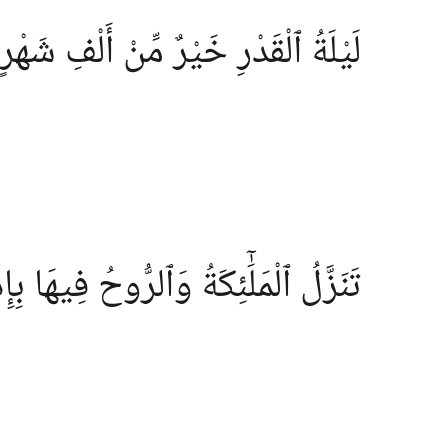
لَيْلَةُ ٱلْقَدْرِ خَيْرٌ مِّنْ أَلْفِ شَهْرٍ
تَنَزَّلُ ٱلْمَلَٰٓئِكَةُ وَٱلرُّوحُ فِيهَا بِإ