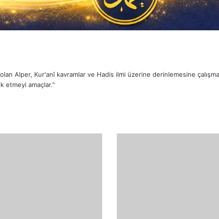
sı olan Alper, Kur'anî kavramlar ve Hadis ilmi üzerine derinlemesine çalış
k etmeyi amaçlar."
Beyyine
Suresi