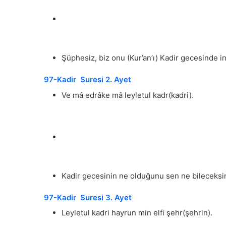
Şüphesiz, biz onu (Kur’an’ı) Kadir gecesinde in
97-Kadir Suresi 2. Ayet
Ve mâ edrâke mâ leyletul kadr(kadri).
Kadir gecesinin ne olduğunu sen ne bileceksi
97-Kadir Suresi 3. Ayet
Leyletul kadri hayrun min elfi şehr(şehrin).