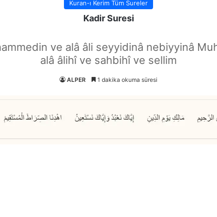
Kuran-ı Kerim Tüm Sureler
Kadir Suresi
hammedin ve alâ âli seyyidinâ nebiyyinâ Mu
alâ âlihî ve sahbihî ve sellim
ALPER
1 dakika okuma süresi