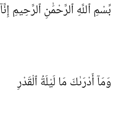
بِّسْمِ ٱللَّهِ ٱلرَّحْمَٰنِ ٱلرَّحِيمِ إِنَّآ 
وَمَآ أَدْرَىٰكَ مَا لَيْلَةُ ٱلْقَدْرِ