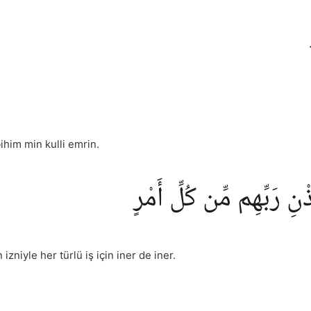
ihim min kulli emrin.
ِذْنِ رَبِّهِم مِّن كُلِّ أَمْرٍ
zniyle her türlü iş için iner de iner.