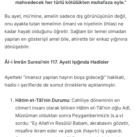
mahvedecek her türlü kötülükten muhafaza eyle.”
Bu ayet, mü’mine, amelin sadece dış görünüşünün değil,
onu ayakta tutan temelinin (iman) ve niyetinin (ihlas) ne
kadar hayati olduğunu öğretir. Sağlam bir temel olmadan
yapılan en gösterişli amel bile, ahirette bir enkaz yığınına
dönüşebilir.
Âl-i İmrân Suresi’nin 117. Ayeti Işığında Hadisler
Ayetteki “imansız yapılan hayrın boşa gideceği” hakikati,
hadis-i şeriflerde de somut örneklerle açıklanmıştır.
Hâtim et-Tâî’nin Durumu:
Cahiliye döneminin en
cömert insanı olarak bilinen Hâtim et-Tâî’nin oğlu Adî,
Müslüman olduktan sonra Peygamberimiz’e (s.a.v)
sordu: “Ey Allah’ın Resûlü! Babam, akrabasını gözetir,
misafire ikram eder ve pek çok (hayırlı) iş yapardı.