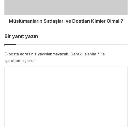
Müslümanların Sırdaşları ve Dostları Kimler Olmalı?
Bir yanıt yazın
E-posta adresiniz yayınlanmayacak.
Gerekli alanlar
*
ile
işaretlenmişlerdir
Y
o
r
u
m
*