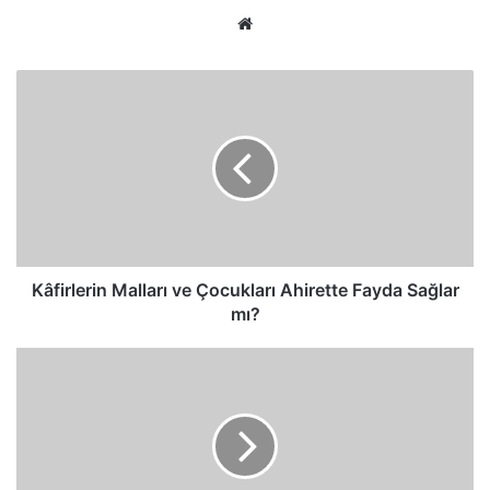
Web
sitesi
Kâfirlerin
Malları
ve
Çocukları
Ahirette
Fayda
Sağlar
mı?
Kâfirlerin Malları ve Çocukları Ahirette Fayda Sağlar
mı?
Müslümanların
Sırdaşları
ve
Dostları
Kimler
Olmalı?