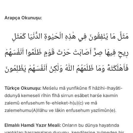
Arapça Okunuşu:
مَثَلُ مَا يُنْفِقُونَ ف۪ي هٰذِهِ الْحَيٰوةِ الدُّنْيَا كَمَثَلِ
ر۪يحٍ ف۪يهَا صِرٌّ اَصَابَتْ حَرْثَ قَوْمٍ ظَلَمُٓوا اَنْفُسَهُمْ
فَاَهْلَكَتْهُؕ وَمَا ظَلَمَهُمُ اللّٰهُ وَلٰكِنْ اَنْفُسَهُمْ يَظْلِمُونَ
Türkçe Okunuşu:
Meśelu mâ yunfikûne fî hâżihi-lhayâti-
ddunyâ kemeseli rîhin fîhâ sirrun esâbet harśe kavmin
zalemû enfusehum fe-ehleket-h(u)(c) ve mâ
zalemehumu(A)llâhu ve lâkin enfusehum yazlimûn(e).
Elmalılı Hamdi Yazır Meali:
Onların bu dünya hayatında
yaptıkları harcamaların durumu, kendilerine zulmeden bir