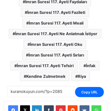
İmran Suresi 117. Ayeti Faydaları
İmran Suresi 117. Ayeti Fazileti
İmran Suresi 117. Ayeti Meali
İmran Suresi 117. Ayeti Ne Anlatmak İstiyor
İmran Suresi 117. Ayeti Oku
İmran Suresi 117. Ayeti Sırları
İmran Suresi 117. Ayeti Tefsiri
İnfak
Kendine Zulmetmek
Riya
Copy URL
LinkedIn
Tumblr
Pinterest
Reddit
VKontakte
Whats