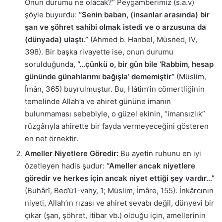
Onun durumu ne olacak?” Peygamberimiz (s.a.v)
şöyle buyurdu:
“Senin baban, (insanlar arasında) bir
şan ve şöhret sahibi olmak istedi ve o arzusuna da
(dünyada) ulaştı.”
(Ahmed b. Hanbel, Müsned, IV,
398). Bir başka rivayette ise, onun durumu
sorulduğunda,
“…çünkü o, bir gün bile ‘Rabbim, hesap
gününde günahlarımı bağışla’ dememiştir”
(Müslim,
Îmân, 365) buyrulmuştur. Bu, Hâtim’in cömertliğinin
temelinde Allah’a ve ahiret gününe imanın
bulunmaması sebebiyle, o güzel ekinin, “imansızlık”
rüzgârıyla ahirette bir fayda vermeyeceğini gösteren
en net örnektir.
Ameller Niyetlere Göredir:
Bu ayetin ruhunu en iyi
özetleyen hadis şudur:
“Ameller ancak niyetlere
göredir ve herkes için ancak niyet ettiği şey vardır…”
(Buhârî, Bed’ü’l-vahy, 1; Müslim, İmâre, 155). İnkârcının
niyeti, Allah’ın rızası ve ahiret sevabı değil, dünyevi bir
çıkar (şan, şöhret, itibar vb.) olduğu için, amellerinin