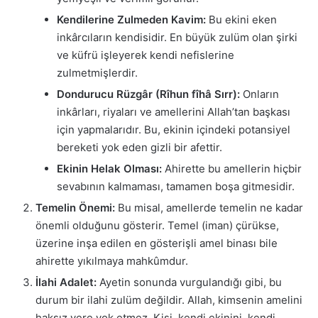
Kendilerine Zulmeden Kavim:
Bu ekini eken
inkârcıların kendisidir. En büyük zulüm olan şirki
ve küfrü işleyerek kendi nefislerine
zulmetmişlerdir.
Dondurucu Rüzgâr (Rîhun fîhâ Sırr):
Onların
inkârları, riyaları ve amellerini Allah’tan başkası
için yapmalarıdır. Bu, ekinin içindeki potansiyel
bereketi yok eden gizli bir afettir.
Ekinin Helak Olması:
Ahirette bu amellerin hiçbir
sevabının kalmaması, tamamen boşa gitmesidir.
Temelin Önemi:
Bu misal, amellerde temelin ne kadar
önemli olduğunu gösterir. Temel (iman) çürükse,
üzerine inşa edilen en gösterişli amel binası bile
ahirette yıkılmaya mahkûmdur.
İlahi Adalet:
Ayetin sonunda vurgulandığı gibi, bu
durum bir ilahi zulüm değildir. Allah, kimsenin amelini
haksız yere yok etmez. Kişi, kendi ekinini, kendi