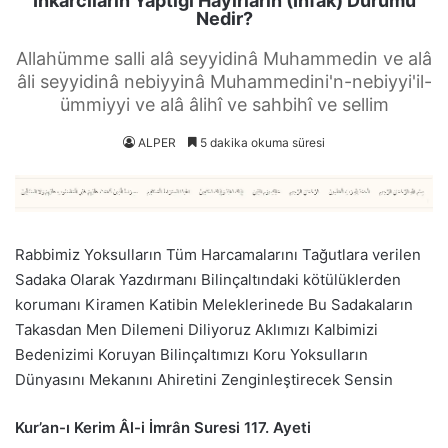
İnkarcıların Yaptığı Hayırların (İnfak) Durumu
Nedir?
Allahümme salli alâ seyyidinâ Muhammedin ve alâ
âli seyyidinâ nebiyyinâ Muhammedini'n-nebiyyi'il-
ümmiyyi ve alâ âlihî ve sahbihî ve sellim
ALPER
5 dakika okuma süresi
Rabbimiz Yoksulların Tüm Harcamalarını Tağutlara verilen
Sadaka Olarak Yazdırmanı Bilinçaltındaki kötülüklerden
korumanı Kiramen Katibin Meleklerinede Bu Sadakaların
Takasdan Men Dilemeni Diliyoruz Aklımızı Kalbimizi
Bedenizimi Koruyan Bilinçaltımızı Koru Yoksulların
Dünyasını Mekanını Ahiretini Zenginleştirecek Sensin
Kur’an-ı Kerim Âl-i İmrân Suresi 117. Ayeti