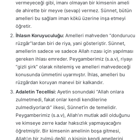
vermeyeceği gibi, imanı olmayan bir kimsenin ameli
de ahirette bir meyve (sevap) vermez. Sünnet, bütün
amelleri bu sağlam iman kökü üzerine inşa etmeyi
öğretir.
İhlasın Koruyuculuğu:
Amelleri mahveden “dondurucu
rüzgâr”lardan biri de riya, yani gösteriştir. Sünnet,
amellerin sadece ve sadece Allah rızası için yapılması
gereken ihlası emreder. Peygamberimiz (s.a.v), riyayı
“gizli şirk” olarak nitelemiş ve amelleri mahvedeceği
konusunda ümmetini uyarmıştır. İhlas, amelleri bu
rüzgârdan koruyan manevi bir kalkandır.
Adaletin Tecellisi:
Ayetin sonundaki “Allah onlara
zulmetmedi, fakat onlar kendi kendilerine
zulmediyorlardı” ilkesi, Sünnet’in de temelidir.
Peygamberimiz (s.a.v), Allah’ın mutlak adil olduğunu
ve kimseye zerre kadar haksızlık yapmayacağını
öğretmiştir. Bir kimsenin amelinin boşa gitmesi,
Allah’ın bir zulmü değil, o kişinin kendi amellerini