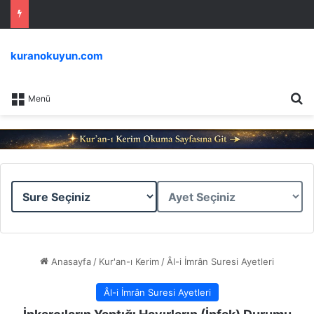
kuranokuyun.com
Ar
Menü
Sure
Ayet
Seçiniz
Seçiniz
Anasayfa
/
Kur'an-ı Kerim
/
Âl-i İmrân Suresi Ayetleri
Âl-i İmrân Suresi Ayetleri