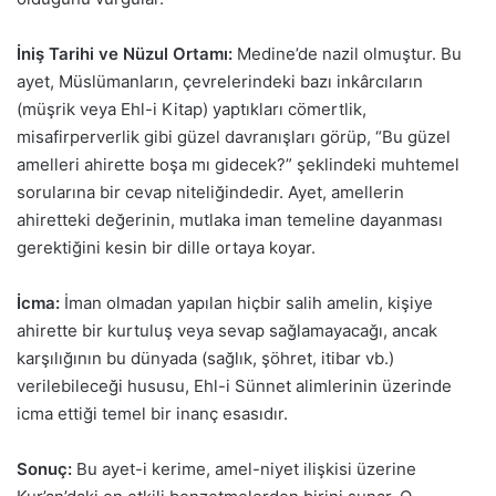
İniş Tarihi ve Nüzul Ortamı:
Medine’de nazil olmuştur. Bu
ayet, Müslümanların, çevrelerindeki bazı inkârcıların
(müşrik veya Ehl-i Kitap) yaptıkları cömertlik,
misafirperverlik gibi güzel davranışları görüp, “Bu güzel
amelleri ahirette boşa mı gidecek?” şeklindeki muhtemel
sorularına bir cevap niteliğindedir. Ayet, amellerin
ahiretteki değerinin, mutlaka iman temeline dayanması
gerektiğini kesin bir dille ortaya koyar.
İcma:
İman olmadan yapılan hiçbir salih amelin, kişiye
ahirette bir kurtuluş veya sevap sağlamayacağı, ancak
karşılığının bu dünyada (sağlık, şöhret, itibar vb.)
verilebileceği hususu, Ehl-i Sünnet alimlerinin üzerinde
icma ettiği temel bir inanç esasıdır.
Sonuç:
Bu ayet-i kerime, amel-niyet ilişkisi üzerine