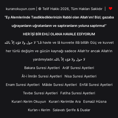
kuranokuyun.com | © Telif Hakkı 2026, Tüm Hakları Saklıdır |
“Ey Alemlerinde Tasdiklediklerinizin Rabbi olan Allah’ım! Bizi; gazaba
uğrayanların uğratanların ve saptıranların yoluna saptırma!”
HER İŞİ BİR EHLİ OLANA HAVALE EDİYORUM
لا حول ولا قوّة إلاّ بالله “Lâ havle ve lâ kuvvete illâ billâh Güç ve kuvvet
her türlü değişim ve gücün kaynağı sadece Allah'tır ancak Allah’ın
yardımıyladır.لا حول ولا قوّة إلاّ بالله
Bakara Suresi Ayetleri
Arâf Suresi Ayetleri
Âl-i İmrân Suresi Ayetleri
Nisa Suresi Ayetleri
Enam Suresi Ayetleri
Mâide Suresi Ayetleri
Enfâl Suresi Ayetleri
Tevbe Suresi Ayetleri
Fatiha Suresi Ayetleri
Kuran’ı Kerim Okuyun
Kuran’ı Kerim’de Ara
Esmaül Hüsna
Kur’an-ı Kerim
Salavatı Şerife & Dualar