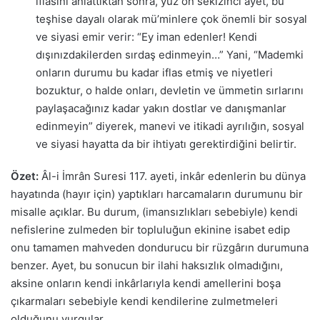
iflasını anlattıktan sonra, yüz on sekizinci ayet, bu
teşhise dayalı olarak mü’minlere çok önemli bir sosyal
ve siyasi emir verir: “Ey iman edenler! Kendi
dışınızdakilerden sırdaş edinmeyin…” Yani, “Mademki
onların durumu bu kadar iflas etmiş ve niyetleri
bozuktur, o halde onları, devletin ve ümmetin sırlarını
paylaşacağınız kadar yakın dostlar ve danışmanlar
edinmeyin” diyerek, manevi ve itikadi ayrılığın, sosyal
ve siyasi hayatta da bir ihtiyatı gerektirdiğini belirtir.
Özet:
Âl-i İmrân Suresi 117. ayeti, inkâr edenlerin bu dünya
hayatında (hayır için) yaptıkları harcamaların durumunu bir
misalle açıklar. Bu durum, (imansızlıkları sebebiyle) kendi
nefislerine zulmeden bir topluluğun ekinine isabet edip
onu tamamen mahveden dondurucu bir rüzgârın durumuna
benzer. Ayet, bu sonucun bir ilahi haksızlık olmadığını,
aksine onların kendi inkârlarıyla kendi amellerini boşa
çıkarmaları sebebiyle kendi kendilerine zulmetmeleri
olduğunu vurgular.