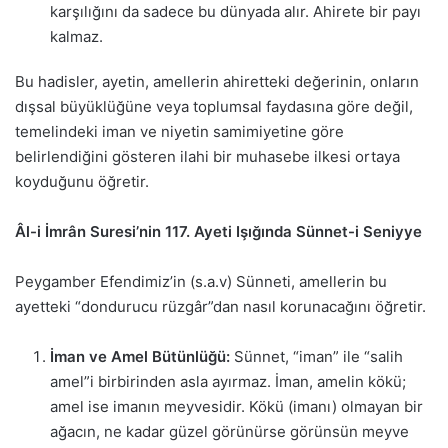
karşılığını da sadece bu dünyada alır. Ahirete bir payı
kalmaz.
Bu hadisler, ayetin, amellerin ahiretteki değerinin, onların
dışsal büyüklüğüne veya toplumsal faydasına göre değil,
temelindeki iman ve niyetin samimiyetine göre
belirlendiğini gösteren ilahi bir muhasebe ilkesi ortaya
koyduğunu öğretir.
Âl-i İmrân Suresi’nin 117. Ayeti Işığında Sünnet-i Seniyye
Peygamber Efendimiz’in (s.a.v) Sünneti, amellerin bu
ayetteki “dondurucu rüzgâr”dan nasıl korunacağını öğretir.
İman ve Amel Bütünlüğü:
Sünnet, “iman” ile “salih
amel”i birbirinden asla ayırmaz. İman, amelin kökü;
amel ise imanın meyvesidir. Kökü (imanı) olmayan bir
ağacın, ne kadar güzel görünürse görünsün meyve