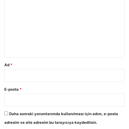
Y
o
r
u
m
*
Ad
*
E-posta
*
Daha sonraki yorumlarımda kullanılması için adım, e-posta
adresim ve site adresim bu tarayıcıya kaydedilsin.