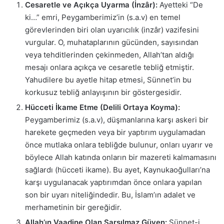
Cesaretle ve Açıkça Uyarma (İnzâr):
Ayetteki “De
ki…” emri, Peygamberimiz’in (s.a.v) en temel
görevlerinden biri olan uyarıcılık (inzâr) vazifesini
vurgular. O, muhataplarının gücünden, sayısından
veya tehditlerinden çekinmeden, Allah’tan aldığı
mesajı onlara açıkça ve cesaretle tebliğ etmiştir.
Yahudilere bu ayetle hitap etmesi, Sünnet’in bu
korkusuz tebliğ anlayışının bir göstergesidir.
Hücceti İkame Etme (Delili Ortaya Koyma):
Peygamberimiz (s.a.v), düşmanlarına karşı askeri bir
harekete geçmeden veya bir yaptırım uygulamadan
önce mutlaka onlara tebliğde bulunur, onları uyarır ve
böylece Allah katında onların bir mazereti kalmamasını
sağlardı (hücceti ikame). Bu ayet, Kaynukaoğulları’na
karşı uygulanacak yaptırımdan önce onlara yapılan
son bir uyarı niteliğindedir. Bu, İslam’ın adalet ve
merhametinin bir gereğidir.
Allah’ın Vaadine Olan Sarsılmaz Güven:
Sünnet-i