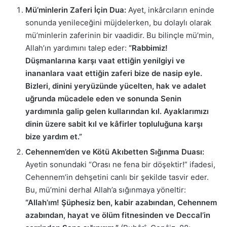
Mü’minlerin Zaferi İçin Dua:
Ayet, inkârcıların eninde
sonunda yenileceğini müjdelerken, bu dolaylı olarak
mü’minlerin zaferinin bir vaadidir. Bu bilinçle mü’min,
Allah’ın yardımını talep eder:
“Rabbimiz!
Düşmanlarına karşı vaat ettiğin yenilgiyi ve
inananlara vaat ettiğin zaferi bize de nasip eyle.
Bizleri, dinini yeryüzünde yücelten, hak ve adalet
uğrunda mücadele eden ve sonunda Senin
yardımınla galip gelen kullarından kıl. Ayaklarımızı
dinin üzere sabit kıl ve kâfirler topluluğuna karşı
bize yardım et.”
Cehennem’den ve Kötü Akıbetten Sığınma Duası:
Ayetin sonundaki “Orası ne fena bir döşektir!” ifadesi,
Cehennem’in dehşetini canlı bir şekilde tasvir eder.
Bu, mü’mini derhal Allah’a sığınmaya yöneltir:
“Allah’ım! Şüphesiz ben, kabir azabından, Cehennem
azabından, hayat ve ölüm fitnesinden ve Deccal’in