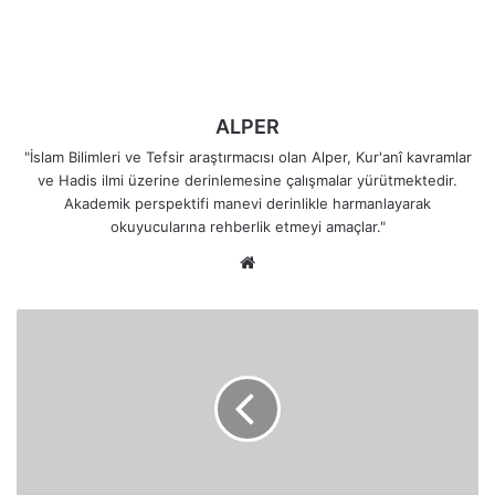
ALPER
"İslam Bilimleri ve Tefsir araştırmacısı olan Alper, Kur'anî kavramlar
ve Hadis ilmi üzerine derinlemesine çalışmalar yürütmektedir.
Akademik perspektifi manevi derinlikle harmanlayarak
okuyucularına rehberlik etmeyi amaçlar."
Web
sitesi
Onların
Durumu,
Firavun
Hanedanının
Durumuna
Benzer