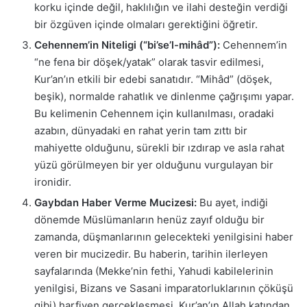
korku içinde değil, haklılığın ve ilahi desteğin verdiği
bir özgüven içinde olmaları gerektiğini öğretir.
Cehennem’in Niteligi (“bi’se’l-mihâd”):
Cehennem’in
“ne fena bir döşek/yatak” olarak tasvir edilmesi,
Kur’an’ın etkili bir edebi sanatıdır. “Mihâd” (döşek,
beşik), normalde rahatlık ve dinlenme çağrışımı yapar.
Bu kelimenin Cehennem için kullanılması, oradaki
azabın, dünyadaki en rahat yerin tam zıttı bir
mahiyette olduğunu, sürekli bir ızdırap ve asla rahat
yüzü görülmeyen bir yer olduğunu vurgulayan bir
ironidir.
Gaybdan Haber Verme Mucizesi:
Bu ayet, indiği
dönemde Müslümanların henüz zayıf olduğu bir
zamanda, düşmanlarının gelecekteki yenilgisini haber
veren bir mucizedir. Bu haberin, tarihin ilerleyen
sayfalarında (Mekke’nin fethi, Yahudi kabilelerinin
yenilgisi, Bizans ve Sasani imparatorluklarının çöküşü
gibi) harfiyen gerçekleşmesi, Kur’an’ın Allah katından