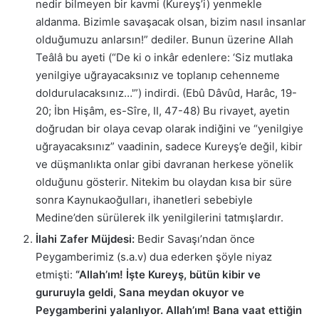
nedir bilmeyen bir kavmi (Kureyş’i) yenmekle
aldanma. Bizimle savaşacak olsan, bizim nasıl insanlar
olduğumuzu anlarsın!” dediler. Bunun üzerine Allah
Teâlâ bu ayeti (“De ki o inkâr edenlere: ‘Siz mutlaka
yenilgiye uğrayacaksınız ve toplanıp cehenneme
doldurulacaksınız…'”) indirdi. (Ebû Dâvûd, Harâc, 19-
20; İbn Hişâm, es-Sîre, II, 47-48) Bu rivayet, ayetin
doğrudan bir olaya cevap olarak indiğini ve “yenilgiye
uğrayacaksınız” vaadinin, sadece Kureyş’e değil, kibir
ve düşmanlıkta onlar gibi davranan herkese yönelik
olduğunu gösterir. Nitekim bu olaydan kısa bir süre
sonra Kaynukaoğulları, ihanetleri sebebiyle
Medine’den sürülerek ilk yenilgilerini tatmışlardır.
İlahi Zafer Müjdesi:
Bedir Savaşı’ndan önce
Peygamberimiz (s.a.v) dua ederken şöyle niyaz
etmişti:
“Allah’ım! İşte Kureyş, bütün kibir ve
gururuyla geldi, Sana meydan okuyor ve
Peygamberini yalanlıyor. Allah’ım! Bana vaat ettiğin