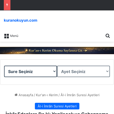
kuranokuyun.com
Ar
Menü
Sure
Ayet
Seçiniz
Seçiniz
Anasayfa
/
Kur'an-ı Kerim
/
Âl-i İmrân Suresi Ayetleri
Âl-i İmrân Suresi Ayetleri