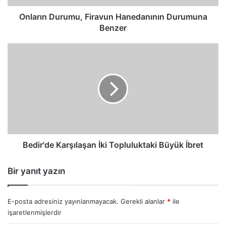
Onların Durumu, Firavun Hanedanının Durumuna
Benzer
Bedir'de
Karşılaşan
İki
Topluluktaki
Büyük
İbret
Bedir'de Karşılaşan İki Topluluktaki Büyük İbret
Bir yanıt yazın
E-posta adresiniz yayınlanmayacak.
Gerekli alanlar
*
ile
işaretlenmişlerdir