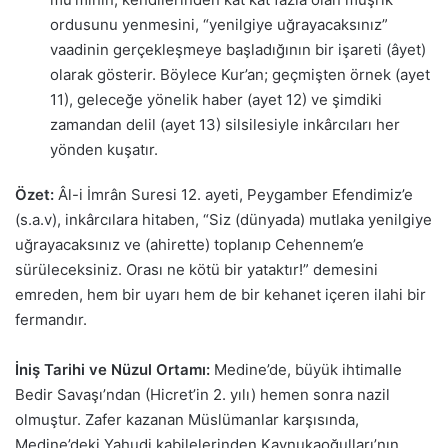
ordusunu yenmesini, “yenilgiye uğrayacaksınız”
vaadinin gerçekleşmeye başladığının bir işareti (âyet)
olarak gösterir. Böylece Kur’an; geçmişten örnek (ayet
11), geleceğe yönelik haber (ayet 12) ve şimdiki
zamandan delil (ayet 13) silsilesiyle inkârcıları her
yönden kuşatır.
Özet:
Âl-i İmrân Suresi 12. ayeti, Peygamber Efendimiz’e
(s.a.v), inkârcılara hitaben, “Siz (dünyada) mutlaka yenilgiye
uğrayacaksınız ve (ahirette) toplanıp Cehennem’e
sürüleceksiniz. Orası ne kötü bir yataktır!” demesini
emreden, hem bir uyarı hem de bir kehanet içeren ilahi bir
fermandır.
İniş Tarihi ve Nüzul Ortamı:
Medine’de, büyük ihtimalle
Bedir Savaşı’ndan (Hicret’in 2. yılı) hemen sonra nazil
olmuştur. Zafer kazanan Müslümanlar karşısında,
Medine’deki Yahudi kabilelerinden Kaynukaoğulları’nın