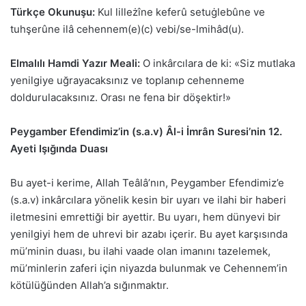
Türkçe Okunuşu:
Kul lilleżîne keferû setuġlebûne ve
tuhşerûne ilâ cehennem(e)(c) vebi/se-lmihâd(u).
Elmalılı Hamdi Yazır Meali:
O inkârcılara de ki: «Siz mutlaka
yenilgiye uğrayacaksınız ve toplanıp cehenneme
doldurulacaksınız. Orası ne fena bir döşektir!»
Peygamber Efendimiz’in (s.a.v) Âl-i İmrân Suresi’nin 12.
Ayeti Işığında Duası
Bu ayet-i kerime, Allah Teâlâ’nın, Peygamber Efendimiz’e
(s.a.v) inkârcılara yönelik kesin bir uyarı ve ilahi bir haberi
iletmesini emrettiği bir ayettir. Bu uyarı, hem dünyevi bir
yenilgiyi hem de uhrevi bir azabı içerir. Bu ayet karşısında
mü’minin duası, bu ilahi vaade olan imanını tazelemek,
mü’minlerin zaferi için niyazda bulunmak ve Cehennem’in
kötülüğünden Allah’a sığınmaktır.