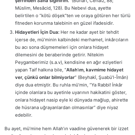
şerrinden Sana sığınırım.”
(Buhârî, Cenâiz, 88;
Müslim, Mesâcid, 128). Bu Nebevi dua, ayette
belirtilen o “kötü döşek”ten ve oraya götüren her türlü
fitneden korunma talebinin en güzel ifadesidir.
Hidayetleri İçin Dua:
Her ne kadar ayet bir tehdit
içerse de, mü’minin kalbindeki merhamet, inkârcıların
bu acı sona düşmemeleri için onlara hidayet
dilemesini de beraberinde getirir. Nitekim
Peygamberimiz (s.a.v), kendisine en ağır eziyetleri
yapan Taif halkına bile, “
Allah’ım, kavmime hidayet
ver, çünkü onlar bilmiyorlar
” (Beyhakî, Şuabü’l-Îmân)
diye dua etmiştir. Bu ruhla mü’min, “Ya Rabbi! İnkâr
içinde olanlara bu ayetinle uyarının hakikatini göster,
onlara hidayet nasip eyle ki dünyada mağlup, ahirette
de hüsrana uğrayanlardan olmasınlar” diye niyaz
edebilir.
Bu ayet, mü’mine hem Allah’ın vaadine güvenerek bir izzet