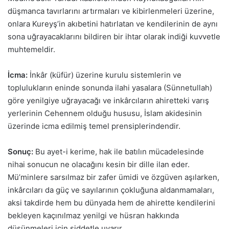
düşmanca tavırlarını artırmaları ve kibirlenmeleri üzerine,
onlara Kureyş’in akıbetini hatırlatan ve kendilerinin de aynı
sona uğrayacaklarını bildiren bir ihtar olarak indiği kuvvetle
muhtemeldir.
İcma:
İnkâr (küfür) üzerine kurulu sistemlerin ve
toplulukların eninde sonunda ilahi yasalara (Sünnetullah)
göre yenilgiye uğrayacağı ve inkârcıların ahiretteki varış
yerlerinin Cehennem olduğu hususu, İslam akidesinin
üzerinde icma edilmiş temel prensiplerindendir.
Sonuç:
Bu ayet-i kerime, hak ile batılın mücadelesinde
nihai sonucun ne olacağını kesin bir dille ilan eder.
Mü’minlere sarsılmaz bir zafer ümidi ve özgüven aşılarken,
inkârcıları da güç ve sayılarının çokluğuna aldanmamaları,
aksi takdirde hem bu dünyada hem de ahirette kendilerini
bekleyen kaçınılmaz yenilgi ve hüsran hakkında
düşünmeleri için şiddetle uyarır.