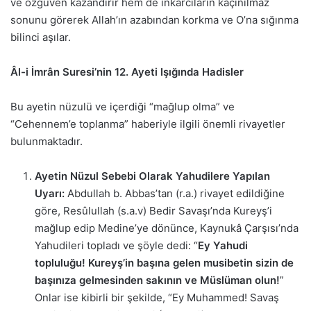
ve özgüven kazandırır hem de inkârcıların kaçınılmaz
sonunu görerek Allah’ın azabından korkma ve O’na sığınma
bilinci aşılar.
Âl-i İmrân Suresi’nin 12. Ayeti Işığında Hadisler
Bu ayetin nüzulü ve içerdiği “mağlup olma” ve
“Cehennem’e toplanma” haberiyle ilgili önemli rivayetler
bulunmaktadır.
Ayetin Nüzul Sebebi Olarak Yahudilere Yapılan
Uyarı:
Abdullah b. Abbas’tan (r.a.) rivayet edildiğine
göre, Resûlullah (s.a.v) Bedir Savaşı’nda Kureyş’i
mağlup edip Medine’ye dönünce, Kaynukâ Çarşısı’nda
Yahudileri topladı ve şöyle dedi: “
Ey Yahudi
topluluğu! Kureyş’in başına gelen musibetin sizin de
başınıza gelmesinden sakının ve Müslüman olun!
”
Onlar ise kibirli bir şekilde, “Ey Muhammed! Savaş