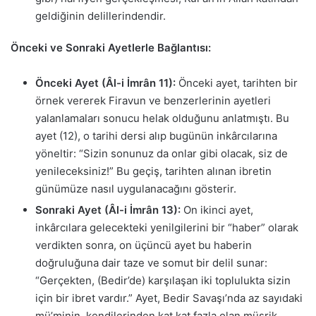
geldiğinin delillerindendir.
Önceki ve Sonraki Ayetlerle Bağlantısı:
Önceki Ayet (Âl-i İmrân 11):
Önceki ayet, tarihten bir
örnek vererek Firavun ve benzerlerinin ayetleri
yalanlamaları sonucu helak olduğunu anlatmıştı. Bu
ayet (12), o tarihi dersi alıp bugünün inkârcılarına
yöneltir: “Sizin sonunuz da onlar gibi olacak, siz de
yenileceksiniz!” Bu geçiş, tarihten alınan ibretin
günümüze nasıl uygulanacağını gösterir.
Sonraki Ayet (Âl-i İmrân 13):
On ikinci ayet,
inkârcılara gelecekteki yenilgilerini bir “haber” olarak
verdikten sonra, on üçüncü ayet bu haberin
doğruluğuna dair taze ve somut bir delil sunar:
“Gerçekten, (Bedir’de) karşılaşan iki toplulukta sizin
için bir ibret vardır.” Ayet, Bedir Savaşı’nda az sayıdaki
mü’minin, kendilerinden kat kat fazla olan müşrik