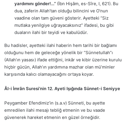
yardımını gönder!…”
(İbn Hişâm, es-Sîre, I, 621). Bu
dua, zaferin Allah’tan olduğu bilincini ve O’nun
vaadine olan tam güveni gösterir. Ayetteki “Siz
mutlaka yenilgiye uğrayacaksınız” ifadesi, bu gibi
duaların ilahi bir teyidi ve kabulüdür.
Bu hadisler, ayetteki ilahi haberin hem tarihi bir bağlamı
olduğunu hem de geleceğe yönelik bir “Sünnetullah”ı
(Allah’ın yasası) ifade ettiğini, inkâr ve kibir üzerine kurulu
hiçbir gücün, Allah’ın yardımına mazhar olan mü’minler
karşısında kalıcı olamayacağını ortaya koyar.
Âl-i İmrân Suresi’nin 12. Ayeti Işığında Sünnet-i Seniyye
Peygamber Efendimiz’in (s.a.v) Sünneti, bu ayette
emredilen ilahi mesajı tebliğ etmenin ve bu vaade
güvenerek hareket etmenin en güzel örneğidir.