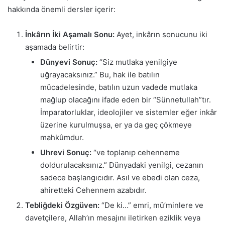
hakkında önemli dersler içerir:
İnkârın İki Aşamalı Sonu:
Ayet, inkârın sonucunu iki
aşamada belirtir:
Dünyevi Sonuç:
“Siz mutlaka yenilgiye
uğrayacaksınız.” Bu, hak ile batılın
mücadelesinde, batılın uzun vadede mutlaka
mağlup olacağını ifade eden bir “Sünnetullah”tır.
İmparatorluklar, ideolojiler ve sistemler eğer inkâr
üzerine kurulmuşsa, er ya da geç çökmeye
mahkûmdur.
Uhrevi Sonuç:
“ve toplanıp cehenneme
doldurulacaksınız.” Dünyadaki yenilgi, cezanın
sadece başlangıcıdır. Asıl ve ebedi olan ceza,
ahiretteki Cehennem azabıdır.
Tebliğdeki Özgüven:
“De ki…” emri, mü’minlere ve
davetçilere, Allah’ın mesajını iletirken eziklik veya