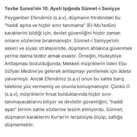
Tevbe Suresi’nin 10. Ayeti Işığında Sünnet-i Seniyye
Peygamber Efendimiz (s.a.v), düşmanın fıtratındaki bu
“haddi aşma ve hiçbir sınır tanımama” (El-Mu’tedûn)
karakterini bildiği için, devlet güvenliğini hiçbir zaman
onların sözlerine bırakmamıştır. Sünnet-i Seniyye’nin
askeri ve siyasi stratejisinde, düşmanın ahlakına güvenmek
yerine daima tedbir almak esastır. Örneğin, Hudeybiye
Antlaşması bozulduğunda, Mekkeli müşriklerin lideri Ebu
Süfyan Medine’ye gelerek antlaşmayı yenilemek için âdeta
yalvarmıştı. Ancak Efendimiz (s.a.v) onun bu sahte barış
talebine yüz vermemiş ve onunla konuşmamıştır. Çünkü O
(s.a.v), müşriklerin fırsat bulduklarında hiçbir sınır
tanımayacaklarını biliyor ve devletin güvenliğini, “haddi
aşan” birinin sahte sözlerine teslim etmiyordu. Sünnet;
düşmanın karakterini Kur’an’ın terazisiyle ölçüp, saflığa
düşmemektir.