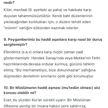
nedir?
Kibir, menfaat (9. ayetteki az paha) ve hakikate karşı
duyulan tahammülsüzlüktür. Kendi batıl düzenlerinin
yıkılacağından korktukları için, o düzeni tehdit eden
“mümin” varlığını kökünden kazımak isterler.
9. Peygamberimiz bu haddi aşanlara karşı nasıl bir duruş
sergilemiştir?
Efendimiz (s.a.v) onlara karşı hiçbir zaman zaaf
göstermemiştir. Hendek Savaşı’nda veya Mekke’nin Fethi
hazırlıklarında devasa ordular kurmuş, gücünü tahkim
etmiş; “Biz merhametliyiz, bize dokunmazlar” saflığına
düşmeden devletinin sınırlarını çelik gibi korumuştur.
10. Bir Müslümanın haddi aşması (mu’tedûn olması) söz
konusu olabilir mi?
Evet, bu yüzden Kur’an sürekli uyarır. Bir Müslüman
öfkesine yenilip bir insana haksız yere saldırırsa,