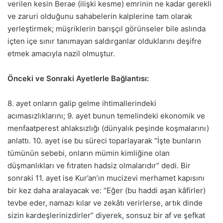
verilen kesin Berae (ilişki kesme) emrinin ne kadar gerekli
ve zaruri olduğunu sahabelerin kalplerine tam olarak
yerleştirmek; müşriklerin barışçıl görünseler bile aslında
içten içe sınır tanımayan saldırganlar olduklarını deşifre
etmek amacıyla nazil olmuştur.
Önceki ve Sonraki Ayetlerle Bağlantısı:
8. ayet onların galip gelme ihtimallerindeki
acımasızlıklarını; 9. ayet bunun temelindeki ekonomik ve
menfaatperest ahlaksızlığı (dünyalık peşinde koşmalarını)
anlattı. 10. ayet ise bu süreci toparlayarak “İşte bunların
tümünün sebebi, onların mümin kimliğine olan
düşmanlıkları ve fıtraten hadsiz olmalarıdır” dedi. Bir
sonraki 11. ayet ise Kur’an’ın mucizevi merhamet kapısını
bir kez daha aralayacak ve: “Eğer (bu haddi aşan kâfirler)
tevbe eder, namazı kılar ve zekâtı verirlerse, artık dinde
sizin kardeşlerinizdirler” diyerek, sonsuz bir af ve şefkat