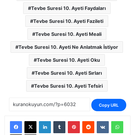
Tevbe Suresi 10. Ayeti Faydaları
Tevbe Suresi 10. Ayeti Fazileti
Tevbe Suresi 10. Ayeti Meali
Tevbe Suresi 10. Ayeti Ne Anlatmak İstiyor
Tevbe Suresi 10. Ayeti Oku
Tevbe Suresi 10. Ayeti Sırları
Tevbe Suresi 10. Ayeti Tefsiri
Copy URL
LinkedIn
Tumblr
Pinterest
Reddit
VKontakte
Whats
E-Posta ile paylaş
Yazdır