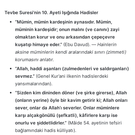
Tevbe Suresi’nin 10. Ayeti Işığında Hadisler
“Mümin, mümin kardeşinin aynasıdır. Mümin,
müminin kardeşidir; onun malını (ve canını) zayi
olmaktan korur ve onu arkasından çepeçevre
kuşatıp himaye eder.”
(Ebu Davud). —
Hainlerin
aksine müminlerin kendi aralarındaki sınırı (zimmeti)
korumasını anlatır.
“Allah, haddi aşanları (zulmedenleri ve saldırganları)
sevmez.”
(Genel Kur’ani ilkenin hadislerdeki
yansımalarından).
“Sizden kim dininden döner (ve şirke girerse), Allah
(onların yerine) öyle bir kavim getirir ki; Allah onları
sever, onlar da Allah’ı severler. Onlar müminlere
karşı alçakgönüllü (şefkatli), kâfirlere karşı ise
onurlu ve şiddetlidirler.”
(Mâide 54. ayetinin tefsiri
bağlamındaki hadis külliyatı).