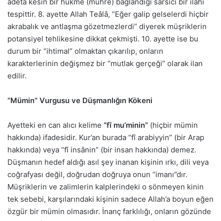
adeta kesin bir hükme (mühre) bağlandığı sarsıcı bir ilahi
tespittir. 8. ayette Allah Teâlâ, “Eğer galip gelselerdi hiçbir
akrabalık ve antlaşma gözetmezlerdi” diyerek müşriklerin
potansiyel tehlikesine dikkat çekmişti. 10. ayette ise bu
durum bir “ihtimal” olmaktan çıkarılıp, onların
karakterlerinin değişmez bir “mutlak gerçeği” olarak ilan
edilir.
“Mümin” Vurgusu ve Düşmanlığın Kökeni
Ayetteki en can alıcı kelime
“fî mu’minin”
(hiçbir mümin
hakkında) ifadesidir. Kur’an burada “fî arabiyyin” (bir Arap
hakkında) veya “fî insânin” (bir insan hakkında) demez.
Düşmanın hedef aldığı asıl şey inanan kişinin ırkı, dili veya
coğrafyası değil, doğrudan doğruya onun “imanı”dır.
Müşriklerin ve zalimlerin kalplerindeki o sönmeyen kinin
tek sebebi, karşılarındaki kişinin sadece Allah’a boyun eğen
özgür bir mümin olmasıdır. İnanç farklılığı, onların gözünde