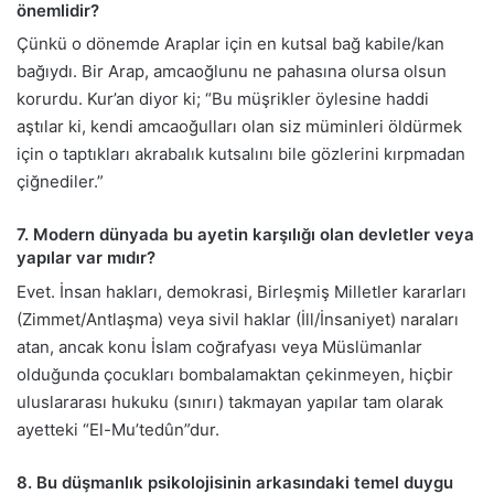
önemlidir?
Çünkü o dönemde Araplar için en kutsal bağ kabile/kan
bağıydı. Bir Arap, amcaoğlunu ne pahasına olursa olsun
korurdu. Kur’an diyor ki; “Bu müşrikler öylesine haddi
aştılar ki, kendi amcaoğulları olan siz müminleri öldürmek
için o taptıkları akrabalık kutsalını bile gözlerini kırpmadan
çiğnediler.”
7. Modern dünyada bu ayetin karşılığı olan devletler veya
yapılar var mıdır?
Evet. İnsan hakları, demokrasi, Birleşmiş Milletler kararları
(Zimmet/Antlaşma) veya sivil haklar (İll/İnsaniyet) naraları
atan, ancak konu İslam coğrafyası veya Müslümanlar
olduğunda çocukları bombalamaktan çekinmeyen, hiçbir
uluslararası hukuku (sınırı) takmayan yapılar tam olarak
ayetteki “El-Mu’tedûn”dur.
8. Bu düşmanlık psikolojisinin arkasındaki temel duygu