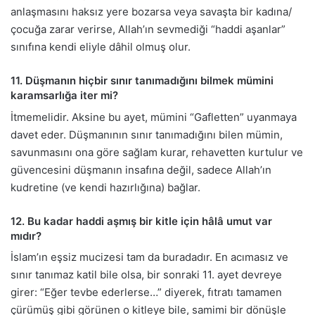
anlaşmasını haksız yere bozarsa veya savaşta bir kadına/
çocuğa zarar verirse, Allah’ın sevmediği “haddi aşanlar”
sınıfına kendi eliyle dâhil olmuş olur.
11. Düşmanın hiçbir sınır tanımadığını bilmek mümini
karamsarlığa iter mi?
İtmemelidir. Aksine bu ayet, mümini “Gafletten” uyanmaya
davet eder. Düşmanının sınır tanımadığını bilen mümin,
savunmasını ona göre sağlam kurar, rehavetten kurtulur ve
güvencesini düşmanın insafına değil, sadece Allah’ın
kudretine (ve kendi hazırlığına) bağlar.
12. Bu kadar haddi aşmış bir kitle için hâlâ umut var
mıdır?
İslam’ın eşsiz mucizesi tam da buradadır. En acımasız ve
sınır tanımaz katil bile olsa, bir sonraki 11. ayet devreye
girer: “Eğer tevbe ederlerse…” diyerek, fıtratı tamamen
çürümüş gibi görünen o kitleye bile, samimi bir dönüşle