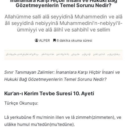
İnananlara Karşı Hiçbir İnsani ve Hukuki Bağ
Gözetmeyenlerin Temel Sorunu Nedir?
Allahümme salli alâ seyyidinâ Muhammedin ve alâ
âli seyyidinâ nebiyyinâ Muhammedini'n-nebiyyi'il-
ümmiyyi ve alâ âlihî ve sahbihî ve sellim
ALPER
6 dakika okuma süresi
Sınır Tanımayan Zalimler: İnananlara Karşı Hiçbir İnsani ve
Hukuki Bağ Gözetmeyenlerin Temel Sorunu Nedir?
Kur’an-ı Kerim Tevbe Suresi 10. Ayeti
Türkçe Okunuşu:
Lâ yerkubûne fî mu’minin illen ve lâ zimmeh(zimmeten), ve
ulâike humul mu’tedûn(mu’tedûne).