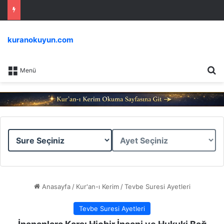
kuranokuyun.com
Ar
Menü
Sure
Ayet
Seçiniz
Seçiniz
Anasayfa
/
Kur'an-ı Kerim
/
Tevbe Suresi Ayetleri
Tevbe Suresi Ayetleri