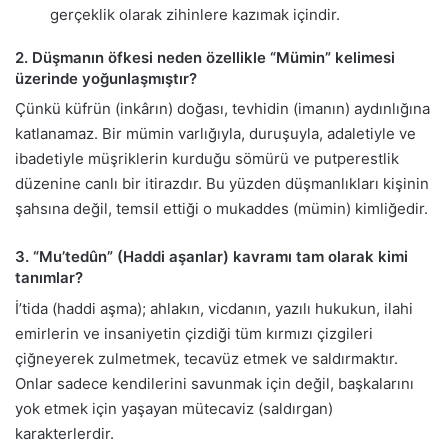
gerçeklik olarak zihinlere kazımak içindir.
2. Düşmanın öfkesi neden özellikle “Mümin” kelimesi
üzerinde yoğunlaşmıştır?
Çünkü küfrün (inkârın) doğası, tevhidin (imanın) aydınlığına
katlanamaz. Bir mümin varlığıyla, duruşuyla, adaletiyle ve
ibadetiyle müşriklerin kurduğu sömürü ve putperestlik
düzenine canlı bir itirazdır. Bu yüzden düşmanlıkları kişinin
şahsına değil, temsil ettiği o mukaddes (mümin) kimliğedir.
3. “Mu’tedûn” (Haddi aşanlar) kavramı tam olarak kimi
tanımlar?
İ’tida (haddi aşma); ahlakın, vicdanın, yazılı hukukun, ilahi
emirlerin ve insaniyetin çizdiği tüm kırmızı çizgileri
çiğneyerek zulmetmek, tecavüz etmek ve saldırmaktır.
Onlar sadece kendilerini savunmak için değil, başkalarını
yok etmek için yaşayan mütecaviz (saldırgan)
karakterlerdir.