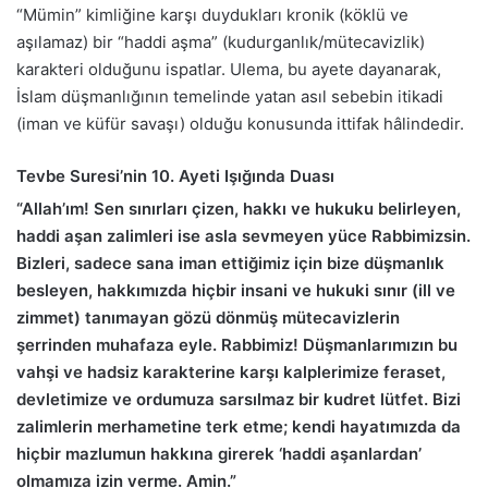
“Mümin” kimliğine karşı duydukları kronik (köklü ve
aşılamaz) bir “haddi aşma” (kudurganlık/mütecavizlik)
karakteri olduğunu ispatlar. Ulema, bu ayete dayanarak,
İslam düşmanlığının temelinde yatan asıl sebebin itikadi
(iman ve küfür savaşı) olduğu konusunda ittifak hâlindedir.
Tevbe Suresi’nin 10. Ayeti Işığında Duası
“Allah’ım! Sen sınırları çizen, hakkı ve hukuku belirleyen,
haddi aşan zalimleri ise asla sevmeyen yüce Rabbimizsin.
Bizleri, sadece sana iman ettiğimiz için bize düşmanlık
besleyen, hakkımızda hiçbir insani ve hukuki sınır (ill ve
zimmet) tanımayan gözü dönmüş mütecavizlerin
şerrinden muhafaza eyle. Rabbimiz! Düşmanlarımızın bu
vahşi ve hadsiz karakterine karşı kalplerimize feraset,
devletimize ve ordumuza sarsılmaz bir kudret lütfet. Bizi
zalimlerin merhametine terk etme; kendi hayatımızda da
hiçbir mazlumun hakkına girerek ‘haddi aşanlardan’
olmamıza izin verme. Amin.”