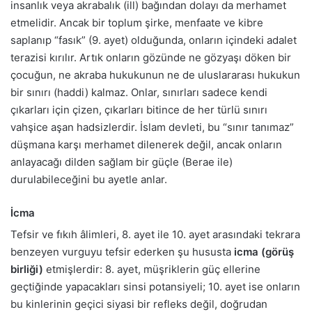
insanlık veya akrabalık (ill) bağından dolayı da merhamet
etmelidir. Ancak bir toplum şirke, menfaate ve kibre
saplanıp “fasık” (9. ayet) olduğunda, onların içindeki adalet
terazisi kırılır. Artık onların gözünde ne gözyaşı döken bir
çocuğun, ne akraba hukukunun ne de uluslararası hukukun
bir sınırı (haddi) kalmaz. Onlar, sınırları sadece kendi
çıkarları için çizen, çıkarları bitince de her türlü sınırı
vahşice aşan hadsizlerdir. İslam devleti, bu “sınır tanımaz”
düşmana karşı merhamet dilenerek değil, ancak onların
anlayacağı dilden sağlam bir güçle (Berae ile)
durulabileceğini bu ayetle anlar.
İcma
Tefsir ve fıkıh âlimleri, 8. ayet ile 10. ayet arasındaki tekrara
benzeyen vurguyu tefsir ederken şu hususta
icma (görüş
birliği)
etmişlerdir: 8. ayet, müşriklerin güç ellerine
geçtiğinde yapacakları sinsi potansiyeli; 10. ayet ise onların
bu kinlerinin geçici siyasi bir refleks değil, doğrudan