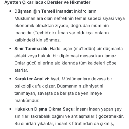
Ayetten Çıkarılacak Dersler ve Hikmetler
Düşmanlığın Temeli İmandır:
İnkârcıların
Müslümanlara olan nefretinin temel sebebi siyasi veya
ekonomik olmaktan ziyade, doğrudan müminin
inancıdır (Tevhid’dir). İman var oldukça, onların
kalbindeki kin sönmez.
Sınır Tanımazlık:
Haddi aşan (mu’tedûn) bir düşmanla
ahlaki veya hukuki bir diplomasi masası kurulamaz.
Onlar gücü ellerine aldıklarında tüm kaideleri çöpe
atarlar.
Karakter Analizi:
Ayet, Müslümanlara devasa bir
psikolojik ufuk çizer. Düşmanının zihniyetini
tanımayan, savaşta da barışta da yenilmeye
mahkûmdur.
Hukukun Dışına Çıkma Suçu:
İnsanı insan yapan şey
sınırları (akrabalık bağını ve antlaşmaları) gözetmektir.
Bu sınırları yıkanlar, insanlık fıtratından da çıkmış,