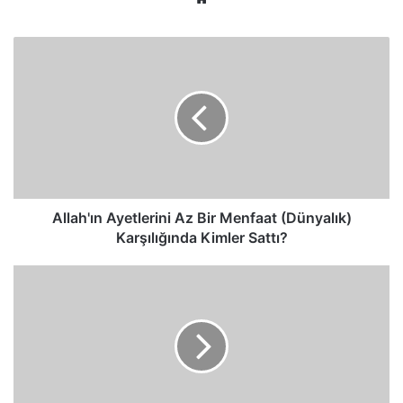
sitesi
Allah'ın
Ayetlerini
Az
Bir
Menfaat
(Dünyalık)
Karşılığında
Kimler
Sattı?
Allah'ın Ayetlerini Az Bir Menfaat (Dünyalık)
Karşılığında Kimler Sattı?
Senden
Başka
Ehil
Aramaya
İhtiyaç
Duymadım
Sana