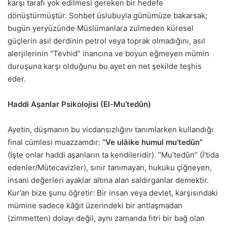
karşı tarafı yok edilmesi gereken bir hedefe
dönüştürmüştür. Sohbet üslubuyla günümüze bakarsak;
bugün yeryüzünde Müslümanlara zulmeden küresel
güçlerin asıl derdinin petrol veya toprak olmadığını, asıl
alerjilerinin “Tevhid” inancına ve boyun eğmeyen mümin
duruşuna karşı olduğunu bu ayet en net şekilde teşhis
eder.
Haddi Aşanlar Psikolojisi (El-Mu’tedûn)
Ayetin, düşmanın bu vicdansızlığını tanımlarken kullandığı
final cümlesi muazzamdır:
“Ve ulâike humul mu’tedûn”
(İşte onlar haddi aşanların ta kendileridir). “Mu’tedûn” (İ’tida
edenler/Mütecavizler), sınır tanımayan, hukuku çiğneyen,
insani değerleri ayaklar altına alan saldırganlar demektir.
Kur’an bize şunu öğretir: Bir insan veya devlet, karşısındaki
mümine sadece kâğıt üzerindeki bir antlaşmadan
(zimmetten) dolayı değil, aynı zamanda fıtri bir bağ olan