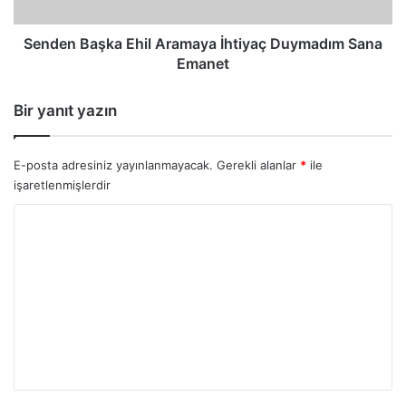
Emanet
Senden Başka Ehil Aramaya İhtiyaç Duymadım Sana
Emanet
Bir yanıt yazın
E-posta adresiniz yayınlanmayacak.
Gerekli alanlar
*
ile
işaretlenmişlerdir
Y
o
r
u
m
*