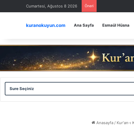
Cumartesi, Ağustos 8 2026
Öneri
kuranokuyun.com
Ana Sayfa
Esmaül Hüsna
Sure
Ayet
Seçiniz
Seçiniz
Anasayfa
/
Kur'an-ı 