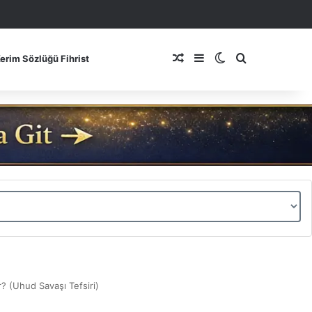
Rastgele Makale
Kenar Bölmesi
Dış görünümü de
Arama yap ..
Kerim Sözlüğü Fihrist
? (Uhud Savaşı Tefsiri)