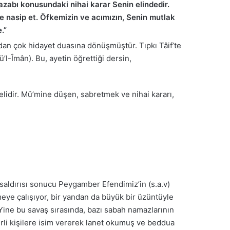
azabı konusundaki nihai karar Senin elindedir.
de nasip et. Öfkemizin ve acımızın, Senin mutlak
.”
dan çok hidayet duasına dönüşmüştür. Tıpkı Tâif’te
’l-Îmân). Bu, ayetin öğrettiği dersin,
melidir. Mü’mine düşen, sabretmek ve nihai kararı,
saldırısı sonucu Peygamber Efendimiz’in (s.a.v)
meye çalışıyor, bir yandan da büyük bir üzüntüyle
 Yine bu savaş sırasında, bazı sabah namazlarının
rli kişilere isim vererek lanet okumuş ve beddua