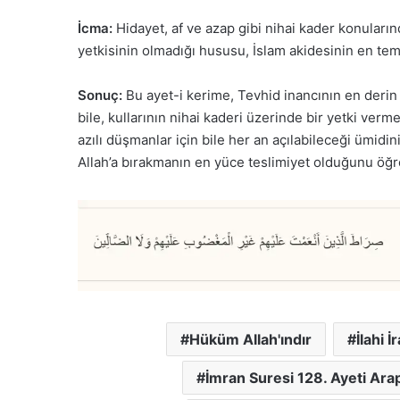
İcma:
Hidayet, af ve azap gibi nihai kader konuları
yetkisinin olmadığı hususu, İslam akidesinin en teme
Sonuç:
Bu ayet-i kerime, Tevhid inancının en derin 
bile, kullarının nihai kaderi üzerinde bir yetki ver
azılı düşmanlar için bile her an açılabileceği ümidin
Allah’a bırakmanın en yüce teslimiyet olduğunu öğre
Hüküm Allah'ındır
İlahi İ
İmran Suresi 128. Ayeti Arap