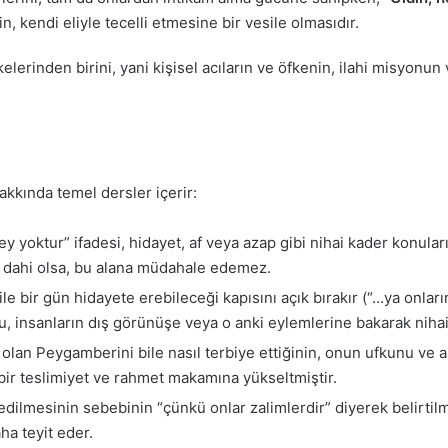
n, kendi eliyle tecelli etmesine bir vesile olmasıdır.
kelerinden birini, yani kişisel acıların ve öfkenin, ilahi misyo
akkında temel dersler içerir:
şey yoktur” ifadesi, hidayet, af veya azap gibi nihai kader konula
 dahi olsa, bu alana müdahale edemez.
le bir gün hidayete erebileceği kapısını açık bırakır (“…ya onları
 insanların dış görünüşe veya o anki eylemlerine bakarak nihai
 olan Peygamberini bile nasıl terbiye ettiğinin, onun ufkunu ve ah
ir teslimiyet ve rahmet makamına yükseltmiştir.
ilmesinin sebebinin “çünkü onlar zalimlerdir” diyerek belirtilme
ha teyit eder.