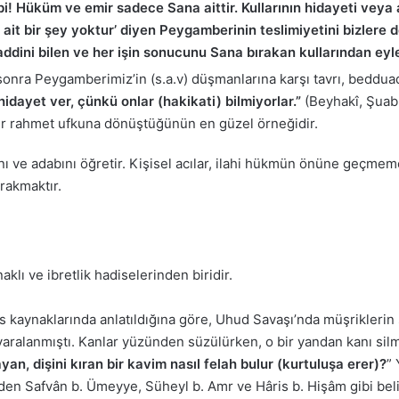
i! Hüküm ve emir sadece Sana aittir. Kullarının hidayeti veya 
 ait bir şey yoktur’ diyen Peygamberinin teslimiyetini bizlere 
ddini bilen ve her işin sonucunu Sana bırakan kullarından eyle
onra Peygamberimiz’in (s.a.v) düşmanlarına karşı tavrı, beddua
idayet ver, çünkü onlar (hakikati) bilmiyorlar.”
(Beyhakî, Şuabü
bir rahmet ufkuna dönüştüğünün en güzel örneğidir.
rını ve adabını öğretir. Kişisel acılar, ilahi hükmün önüne geçme
ırakmaktır.
klı ve ibretlik hadiselerinden biridir.
 kaynaklarında anlatıldığına göre, Uhud Savaşı’nda müşriklerin 
yaralanmıştı. Kanlar yüzünden süzülürken, o bir yandan kanı sil
an, dişini kıran bir kavim nasıl felah bulur (kurtuluşa erer)?
”
den Safvân b. Ümeyye, Süheyl b. Amr ve Hâris b. Hişâm gibi beli