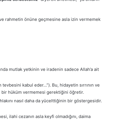
nun ve rahmetin önüne geçmesine asla izin vermemek
rında mutlak yetkinin ve iradenin sadece Allah’a ait
n tevbesini kabul eder…”). Bu, hidayetin sırrının ve
 bir hüküm vermemesi gerektiğini öğretir.
lakını nasıl daha da yücelttiğinin bir göstergesidir.
si, ilahi cezanın asla keyfi olmadığını, daima