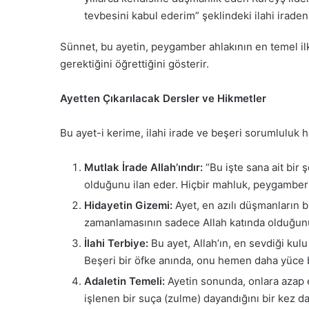
tevbesini kabul ederim” şeklindeki ilahi iradeni
Sünnet, bu ayetin, peygamber ahlakının en temel il
gerektiğini öğrettiğini gösterir.
Ayetten Çıkarılacak Dersler ve Hikmetler
Bu ayet-i kerime, ilahi irade ve beşeri sorumluluk h
Mutlak İrade Allah’ındır:
“Bu işte sana ait bir 
olduğunu ilan eder. Hiçbir mahluk, peygamber
Hidayetin Gizemi:
Ayet, en azılı düşmanların bi
zamanlamasının sadece Allah katında olduğunu,
İlahi Terbiye:
Bu ayet, Allah’ın, en sevdiği kulu
Beşeri bir öfke anında, onu hemen daha yüce b
Adaletin Temeli:
Ayetin sonunda, onlara azap ed
işlenen bir suça (zulme) dayandığını bir kez da