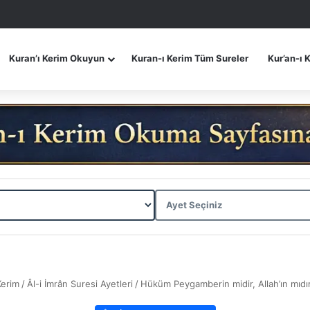
Kuran’ı Kerim Okuyun
Kuran-ı Kerim Tüm Sureler
Kur’an-ı 
Kerim
/
Âl-i İmrân Suresi Ayetleri
/
Hüküm Peygamberin midir, Allah’ın mıdır