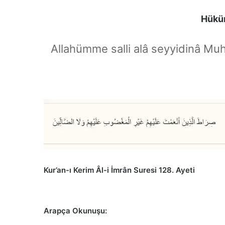
Hüküm
Allahümme salli alâ seyyidinâ Mu
Kur’an-ı Kerim Âl-i İmrân Suresi 128. Ayeti
Arapça Okunuşu: