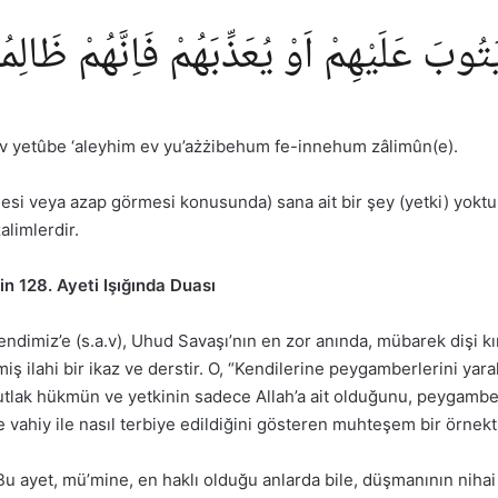
وبَ عَلَيْهِمْ اَوْ يُعَذِّبَهُمْ فَاِنَّهُمْ ظَالِم
v yetûbe ‘aleyhim ev yu’ażżibehum fe-innehum zâlimûn(e).
mesi veya azap görmesi konusunda) sana ait bir şey (yetki) yoktur.
alimlerdir.
in 128. Ayeti Işığında Duası
imiz’e (s.a.v), Uhud Savaşı’nın en zor anında, mübarek dişi kırı
 ilahi bir ikaz ve derstir. O, “Kendilerine peygamberlerini yara
 mutlak hükmün ve yetkinin sadece Allah’a ait olduğunu, peygambe
e vahiy ile nasıl terbiye edildiğini gösteren muhteşem bir örnekti
u ayet, mü’mine, en haklı olduğu anlarda bile, düşmanının niha