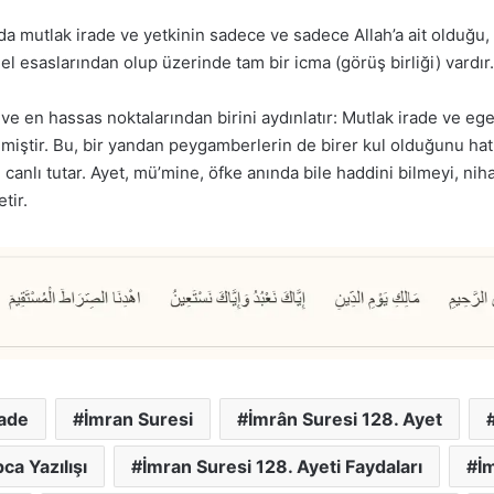
nda mutlak irade ve yetkinin sadece ve sadece Allah’a ait olduğu
l esaslarından olup üzerinde tam bir icma (görüş birliği) vardır.
ve en hassas noktalarından birini aydınlatır: Mutlak irade ve ege
memiştir. Bu, bir yandan peygamberlerin de birer kul olduğunu hat
i canlı tutar. Ayet, mü’mine, öfke anında bile haddini bilmeyi, ni
tir.
rade
İmran Suresi
İmrân Suresi 128. Ayet
ca Yazılışı
İmran Suresi 128. Ayeti Faydaları
İm