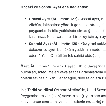
Önceki ve Sonraki Ayetlerle Bağlantısı:
Önceki Ayet (Âl-i İmrân 127):
Önceki ayet, Bed
Allah’ın, inkârcılara yönelik genel bir stratej
peygamberin bile yetkisinde olmadığını belirtir
kaldırmaz. Nihai karar, her bir birey için ayrı ayr
Sonraki Ayet (Âl-i İmrân 129):
Yüz yirmi sekizi
dokuzuncu ayet, bu hüküm yetkisinin neden sade
eder…” Yani, O, mülkün tek sahibi olduğu için, 
Özet:
Âl-i İmrân Suresi 128. ayeti, Uhud Savaşı’nda
bulmaları, affedilmeleri veya azaba uğramalarıyla) il
onların tevbesini kabul edeceğini, dilerse onlara zu
İniş Tarihi ve Nüzul Ortamı:
Medine’de, Uhud Savaşı’
Peygamberimiz’in (s.a.v) savaşta aldığı yaraların a
misyonunun sınırlarını ve ilahi iradenin mutlaklığını h