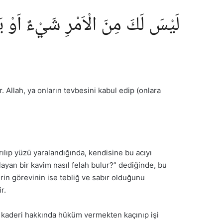
لَيْسَ لَكَ مِنَ الْاَمْرِ شَيْءٌ اَوْ يَتُ
 Allah, ya onların tevbesini kabul edip (onlara
lıp yüzü yaralandığında, kendisine bu acıyı
layan bir kavim nasıl felah bulur?” dediğinde, bu
rin görevinin ise tebliğ ve sabır olduğunu
r.
i kaderi hakkında hüküm vermekten kaçınıp işi