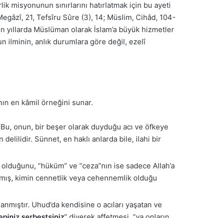
ik misyonunun sınırlarını hatırlatmak için bu ayeti
Megâzî, 21, Tefsîru Sûre (3), 14; Müslim, Cihâd, 104-
yen yıllarda Müslüman olarak İslam’a büyük hizmetler
un ilminin, anlık durumlara göre değil, ezelî
ının en kâmil örneğini sunar.
 Bu, onun, bir beşer olarak duyduğu acı ve öfkeye
elilidir. Sünnet, en haklı anlarda bile, ilahi bir
) olduğunu, “hüküm” ve “ceza”nın ise sadece Allah’a
kalmış, kimin cennetlik veya cehennemlik olduğu
anmıştır. Uhud’da kendisine o acıları yaşatan ve
epiniz serbestsiniz
” diyerek affetmesi, “ya onların