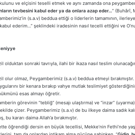
i kulunu ve elçisini teselli etmek ve aynı zamanda ona peygamberl
 onların tevbesini kabul eder ya da onlara azap eder…
” (Buhârî, 
mberimiz’in (s.a.v) beddua ettiği o liderlerin tamamının, ilerle
 kabul ederim…” şeklindeki iradesinin nasıl tecelli ettiğini ve O’n
 Seniyye
 olduktan sonraki tavrıyla, ilahi bir ikaza nasıl teslim olunacağ
il olur olmaz, Peygamberimiz (s.a.v) beddua etmeyi bırakmıştır.
ularını bir kenara bırakıp vahye mutlak teslimiyet gösterdiğinin d
 hükmünü esas almayı öğretir.
mberin görevinin “tebliğ” (mesajı ulaştırma) ve “inzar” (uyarma
t şekilde çizer. Peygamberimiz (s.a.v) de bu ilkeye daima sadık 
 bu kararı daima Allah’a bırakmıştır.
tte öğrendiği dersin en büyük tecellisi, Mekke’nin Fethi’nde yaş
rlerini, tam da onlardan intikam alma gücüne sahipken, “
Gidin, h