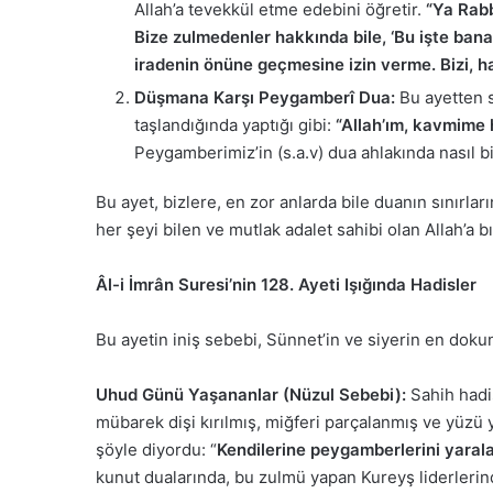
Allah’a tevekkül etme edebini öğretir.
“Ya Rabb
Bize zulmedenler hakkında bile, ‘Bu işte bana
iradenin önüne geçmesine izin verme. Bizi, ha
Düşmana Karşı Peygamberî Dua:
Bu ayetten s
taşlandığında yaptığı gibi:
“Allah’ım, kavmime h
Peygamberimiz’in (s.a.v) dua ahlakında nasıl 
Bu ayet, bizlere, en zor anlarda bile duanın sınırla
her şeyi bilen ve mutlak adalet sahibi olan Allah’a b
Âl-i İmrân Suresi’nin 128. Ayeti Işığında Hadisler
Bu ayetin iniş sebebi, Sünnet’in ve siyerin en dokuna
Uhud Günü Yaşananlar (Nüzul Sebebi):
Sahih hadis
mübarek dişi kırılmış, miğferi parçalanmış ve yüzü 
şöyle diyordu: “
Kendilerine peygamberlerini yaralay
kunut dualarında, bu zulmü yapan Kureyş liderlerin