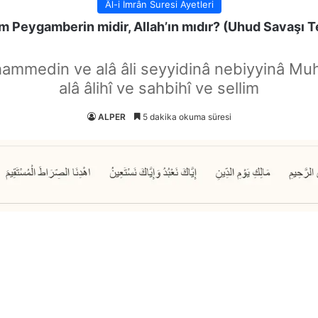
Âl-i İmrân Suresi Ayetleri
 Peygamberin midir, Allah’ın mıdır? (Uhud Savaşı Te
hammedin ve alâ âli seyyidinâ nebiyyinâ Mu
alâ âlihî ve sahbihî ve sellim
ALPER
5 dakika okuma süresi