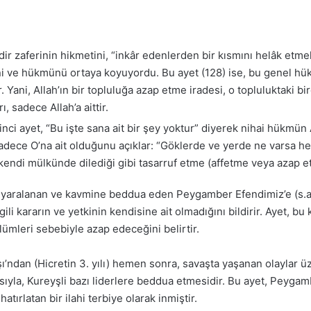
ir zaferinin hikmetini, “inkâr edenlerden bir kısmını helâk etmek
isini ve hükmünü ortaya koyuyordu. Bu ayet (128) ise, bu genel hü
. Yani, Allah’ın bir topluluğa azap etme iradesi, o topluluktaki b
ı, sadece Allah’a aittir.
nci ayet, “Bu işte sana ait bir şey yoktur” diyerek nihai hükmün A
ce O’na ait olduğunu açıklar: “Göklerde ve yerde ne varsa hepsi 
kendi mülkünde dilediği gibi tasarruf etme (affetme veya azap et
 yaralanan ve kavmine beddua eden Peygamber Efendimiz’e (s.a.v)
gili kararın ve yetkinin kendisine ait olmadığını bildirir. Ayet, b
lümleri sebebiyle azap edeceğini belirtir.
ndan (Hicretin 3. yılı) hemen sonra, savaşta yaşanan olaylar ü
cısıyla, Kureyşli bazı liderlere beddua etmesidir. Bu ayet, Peyga
atırlatan bir ilahi terbiye olarak inmiştir.