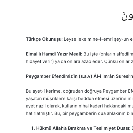
ُونَ
Türkçe Okunuşu:
Leyse leke mine-l-emri şey-un e
Elmalılı Hamdi Yazır Meali:
Bu işte (onların affedil
hidayet verir) ya da onlara azap eder. Çünkü onlar z
Peygamber Efendimiz’in (s.a.v) Âl-i İmrân Suresi’n
Bu ayet-i kerime, doğrudan doğruya Peygamber Efend
yaşatan müşriklere karşı beddua etmesi üzerine inmiş
ayet nazil olarak, kulların nihai kaderi hakkındaki
hatırlatmıştır. Bu, bir peygamberin dua ahlakının bil
Hükmü Allah’a Bırakma ve Teslimiyet Duası:
B