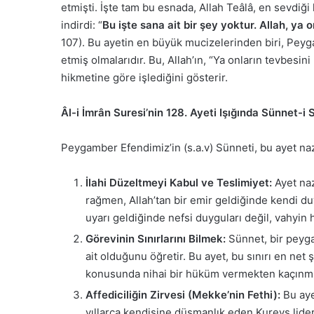
etmişti. İşte tam bu esnada, Allah Teâlâ, en sevdiğ
indirdi: “
Bu işte sana ait bir şey yoktur. Allah, ya
107). Bu ayetin en büyük mucizelerinden biri, Peyga
etmiş olmalarıdır. Bu, Allah’ın, “Ya onların tevbesini
hikmetine göre işlediğini gösterir.
Âl-i İmrân Suresi’nin 128. Ayeti Işığında Sünnet-i
Peygamber Efendimiz’in (s.a.v) Sünneti, bu ayet nazil
İlahi Düzeltmeyi Kabul ve Teslimiyet:
Ayet naz
rağmen, Allah’tan bir emir geldiğinde kendi duyg
uyarı geldiğinde nefsi duyguları değil, vahyin
Görevinin Sınırlarını Bilmek:
Sünnet, bir peyga
ait olduğunu öğretir. Bu ayet, bu sınırı en ne
konusunda nihai bir hüküm vermekten kaçınmış,
Affediciliğin Zirvesi (Mekke’nin Fethi):
Bu aye
yıllarca kendisine düşmanlık eden Kureyş lide