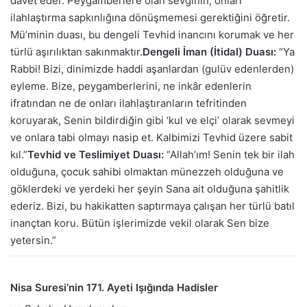
davet eder. Peygamberlere olan sevginin, onları
ilahlaştırma sapkınlığına dönüşmemesi gerektiğini öğretir.
Mü’minin duası, bu dengeli Tevhid inancını korumak ve her
türlü aşırılıktan sakınmaktır.
Dengeli İman (İtidal) Duası:
“Ya
Rabbi! Bizi, dinimizde haddi aşanlardan (gulüv edenlerden)
eyleme. Bize, peygamberlerini, ne inkâr edenlerin
ifratından ne de onları ilahlaştıranların tefritinden
koruyarak, Senin bildirdiğin gibi ‘kul ve elçi’ olarak sevmeyi
ve onlara tabi olmayı nasip et. Kalbimizi Tevhid üzere sabit
kıl.”
Tevhid ve Teslimiyet Duası:
“Allah’ım! Senin tek bir ilah
olduğuna, çocuk sahibi olmaktan münezzeh olduğuna ve
göklerdeki ve yerdeki her şeyin Sana ait olduğuna şahitlik
ederiz. Bizi, bu hakikatten saptırmaya çalışan her türlü batıl
inançtan koru. Bütün işlerimizde vekil olarak Sen bize
yetersin.”
Nisa Suresi’nin 171. Ayeti Işığında Hadisler