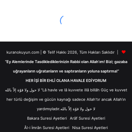
kuranokuyun.com | © Telif Hakkı 2026, Tüm Hakları Saklıdır |
“Ey Alemlerinde Tasdiklediklerinizin Rabbi olan Allah’ım! Bizi; gazaba
uğrayanların uğratanların ve saptıranların yoluna saptırma!”
HER İŞİ BİR EHLİ OLANA HAVALE EDİYORUM
لا حول ولا قوّة إلاّ بالله “Lâ havle ve lâ kuvvete illâ billâh Güç ve kuvvet
her türlü değişim ve gücün kaynağı sadece Allah'tır ancak Allah’ın
yardımıyladır.لا حول ولا قوّة إلاّ بالله
Bakara Suresi Ayetleri
Arâf Suresi Ayetleri
Âl-i İmrân Suresi Ayetleri
Nisa Suresi Ayetleri