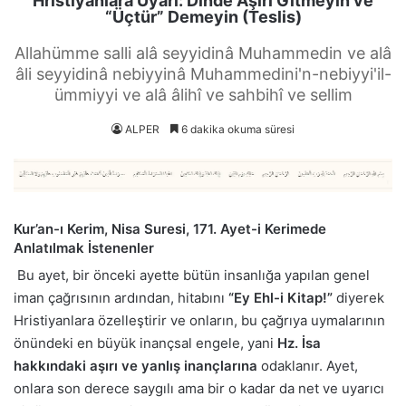
Hristiyanlara Uyarı: Dinde Aşırı Gitmeyin ve
“Üçtür” Demeyin (Teslis)
Allahümme salli alâ seyyidinâ Muhammedin ve alâ
âli seyyidinâ nebiyyinâ Muhammedini'n-nebiyyi'il-
ümmiyyi ve alâ âlihî ve sahbihî ve sellim
ALPER
6 dakika okuma süresi
Kur’an-ı Kerim, Nisa Suresi, 171. Ayet-i Kerimede
Anlatılmak İstenenler
Bu ayet, bir önceki ayette bütün insanlığa yapılan genel
iman çağrısının ardından, hitabını
“Ey Ehl-i Kitap!”
diyerek
Hristiyanlara özelleştirir ve onların, bu çağrıya uymalarının
önündeki en büyük inançsal engele, yani
Hz. İsa
hakkındaki aşırı ve yanlış inançlarına
odaklanır. Ayet,
onlara son derece saygılı ama bir o kadar da net ve uyarıcı