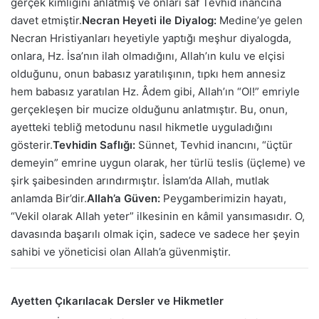
gerçek kimliğini anlatmış ve onları saf Tevhid inancına
davet etmiştir.
Necran Heyeti ile Diyalog:
Medine’ye gelen
Necran Hristiyanları heyetiyle yaptığı meşhur diyalogda,
onlara, Hz. İsa’nın ilah olmadığını, Allah’ın kulu ve elçisi
olduğunu, onun babasız yaratılışının, tıpkı hem annesiz
hem babasız yaratılan Hz. Âdem gibi, Allah’ın “Ol!” emriyle
gerçekleşen bir mucize olduğunu anlatmıştır. Bu, onun,
ayetteki tebliğ metodunu nasıl hikmetle uyguladığını
gösterir.
Tevhidin Saflığı:
Sünnet, Tevhid inancını, “üçtür
demeyin” emrine uygun olarak, her türlü teslis (üçleme) ve
şirk şaibesinden arındırmıştır. İslam’da Allah, mutlak
anlamda Bir’dir.
Allah’a Güven:
Peygamberimizin hayatı,
“Vekil olarak Allah yeter” ilkesinin en kâmil yansımasıdır. O,
davasında başarılı olmak için, sadece ve sadece her şeyin
sahibi ve yöneticisi olan Allah’a güvenmiştir.
Ayetten Çıkarılacak Dersler ve Hikmetler