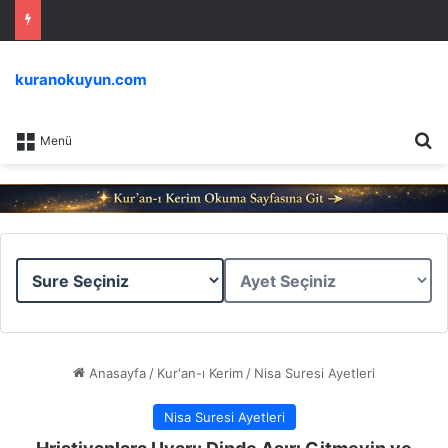
kuranokuyun.com
Ar
Menü
Sure
Ayet
Seçiniz
Seçiniz
Anasayfa
/
Kur'an-ı Kerim
/
Nisa Suresi Ayetleri
Nisa Suresi Ayetleri