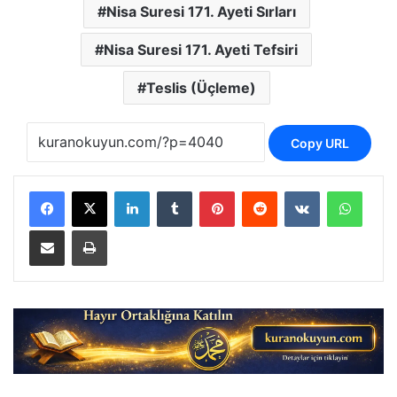
Nisa Suresi 171. Ayeti Sırları
Nisa Suresi 171. Ayeti Tefsiri
Teslis (Üçleme)
Copy URL
LinkedIn
Tumblr
Pinterest
Reddit
VKontakte
Whats
E-Posta ile paylaş
Yazdır