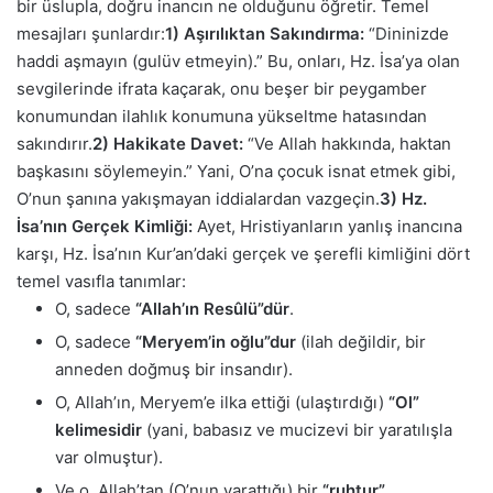
bir üslupla, doğru inancın ne olduğunu öğretir. Temel
mesajları şunlardır:
1) Aşırılıktan Sakındırma:
“Dininizde
haddi aşmayın (gulüv etmeyin).” Bu, onları, Hz. İsa’ya olan
sevgilerinde ifrata kaçarak, onu beşer bir peygamber
konumundan ilahlık konumuna yükseltme hatasından
sakındırır.
2) Hakikate Davet:
“Ve Allah hakkında, haktan
başkasını söylemeyin.” Yani, O’na çocuk isnat etmek gibi,
O’nun şanına yakışmayan iddialardan vazgeçin.
3) Hz.
İsa’nın Gerçek Kimliği:
Ayet, Hristiyanların yanlış inancına
karşı, Hz. İsa’nın Kur’an’daki gerçek ve şerefli kimliğini dört
temel vasıfla tanımlar:
O, sadece
“Allah’ın Resûlü”dür
.
O, sadece
“Meryem’in oğlu”dur
(ilah değildir, bir
anneden doğmuş bir insandır).
O, Allah’ın, Meryem’e ilka ettiği (ulaştırdığı)
“Ol”
kelimesidir
(yani, babasız ve mucizevi bir yaratılışla
var olmuştur).
Ve o, Allah’tan (O’nun yarattığı) bir
“ruhtur”
.