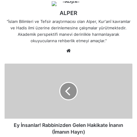
ALPER
"İslam Bilimleri ve Tefsir araştırmacısı olan Alper, Kur'anî kavramlar
ve Hadis ilmi üzerine derinlemesine çalışmalar yürütmektedir.
Akademik perspektifi manevi derinlikle harmanlayarak
okuyucularına rehberlik etmeyi amaçlar."
Web
sitesi
Ey
İnsanlar!
Rabbinizden
Gelen
Hakikate
İnanın
(İmanın
Hayrı)
Ey İnsanlar! Rabbinizden Gelen Hakikate İnanın
(İmanın Hayrı)