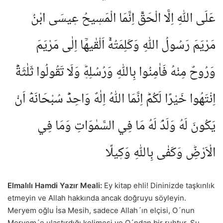
عَلَى اللّٰهِ اِلَّا الْحَقَّؕ اِنَّمَا الْمَس۪يحُ ع۪يسَى ابْنُ
مَرْيَمَ رَسُولُ اللّٰهِ وَكَلِمَتُهُۚ اَلْقٰيهَٓا اِلٰى مَرْيَمَ
وَرُوحٌ مِنْهُ فَاٰمِنُوا بِاللّٰهِ وَرُسُلِه۪ؕ وَلَا تَقُولُوا ثَلٰثَةٌؕ
اِنْتَهُوا خَيْرًا لَكُمْؕ اِنَّمَا اللّٰهُ اِلٰهٌ وَاحِدٌؕ سُبْحَانَهُٓ اَنْ
يَكُونَ لَهُ وَلَدٌۘ لَهُ مَا فِي السَّمٰوَاتِ وَمَا فِي
الْاَرْضِؕ وَكَفٰى بِاللّٰهِ وَك۪يلًا
Elmalılı Hamdi Yazır Meali:
Ey kitap ehli! Dininizde taşkınlık
etmeyin ve Allah hakkında ancak doğruyu söyleyin.
Meryem oğlu İsa Mesih, sadece Allah´ın elçisi, O´nun
Meryem´e ulaştırdığı kelimesi ve O´ndan bir ruhtur. Şu