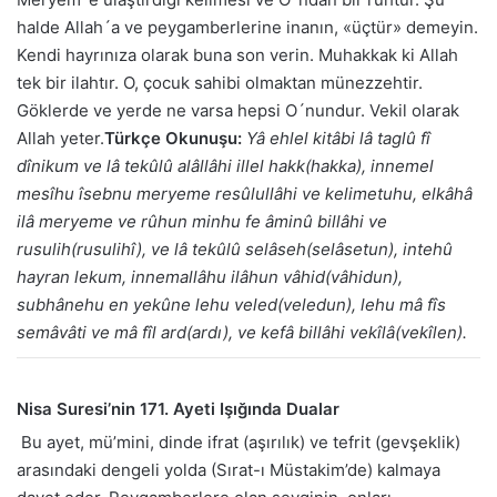
halde Allah´a ve peygamberlerine inanın, «üçtür» demeyin.
Kendi hayrınıza olarak buna son verin. Muhakkak ki Allah
tek bir ilahtır. O, çocuk sahibi olmaktan münezzehtir.
Göklerde ve yerde ne varsa hepsi O´nundur. Vekil olarak
Allah yeter.
Türkçe Okunuşu:
Yâ ehlel kitâbi lâ taglû fî
dînikum ve lâ tekûlû alâllâhi illel hakk(hakka), innemel
mesîhu îsebnu meryeme resûlullâhi ve kelimetuhu, elkâhâ
ilâ meryeme ve rûhun minhu fe âminû billâhi ve
rusulih(rusulihî), ve lâ tekûlû selâseh(selâsetun), intehû
hayran lekum, innemallâhu ilâhun vâhid(vâhidun),
subhânehu en yekûne lehu veled(veledun), lehu mâ fîs
semâvâti ve mâ fîl ard(ardı), ve kefâ billâhi vekîlâ(vekîlen).
Nisa Suresi’nin 171. Ayeti Işığında Dualar
Bu ayet, mü’mini, dinde ifrat (aşırılık) ve tefrit (gevşeklik)
arasındaki dengeli yolda (Sırat-ı Müstakim’de) kalmaya