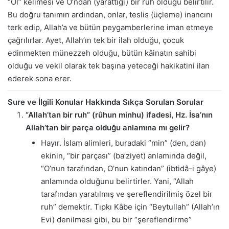
“Ol” kelimesi ve O’ndan (yarattığı) bir ruh olduğu belirtilir.
Bu doğru tanımın ardından, onlar, teslis (üçleme) inancını
terk edip, Allah’a ve bütün peygamberlerine iman etmeye
çağrılırlar. Ayet, Allah’ın tek bir ilah olduğu, çocuk
edinmekten münezzeh olduğu, bütün kâinatın sahibi
olduğu ve vekil olarak tek başına yeteceği hakikatini ilan
ederek sona erer.
Sure ve İlgili Konular Hakkında Sıkça Sorulan Sorular
“Allah’tan bir ruh” (rûhun minhu) ifadesi, Hz. İsa’nın
Allah’tan bir parça olduğu anlamına mı gelir?
Hayır. İslam alimleri, buradaki “min” (den, dan)
ekinin, “bir parçası” (ba’ziyet) anlamında değil,
“O’nun tarafından, O’nun katından” (ibtidâ-i gâye)
anlamında olduğunu belirtirler. Yani, “Allah
tarafından yaratılmış ve şereflendirilmiş özel bir
ruh” demektir. Tıpkı Kâbe için “Beytullah” (Allah’ın
Evi) denilmesi gibi, bu bir “şereflendirme”