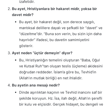
izafetidir.
Bu ayet, Hristiyanlara bir hakaret midir, yoksa bir
davet midir?
Bu ayet, bir hakaret değil, son derece saygılı,
mantıksal delillere dayalı ve şefkatli bir “davet” ve
“düzeltme”dir. “Buna son verin, bu sizin için daha
hayırlıdır” ifadesi, bu davetin samimiyetini
gösterir.
Ayet neden “üçtür demeyin” diyor?
Bu, Hristiyanlığın temelini oluşturan “Baba, Oğul
ve Kutsal Ruh”tan oluşan teslis (üçleme) akidesini
doğrudan reddeder. İslam’a göre bu, Tevhid’in
(Allah’ın mutlak birliği) en net ihlalidir.
Bu ayetin ana mesajı nedir?
Dinde aşırılıktan kaçının ve Tevhid inancını saf bir
şekilde koruyun. Hz. İsa, ilah değil, Allah’ın şerefli
bir kulu ve elçisidir. Gerçek hidayet, bu dengeli ve