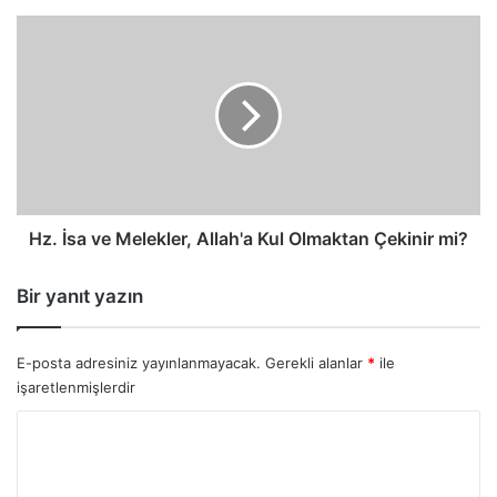
Hz.
İsa
ve
Melekler,
Allah'a
Kul
Olmaktan
Çekinir
mi?
Hz. İsa ve Melekler, Allah'a Kul Olmaktan Çekinir mi?
Bir yanıt yazın
E-posta adresiniz yayınlanmayacak.
Gerekli alanlar
*
ile
işaretlenmişlerdir
Y
o
r