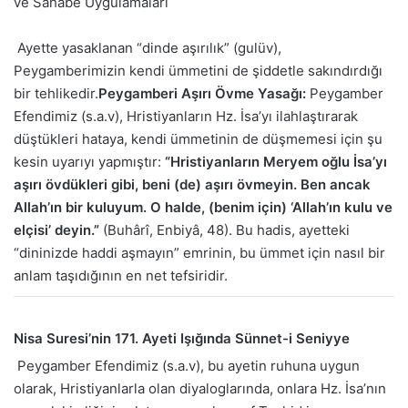
ve Sahabe Uygulamaları
Ayette yasaklanan “dinde aşırılık” (gulüv),
Peygamberimizin kendi ümmetini de şiddetle sakındırdığı
bir tehlikedir.
Peygamberi Aşırı Övme Yasağı:
Peygamber
Efendimiz (s.a.v), Hristiyanların Hz. İsa’yı ilahlaştırarak
düştükleri hataya, kendi ümmetinin de düşmemesi için şu
kesin uyarıyı yapmıştır:
“Hristiyanların Meryem oğlu İsa’yı
aşırı övdükleri gibi, beni (de) aşırı övmeyin. Ben ancak
Allah’ın bir kuluyum. O halde, (benim için) ‘Allah’ın kulu ve
elçisi’ deyin.”
(Buhârî, Enbiyâ, 48). Bu hadis, ayetteki
“dininizde haddi aşmayın” emrinin, bu ümmet için nasıl bir
anlam taşıdığının en net tefsiridir.
Nisa Suresi’nin 171. Ayeti Işığında Sünnet-i Seniyye
Peygamber Efendimiz (s.a.v), bu ayetin ruhuna uygun
olarak, Hristiyanlarla olan diyaloglarında, onlara Hz. İsa’nın