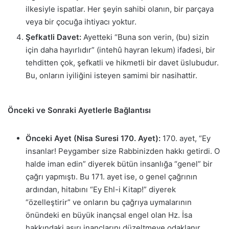
ilkesiyle ispatlar. Her şeyin sahibi olanın, bir parçaya
veya bir çocuğa ihtiyacı yoktur.
Şefkatli Davet:
Ayetteki “Buna son verin, (bu) sizin
için daha hayırlıdır” (intehû hayran lekum) ifadesi, bir
tehditten çok, şefkatli ve hikmetli bir davet üslubudur.
Bu, onların iyiliğini isteyen samimi bir nasihattir.
Önceki ve Sonraki Ayetlerle Bağlantısı
Önceki Ayet (Nisa Suresi 170. Ayet):
170. ayet, “Ey
insanlar! Peygamber size Rabbinizden hakkı getirdi. O
halde iman edin” diyerek bütün insanlığa “genel” bir
çağrı yapmıştı. Bu 171. ayet ise, o genel çağrının
ardından, hitabını “Ey Ehl-i Kitap!” diyerek
“özelleştirir” ve onların bu çağrıya uymalarının
önündeki en büyük inançsal engel olan Hz. İsa
hakkındaki aşırı inançlarını düzeltmeye odaklanır.