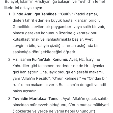
Bu ayet, İslam’ın Hristiyanlığa bakışını ve Tevhid’in temel
ilkelerini ortaya koyar:
Dinde Aşırılığın Tehlikesi:
“Gulüv” (haddi aşma),
dinleri tahrif eden en büyük hastalıklardan biridir.
Genellikle sevilen bir peygamberi veya salih bir zatı,
olması gereken konumun üzerine çıkararak onu
kutsallaştırmak ve ilahlaştırmakla başlar. Ayet,
sevginin bile, vahyin çizdiği sınırları aştığında bir
sapkınlığa dönüşebileceğini öğretir.
Hz. İsa’nın Kur’an’daki Konumu:
Ayet, Hz. İsa’yı ne
Yahudiler gibi tamamen reddeder ne de Hristiyanlar
gibi ilahlaştırır. Ona, layık olduğu en şerefli makamı,
yani “Allah’ın Resûlü”, “O’nun kelimesi” ve “O’ndan bir
ruh” olma makamını verir. Bu, İslam’ın dengeli ve adil
bakış açısıdır.
Tevhidin Mantıksal Temeli:
Ayet, Allah’ın çocuk sahibi
olmaktan münezzeh olduğunu, O’nun mutlak mülkiyeti
(“göklerde ve yerde ne varsa hepsi O’nundur”)