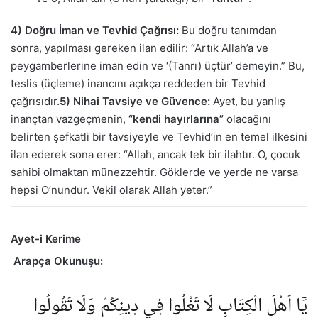
4) Doğru İman ve Tevhid Çağrısı:
Bu doğru tanımdan
sonra, yapılması gereken ilan edilir: “Artık Allah’a ve
peygamberlerine iman edin ve ‘(Tanrı) üçtür’ demeyin.” Bu,
teslis (üçleme) inancını açıkça reddeden bir Tevhid
çağrısıdır.
5) Nihai Tavsiye ve Güvence:
Ayet, bu yanlış
inançtan vazgeçmenin,
“kendi hayırlarına”
olacağını
belirten şefkatli bir tavsiyeyle ve Tevhid’in en temel ilkesini
ilan ederek sona erer: “Allah, ancak tek bir ilahtır. O, çocuk
sahibi olmaktan münezzehtir. Göklerde ve yerde ne varsa
hepsi O’nundur. Vekil olarak Allah yeter.”
Ayet-i Kerime
Arapça Okunuşu:
يَٓا اَهْلَ الْكِتَابِ لَا تَغْلُوا ف۪ي د۪ينِكُمْ وَلَا تَقُولُوا