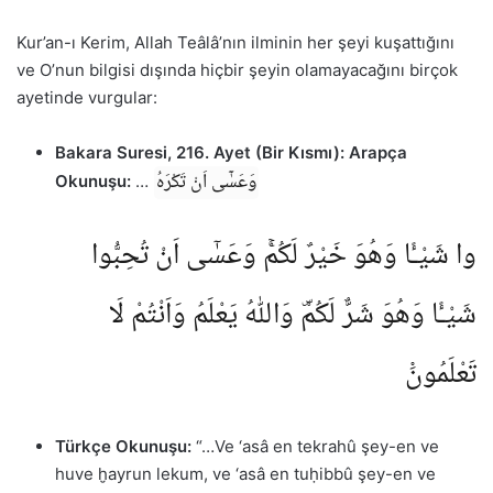
Kur’an-ı Kerim, Allah Teâlâ’nın ilminin her şeyi kuşattığını
ve O’nun bilgisi dışında hiçbir şeyin olamayacağını birçok
ayetinde vurgular:
Bakara Suresi, 216. Ayet (Bir Kısmı):
Arapça
وَعَسٰٓى اَنْ تَكْرَهُ
Okunuşu:
…
وا شَيْـًٔا وَهُوَ خَيْرٌ لَكُمْۚ وَعَسٰٓى اَنْ تُحِبُّوا
شَيْـًٔا وَهُوَ شَرٌّ لَكُمْۜ وَاللّٰهُ يَعْلَمُ وَاَنْتُمْ لَا
تَعْلَمُونَ۟
Türkçe Okunuşu:
“…Ve ‘asâ en tekrahû şey-en ve
huve ḫayrun lekum, ve ‘asâ en tuḥibbû şey-en ve