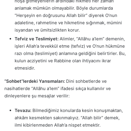
hoşa gitmeyenlerin ardındaki hikmeti her zaman
anlamak mümkün olmayabilir. Böyle durumlarda
“Herşeyin en doğrusunu Allah bilir” diyerek O’nun
adaletine, rahmetine ve hikmetine sığınmak, mümini
isyandan ve ümitsizlikten korur.
Tefviz ve Teslimiyet:
Alimler, “Allâhu a’lem” demenin,
işleri Allah’a tevekkül etme (tefviz) ve O’nun hükmüne
razı olma (teslimiyet) anlamına geldiğini belirtirler. Bu,
kulun acziyetini ve Rabbine olan ihtiyacını ikrar
etmesidir.
“Sohbet”lerdeki Yansımaları:
Dini sohbetlerde ve
nasihatlerde “Allâhu a’lem” ifadesi sıkça kullanılır ve
dinleyenlere şu mesajlar verilir:
Tevazu:
Bilmediğimiz konularda kesin konuşmaktan,
ahkâm kesmekten sakınmalıyız. “Allah bilir” demek,
ilmi kibirlenmeden Allah’a nispet etmektir.