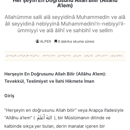
Her şeyin En Doğrusunu Allah Bilir (Allâhu
A’lem)
Allahümme salli alâ seyyidinâ Muhammedin ve alâ
âli seyyidinâ nebiyyinâ Muhammedini'n-nebiyyi'il-
ümmiyyi ve alâ âlihî ve sahbihî ve sellim
ALPER
6 dakika okuma süresi
Herşeyin En Doğrusunu Allah Bilir (Allâhu A’lem):
Tevekkül, Teslimiyet ve İlahi Hikmete İman
Giriş
“Herşeyin en doğrusunu Allah bilir” veya Arapça ifadesiyle
اللهُ أَعْلَمُ
“Allâhu a’lem” (
), bir Müslümanın dilinde ve
kalbinde sıkça yer bulan, derin manalar içeren bir