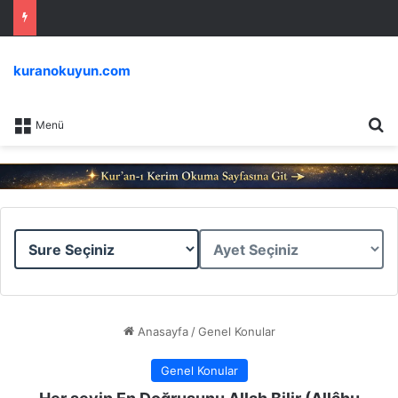
kuranokuyun.com
Ar
Menü
Sure
Ayet
Seçiniz
Seçiniz
Anasayfa
/
Genel Konular
Genel Konular