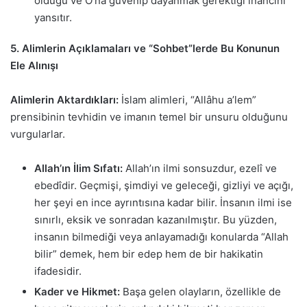
olduğu ve O’na güvenip dayanmak gerektiği inancını
yansıtır.
5. Alimlerin Açıklamaları ve “Sohbet”lerde Bu Konunun
Ele Alınışı
Alimlerin Aktardıkları:
İslam alimleri, “Allâhu a’lem”
prensibinin tevhidin ve imanın temel bir unsuru olduğunu
vurgularlar.
Allah’ın İlim Sıfatı:
Allah’ın ilmi sonsuzdur, ezelî ve
ebedîdir. Geçmişi, şimdiyi ve geleceği, gizliyi ve açığı,
her şeyi en ince ayrıntısına kadar bilir. İnsanın ilmi ise
sınırlı, eksik ve sonradan kazanılmıştır. Bu yüzden,
insanın bilmediği veya anlayamadığı konularda “Allah
bilir” demek, hem bir edep hem de bir hakikatin
ifadesidir.
Kader ve Hikmet:
Başa gelen olayların, özellikle de