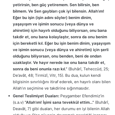
yetirirsin, ben güç yetiremem. Sen bilirsin, ben
bilmem. Ve Sen gaybları çok iyi bilensin. Allah’ım!
Eğer bu işin (işin adını söyler) benim dinim,
yaşayışım ve işimin sonucu (veya dünya ve
ahiretim) için hayırlı olduğunu biliyorsan, onu bana
takdir et, onu bana kolaylaştır, sonra da onu benim
için bereketli kıl. Eğer bu işin benim dinim, yaşayışım
ve işimin sonucu (veya dünya ve ahiretim) için şerli
olduğunu biliyorsan, onu benden, beni de ondan
uzaklaştır. Ve hayır nerede ise onu bana takdir et,
sonra da beni onunla razı kıl.”
(Buhârî, Teheccüd, 25;
De’avât, 48; Tirmizî, Vitr, 15). Bu dua, kulun kendi
bilgisinin sınırlılığını itiraf ederek, en hayırlı olanı bilen
Allah’ın seçimine ve takdirine sığınmasıdır.
Genel Teslimiyet Duaları:
Peygamber Efendimiz’in
(s.a.v)
“Allah’ım! İşimi sana tevekkül ettim…”
(Buhârî,
Deavât, 7) gibi duaları, her durumu en iyi bilenin Allah