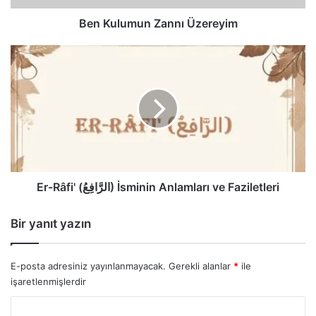
Ben Kulumun Zannı Üzereyim
Er-
Râfi'
(الرَّافِعُ)
İsminin
Anlamları
ve
Faziletleri
Er-Râfi' (الرَّافِعُ) İsminin Anlamları ve Faziletleri
Bir yanıt yazın
E-posta adresiniz yayınlanmayacak.
Gerekli alanlar
*
ile
işaretlenmişlerdir
Y