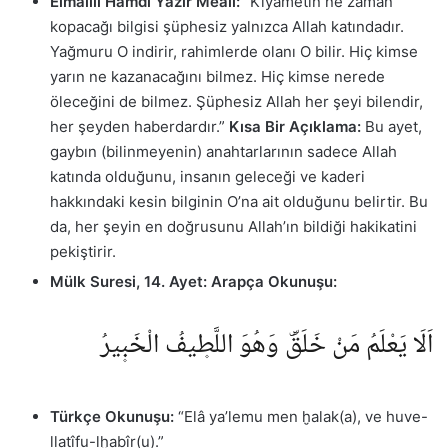
Elmalılı Hamdi Yazır Meali:
“Kıyametin ne zaman
kopacağı bilgisi şüphesiz yalnızca
Allah katındadır.
Yağmuru O indirir, rahimlerde olanı O bilir. Hiç kimse
yarın ne kazanacağını bilmez. Hiç kimse nerede
öleceğini
de bilmez. Şüphesiz Allah her şeyi bilendir,
her şeyden haberdardır.”
Kısa Bir Açıklama:
Bu ayet,
gaybın (bilinmeyenin) anahtarlarının sadece Allah
katında olduğunu, insanın geleceği ve kaderi
hakkındaki kesin bilginin O’na ait olduğunu belirtir. Bu
da, her şeyin en doğrusunu Allah’ın bildiği hakikatini
pekiştirir.
Mülk Suresi, 14. Ayet:
Arapça Okunuşu:
اَلَا يَعْلَمُ مَنْ خَلَقَۜ وَهُوَ اللَّط۪يفُ الْخَب۪يرُ
Türkçe Okunuşu:
“Elâ ya’lemu men ḫalak(a), ve huve-
llaṭîfu-lḫabîr(u).”