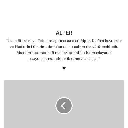
ALPER
"İslam Bilimleri ve Tefsir araştırmacısı olan Alper, Kur'anî kavramlar
ve Hadis ilmi üzerine derinlemesine çalışmalar yürütmektedir.
Akademik perspektifi manevi derinlikle harmanlayarak
okuyucularına rehberlik etmeyi amaçlar."
Web
sitesi
Ben
Kulumun
Zannı
Üzereyim