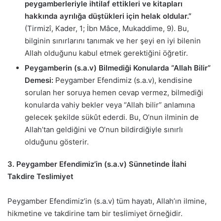
peygamberleriyle ihtilaf ettikleri ve kitapları
hakkında ayrılığa düştükleri için helak oldular.”
(Tirmizî, Kader, 1; İbn Mâce, Mukaddime, 9). Bu,
bilginin sınırlarını tanımak ve her şeyi en iyi bilenin
Allah olduğunu kabul etmek gerektiğini öğretir.
Peygamberin (s.a.v) Bilmediği Konularda “Allah Bilir”
Demesi:
Peygamber Efendimiz (s.a.v), kendisine
sorulan her soruya hemen cevap vermez, bilmediği
konularda vahiy bekler veya “Allah bilir” anlamına
gelecek şekilde sükût ederdi. Bu, O’nun ilminin de
Allah’tan geldiğini ve O’nun bildirdiğiyle sınırlı
olduğunu gösterir.
3. Peygamber Efendimiz’in (s.a.v) Sünnetinde İlahi
Takdire Teslimiyet
Peygamber Efendimiz’in (s.a.v) tüm hayatı, Allah’ın ilmine,
hikmetine ve takdirine tam bir teslimiyet örneğidir.