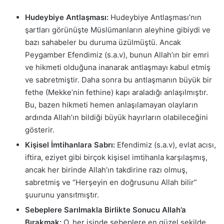
Hudeybiye Antlaşması:
Hudeybiye Antlaşması’nın
şartları görünüşte Müslümanların aleyhine gibiydi ve
bazı sahabeler bu duruma üzülmüştü. Ancak
Peygamber Efendimiz (s.a.v), bunun Allah’ın bir emri
ve hikmeti olduğuna inanarak antlaşmayı kabul etmiş
ve sabretmiştir. Daha sonra bu antlaşmanın büyük bir
fethe (Mekke’nin fethine) kapı araladığı anlaşılmıştır.
Bu, bazen hikmeti hemen anlaşılamayan olayların
ardında Allah’ın bildiği büyük hayırların olabileceğini
gösterir.
Kişisel İmtihanlara Sabrı:
Efendimiz (s.a.v), evlat acısı,
iftira, eziyet gibi birçok kişisel imtihanla karşılaşmış,
ancak her birinde Allah’ın takdirine razı olmuş,
sabretmiş ve “Herşeyin en doğrusunu Allah bilir”
şuurunu yansıtmıştır.
Sebeplere Sarılmakla Birlikte Sonucu Allah’a
Bırakmak:
O, her işinde sebeplere en güzel şekilde