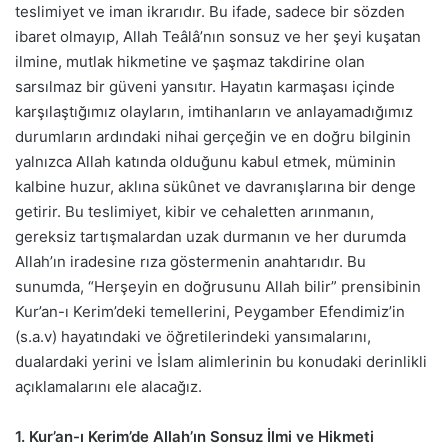
teslimiyet ve iman ikrarıdır. Bu ifade, sadece bir sözden
ibaret olmayıp, Allah Teâlâ’nın sonsuz ve her şeyi kuşatan
ilmine, mutlak hikmetine ve şaşmaz takdirine olan
sarsılmaz bir güveni yansıtır. Hayatın karmaşası içinde
karşılaştığımız olayların, imtihanların ve anlayamadığımız
durumların ardındaki nihai gerçeğin ve en doğru bilginin
yalnızca Allah katında olduğunu kabul etmek, müminin
kalbine huzur, aklına sükûnet ve davranışlarına bir denge
getirir. Bu teslimiyet, kibir ve cehaletten arınmanın,
gereksiz tartışmalardan uzak durmanın ve her durumda
Allah’ın iradesine rıza göstermenin anahtarıdır. Bu
sunumda, “Herşeyin en doğrusunu Allah bilir” prensibinin
Kur’an-ı Kerim’deki temellerini, Peygamber Efendimiz’in
(s.a.v) hayatındaki ve öğretilerindeki yansımalarını,
dualardaki yerini ve İslam alimlerinin bu konudaki derinlikli
açıklamalarını ele alacağız.
1. Kur’an-ı Kerim’de Allah’ın Sonsuz İlmi ve Hikmeti