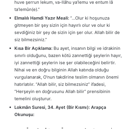
huve şerrun lekum, va-llâhu ya’lemu ve entum lâ
ta’lemûn(e).”
Elmalılı Hamdi Yazır Meali:
“…Olur ki hoşunuza
gitmeyen bir şey sizin için hayırlı olur ve olur ki
sevdiğiniz bir şey de sizin için şer olur. Allah bilir de
siz bilmezsiniz.”
Kısa Bir Açıklama:
Bu ayet, insanın bilgi ve idrakinin
sınırlı olduğunu, bazen kötü zannettiği şeylerin hayır,
iyi zannettiği şeylerin ise şer olabileceğini belirtir.
Nihai ve en doğru bilginin Allah katında olduğu
vurgulanarak, O’nun takdirine teslim olmanın önemi
hatırlatılır. “Allah bilir, siz bilmezsiniz” ifadesi,
“Herşeyin en doğrusunu Allah bilir” prensibinin
temelini oluşturur.
Lokmân Suresi, 34. Ayet (Bir Kısmı):
Arapça
Okunuşu: