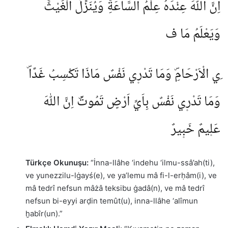
اِنَّ اللّٰهَ عِنْدَهُ عِلْمُ السَّاعَةِۚ وَيُنَزِّلُ الْغَيْثَۚ
وَيَعْلَمُ مَا ف
ِي الْاَرْحَامِۜ وَمَا تَدْر۪ي نَفْسٌ مَاذَا تَكْسِبُ غَدًاۜ
وَمَا تَدْر۪ي نَفْسٌ بِاَيِّ اَرْضٍ تَمُوتُۜ اِنَّ اللّٰهَ
عَل۪يمٌ خَب۪يرٌ
Türkçe Okunuşu:
“İnna-llâhe
‘indehu ‘ilmu-ssâ’ah(ti),
ve yunezzilu-lġayś(e), ve ya’lemu mâ fi-l-erḥâm(i), ve
mâ tedrî nefsun mâżâ teksibu ġadâ(n), ve mâ tedrî
nefsun bi-eyyi arḍin temût(u), inna-llâhe ‘alîmun
ḫabîr(un).”