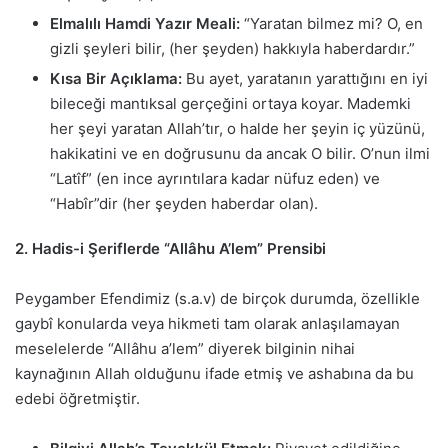
Elmalılı Hamdi Yazır Meali:
“Yaratan bilmez mi? O, en
gizli şeyleri bilir, (her şeyden) hakkıyla haberdardır.”
Kısa Bir Açıklama:
Bu ayet, yaratanın yarattığını en iyi
bileceği mantıksal gerçeğini ortaya koyar. Mademki
her şeyi yaratan Allah’tır, o halde her şeyin iç yüzünü,
hakikatini ve en doğrusunu da ancak O bilir. O’nun ilmi
“Latîf” (en ince ayrıntılara kadar nüfuz eden) ve
“Habîr”dir (her şeyden haberdar olan).
2. Hadis-i Şeriflerde “Allâhu A’lem” Prensibi
Peygamber Efendimiz (s.a.v) de birçok durumda, özellikle
gaybî konularda veya hikmeti tam olarak anlaşılamayan
meselelerde “Allâhu a’lem” diyerek bilginin nihai
kaynağının Allah olduğunu ifade etmiş ve ashabına da bu
edebi öğretmiştir.