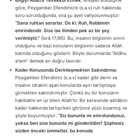
Bilgiyi Allah’a Tevekkül Etmek:
Rivayet edildiğine
göre, Peygamber Efendimiz’e (s.a.v) ruh hakkında
soru sorulduğunda, ona şu ayet vahyolunmuştur:
“Sana ruhtan sorarlar. De ki: Ruh, Rabbimin
emrindendir. Size ise ilimden pek az bir şey
verilmiştir.”
(İsrâ 17/85). Bu, insanın bilgisinin sınırlı
olduğunu ve bazı konuların bilgisinin sadece Allah
katında olduğunu gösterir. Böyle durumlarda “Allâhu
a’lem” demek en doğru tavırdır.
Kader Konusunda Derinleşmekten Sakındırma:
Peygamber Efendimiz (s.a.v) kader gibi derin ve
insanın idrakini aşan konularda aşırı tartışmaya
girmekten sakındırmıştır. Çünkü bu tür konuların
hakikatini en iyi bilen Allah’tır. Bir keresinde ashâbını
kader hakkında tartışırken görünce yüzü kızarmış ve
şöyle buyurmuştur:
“Siz bununla mı emrolundunuz,
yoksa ben size bununla mı gönderildim? Şüphesiz
sizden önceki ümmetler, bu konuda