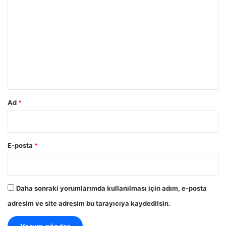
o
r
u
m
*
Ad
*
E-posta
*
Daha sonraki yorumlarımda kullanılması için adım, e-posta
adresim ve site adresim bu tarayıcıya kaydedilsin.