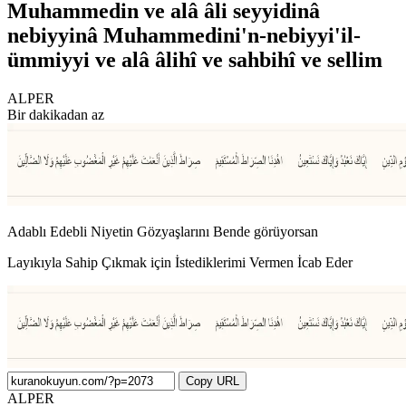
Muhammedin ve alâ âli seyyidinâ
nebiyyinâ Muhammedini'n-nebiyyi'il-
ümmiyyi ve alâ âlihî ve sahbihî ve sellim
ALPER
Bir dakikadan az
Adablı Edebli Niyetin Gözyaşlarını Bende görüyorsan
Layıkıyla Sahip Çıkmak için İstediklerimi Vermen İcab Eder
Copy URL
ALPER