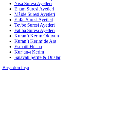
Nisa Suresi Ayetleri
Enam Suresi Ayetleri
Mâide Suresi Ayetleri
Enfâl Suresi Ayetleri
Tevbe Suresi Ayetleri
Fatiha Suresi Ayetleri
Kuran’ı Kerim Okuyun
Kuran’ı Kerim’de Ara
Esmaül Hüsna
Kur’an-ı Kerim
Salavatı Şerife & Dualar
Başa dön tuşu