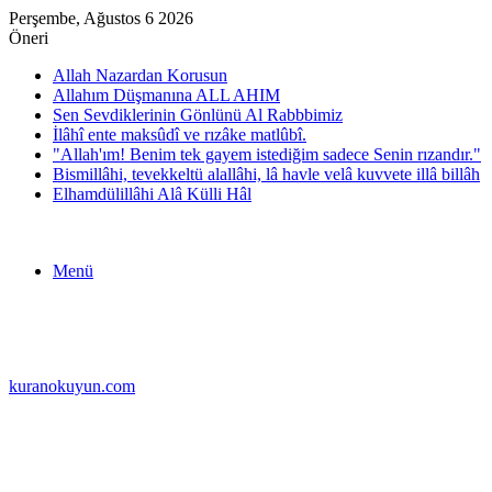
Perşembe, Ağustos 6 2026
Öneri
Allah Nazardan Korusun
Allahım Düşmanına ALL AHIM
Sen Sevdiklerinin Gönlünü Al Rabbbimiz
İlâhî ente maksûdî ve rızâke matlûbî.
"Allah'ım! Benim tek gayem istediğim sadece Senin rızandır."
Bismillâhi, tevekkeltü alallâhi, lâ havle velâ kuvvete illâ billâh
Elhamdülillâhi Alâ Külli Hâl
Menü
kuranokuyun.com