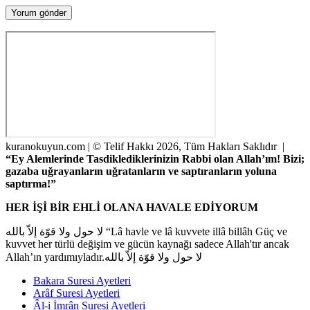
kuranokuyun.com | © Telif Hakkı 2026, Tüm Hakları Saklıdır |
“Ey Alemlerinde Tasdiklediklerinizin Rabbi olan Allah’ım! Bizi;
gazaba uğrayanların uğratanların ve saptıranların yoluna
saptırma!”
HER İŞİ BİR EHLİ OLANA HAVALE EDİYORUM
لا حول ولا قوّة إلاّ بالله “Lâ havle ve lâ kuvvete illâ billâh Güç ve
kuvvet her türlü değişim ve gücün kaynağı sadece Allah'tır ancak
Allah’ın yardımıyladır.لا حول ولا قوّة إلاّ بالله
Bakara Suresi Ayetleri
Arâf Suresi Ayetleri
Âl-i İmrân Suresi Ayetleri