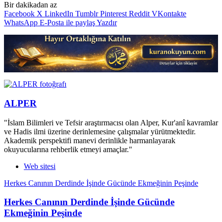
Bir dakikadan az
Facebook
X
LinkedIn
Tumblr
Pinterest
Reddit
VKontakte
WhatsApp
E-Posta ile paylaş
Yazdır
ALPER
"İslam Bilimleri ve Tefsir araştırmacısı olan Alper, Kur'anî kavramlar
ve Hadis ilmi üzerine derinlemesine çalışmalar yürütmektedir.
Akademik perspektifi manevi derinlikle harmanlayarak
okuyucularına rehberlik etmeyi amaçlar."
Web sitesi
Herkes Canının Derdinde İşinde Gücünde Ekmeğinin Peşinde
Herkes Canının Derdinde İşinde Gücünde
Ekmeğinin Peşinde