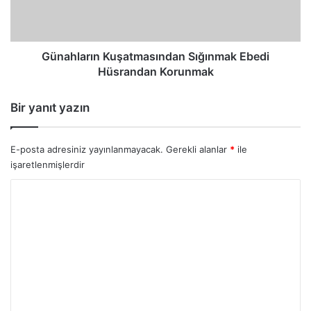
Günahların Kuşatmasından Sığınmak Ebedi
Hüsrandan Korunmak
Bir yanıt yazın
E-posta adresiniz yayınlanmayacak.
Gerekli alanlar
*
ile
işaretlenmişlerdir
Y
o
r
u
m
*