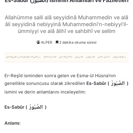
Es-Sabûr (الصَّبُورُ) İsminin Anlamları ve Faziletleri
Allahümme salli alâ seyyidinâ Muhammedin ve alâ
âli seyyidinâ nebiyyinâ Muhammedini'n-nebiyyi'il-
ümmiyyi ve alâ âlihî ve sahbihî ve sellim
ALPER
2 dakika okuma süresi
Er-Reşîd isminden sonra gelen ve Esma-ül Hüsna’nın
الصَّبُورُ
genellikle sonuncusu olarak zikredilen
Es-Sabûr (
)
ismini ve derin anlamlarını inceleyelim:
الصَّبُورُ
Es-Sabûr (
)
Anlamı: