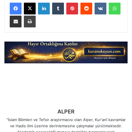
LinkedIn
Tumblr
Pinterest
Reddit
VKontakte
Whats
E-Posta ile paylaş
Yazdır
ALPER
"İslam Bilimleri ve Tefsir araştırmacısı olan Alper, Kur'anî kavramlar
ve Hadis ilmi üzerine derinlemesine çalışmalar yürütmektedir.
Akademik perspektifi manevi derinlikle harmanlayarak