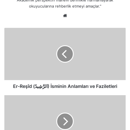
okuyucularına rehberlik etmeyi amaçlar."
Web
sitesi
Er-
Reşîd
(الرَّشِيدُ)
İsminin
Anlamları
ve
Faziletleri
Er-Reşîd (الرَّشِيدُ) İsminin Anlamları ve Faziletleri
Günahların
Kuşatmasından
Sığınmak
Ebedi
Hüsrandan
Korunmak