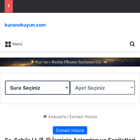
kuranokuyun.com
Ar
Menü
Sure
Ayet
Seçiniz
Seçiniz
Anasayfa
/
Esmaül Hüsna
Esmaül Hüsna