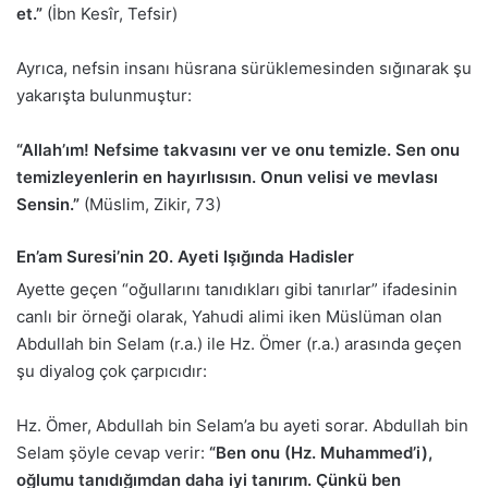
et.”
(İbn Kesîr, Tefsir)
Ayrıca, nefsin insanı hüsrana sürüklemesinden sığınarak şu
yakarışta bulunmuştur:
“Allah’ım! Nefsime takvasını ver ve onu temizle. Sen onu
temizleyenlerin en hayırlısısın. Onun velisi ve mevlası
Sensin.”
(Müslim, Zikir, 73)
En’am Suresi’nin 20. Ayeti Işığında Hadisler
Ayette geçen “oğullarını tanıdıkları gibi tanırlar” ifadesinin
canlı bir örneği olarak, Yahudi alimi iken Müslüman olan
Abdullah bin Selam (r.a.) ile Hz. Ömer (r.a.) arasında geçen
şu diyalog çok çarpıcıdır:
Hz. Ömer, Abdullah bin Selam’a bu ayeti sorar. Abdullah bin
Selam şöyle cevap verir:
“Ben onu (Hz. Muhammed’i),
oğlumu tanıdığımdan daha iyi tanırım. Çünkü ben