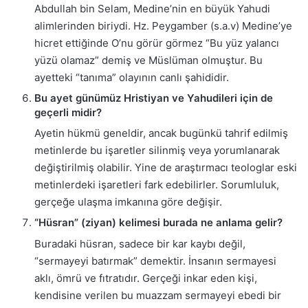
Abdullah bin Selam, Medine’nin en büyük Yahudi
alimlerinden biriydi. Hz. Peygamber (s.a.v) Medine’ye
hicret ettiğinde O’nu görür görmez “Bu yüz yalancı
yüzü olamaz” demiş ve Müslüman olmuştur. Bu
ayetteki “tanıma” olayının canlı şahididir.
Bu ayet günümüz Hristiyan ve Yahudileri için de
geçerli midir?
Ayetin hükmü geneldir, ancak bugünkü tahrif edilmiş
metinlerde bu işaretler silinmiş veya yorumlanarak
değiştirilmiş olabilir. Yine de araştırmacı teologlar eski
metinlerdeki işaretleri fark edebilirler. Sorumluluk,
gerçeğe ulaşma imkanına göre değişir.
“Hüsran” (ziyan) kelimesi burada ne anlama gelir?
Buradaki hüsran, sadece bir kar kaybı değil,
“sermayeyi batırmak” demektir. İnsanın sermayesi
aklı, ömrü ve fıtratıdır. Gerçeği inkar eden kişi,
kendisine verilen bu muazzam sermayeyi ebedi bir