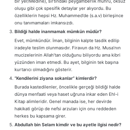
bir yer/Medine), sırtındaki peygamberlik mührü, öksüz
oluşu gibi çok spesifik detaylar yer alıyordu. Bu
özelliklerin hepsi Hz. Muhammed’de (s.a.v) birleşince
onu tanımamaları imkansızdı.
Bildiği halde inanmamak mümkün müdür?
Evet, mümkündür. İman, bilginin kalpte tasdik edilip
iradeyle teslim olunmasıdır. Firavun da Hz. Musa’nın
mucizelerinin Allah’tan olduğunu biliyordu ama kibri
yüzünden iman etmedi. Bu ayet, bilginin tek başına
kurtarıcı olmadığını gösterir.
“Kendilerini ziyana sokanlar” kimlerdir?
Burada kastedilenler, öncelikle gerçeği bildiği halde
dünya menfaati veya haset uğruna inkar eden Ehl-i
Kitap alimleridir. Genel manada ise, her devirde
hakikati görüp de nefsi arzuları için onu reddeden
herkes bu kapsama girer.
Abdullah bin Selam kimdir ve bu ayetle ilgisi nedir?