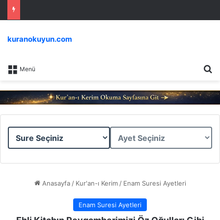
kuranokuyun.com
Ar
Menü
Sure
Ayet
Seçiniz
Seçiniz
Anasayfa
/
Kur'an-ı Kerim
/
Enam Suresi Ayetleri
Enam Suresi Ayetleri