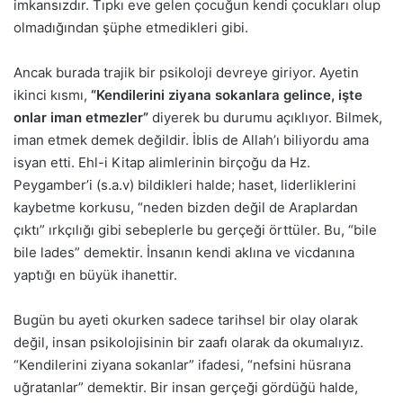
imkansızdır. Tıpkı eve gelen çocuğun kendi çocukları olup
olmadığından şüphe etmedikleri gibi.
Ancak burada trajik bir psikoloji devreye giriyor. Ayetin
ikinci kısmı,
“Kendilerini ziyana sokanlara gelince, işte
onlar iman etmezler”
diyerek bu durumu açıklıyor. Bilmek,
iman etmek demek değildir. İblis de Allah’ı biliyordu ama
isyan etti. Ehl-i Kitap alimlerinin birçoğu da Hz.
Peygamber’i (s.a.v) bildikleri halde; haset, liderliklerini
kaybetme korkusu, “neden bizden değil de Araplardan
çıktı” ırkçılığı gibi sebeplerle bu gerçeği örttüler. Bu, “bile
bile lades” demektir. İnsanın kendi aklına ve vicdanına
yaptığı en büyük ihanettir.
Bugün bu ayeti okurken sadece tarihsel bir olay olarak
değil, insan psikolojisinin bir zaafı olarak da okumalıyız.
“Kendilerini ziyana sokanlar” ifadesi, “nefsini hüsrana
uğratanlar” demektir. Bir insan gerçeği gördüğü halde,