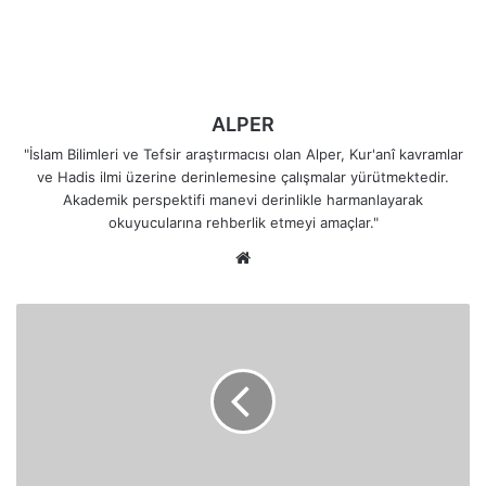
ALPER
"İslam Bilimleri ve Tefsir araştırmacısı olan Alper, Kur'anî kavramlar
ve Hadis ilmi üzerine derinlemesine çalışmalar yürütmektedir.
Akademik perspektifi manevi derinlikle harmanlayarak
okuyucularına rehberlik etmeyi amaçlar."
Web
sitesi
Kur'an'ın
İndiriliş
Amacı
ve
En
Büyük
Şahit
Allah