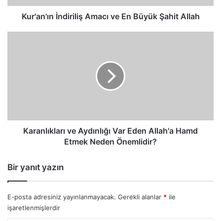
Kur'an'ın İndiriliş Amacı ve En Büyük Şahit Allah
Karanlıkları
ve
Aydınlığı
Var
Eden
Allah'a
Hamd
Etmek
Neden
Önemlidir?
Karanlıkları ve Aydınlığı Var Eden Allah'a Hamd
Etmek Neden Önemlidir?
Bir yanıt yazın
E-posta adresiniz yayınlanmayacak.
Gerekli alanlar
*
ile
işaretlenmişlerdir