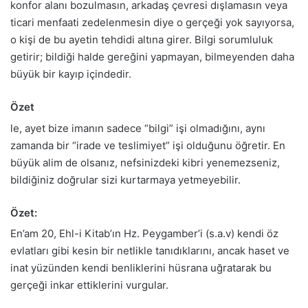
konfor alanı bozulmasın, arkadaş çevresi dışlamasın veya
ticari menfaati zedelenmesin diye o gerçeği yok sayıyorsa,
o kişi de bu ayetin tehdidi altına girer. Bilgi sorumluluk
getirir; bildiği halde gereğini yapmayan, bilmeyenden daha
büyük bir kayıp içindedir.
Özet
le, ayet bize imanın sadece “bilgi” işi olmadığını, aynı
zamanda bir “irade ve teslimiyet” işi olduğunu öğretir. En
büyük alim de olsanız, nefsinizdeki kibri yenemezseniz,
bildiğiniz doğrular sizi kurtarmaya yetmeyebilir.
Özet:
En’am 20, Ehl-i Kitab’ın Hz. Peygamber’i (s.a.v) kendi öz
evlatları gibi kesin bir netlikle tanıdıklarını, ancak haset ve
inat yüzünden kendi benliklerini hüsrana uğratarak bu
gerçeği inkar ettiklerini vurgular.