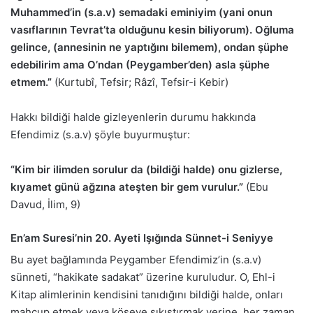
Muhammed’in (s.a.v) semadaki eminiyim (yani onun
vasıflarının Tevrat’ta olduğunu kesin biliyorum). Oğluma
gelince, (annesinin ne yaptığını bilemem), ondan şüphe
edebilirim ama O’ndan (Peygamber’den) asla şüphe
etmem.”
(Kurtubî, Tefsir; Râzî, Tefsir-i Kebir)
Hakkı bildiği halde gizleyenlerin durumu hakkında
Efendimiz (s.a.v) şöyle buyurmuştur:
“Kim bir ilimden sorulur da (bildiği halde) onu gizlerse,
kıyamet günü ağzına ateşten bir gem vurulur.”
(Ebu
Davud, İlim, 9)
En’am Suresi’nin 20. Ayeti Işığında Sünnet-i Seniyye
Bu ayet bağlamında Peygamber Efendimiz’in (s.a.v)
sünneti, “hakikate sadakat” üzerine kuruludur. O, Ehl-i
Kitap alimlerinin kendisini tanıdığını bildiği halde, onları
mahcup etmek veya köşeye sıkıştırmak yerine, her zaman