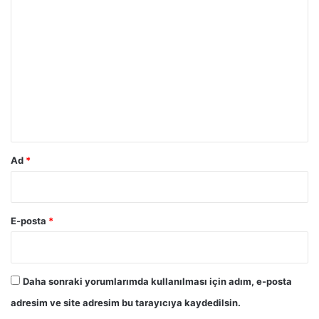
Y
o
r
u
m
*
Ad
*
E-posta
*
Daha sonraki yorumlarımda kullanılması için adım, e-posta
adresim ve site adresim bu tarayıcıya kaydedilsin.