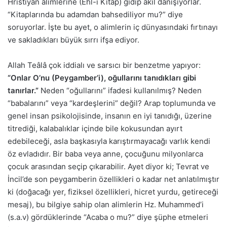
Hristiyan alimlerine (Ehl-i Kitap) gidip akıl danışıyorlar.
“Kitaplarında bu adamdan bahsediliyor mu?” diye
soruyorlar. İşte bu ayet, o alimlerin iç dünyasındaki fırtınayı
ve sakladıkları büyük sırrı ifşa ediyor.
Allah Teâlâ çok iddialı ve sarsıcı bir benzetme yapıyor:
“Onlar O’nu (Peygamber’i), oğullarını tanıdıkları gibi
tanırlar.”
Neden “oğullarını” ifadesi kullanılmış? Neden
“babalarını” veya “kardeşlerini” değil? Arap toplumunda ve
genel insan psikolojisinde, insanın en iyi tanıdığı, üzerine
titrediği, kalabalıklar içinde bile kokusundan ayırt
edebileceği, asla başkasıyla karıştırmayacağı varlık kendi
öz evladıdır. Bir baba veya anne, çocuğunu milyonlarca
çocuk arasından seçip çıkarabilir. Ayet diyor ki; Tevrat ve
İncil’de son peygamberin özellikleri o kadar net anlatılmıştır
ki (doğacağı yer, fiziksel özellikleri, hicret yurdu, getireceği
mesaj), bu bilgiye sahip olan alimlerin Hz. Muhammed’i
(s.a.v) gördüklerinde “Acaba o mu?” diye şüphe etmeleri