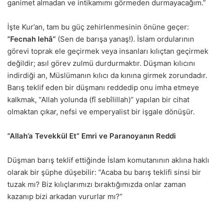
ganimet almadan ve intikamımı görmeden durmayacağım.”
İşte Kur’an, tam bu güç zehirlenmesinin önüne geçer:
“Fecnah lehâ”
(Sen de barışa yanaş!). İslam ordularının
görevi toprak ele geçirmek veya insanları kılıçtan geçirmek
değildir; asıl görev zulmü durdurmaktır. Düşman kılıcını
indirdiği an, Müslümanın kılıcı da kınına girmek zorundadır.
Barış teklif eden bir düşmanı reddedip onu imha etmeye
kalkmak, “Allah yolunda (fî sebîlillah)” yapılan bir cihat
olmaktan çıkar, nefsi ve emperyalist bir işgale dönüşür.
“Allah’a Tevekkül Et” Emri ve Paranoyanın Reddi
Düşman barış teklif ettiğinde İslam komutanının aklına haklı
olarak bir şüphe düşebilir: “Acaba bu barış teklifi sinsi bir
tuzak mı? Biz kılıçlarımızı bıraktığımızda onlar zaman
kazanıp bizi arkadan vururlar mı?”