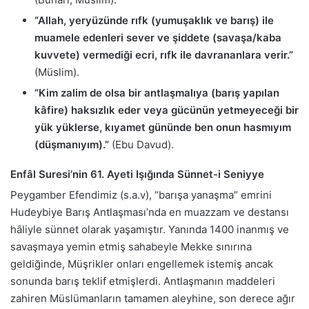
“Allah, yeryüzünde rıfk (yumuşaklık ve barış) ile
muamele edenleri sever ve şiddete (savaşa/kaba
kuvvete) vermediği ecri, rıfk ile davrananlara verir.”
(Müslim).
“Kim zalim de olsa bir antlaşmalıya (barış yapılan
kâfire) haksızlık eder veya gücünün yetmeyeceği bir
yük yüklerse, kıyamet gününde ben onun hasmıyım
(düşmanıyım).”
(Ebu Davud).
Enfâl Suresi’nin 61. Ayeti Işığında Sünnet-i Seniyye
Peygamber Efendimiz (s.a.v), “barışa yanaşma” emrini
Hudeybiye Barış Antlaşması’nda en muazzam ve destansı
hâliyle sünnet olarak yaşamıştır. Yanında 1400 inanmış ve
savaşmaya yemin etmiş sahabeyle Mekke sınırına
geldiğinde, Müşrikler onları engellemek istemiş ancak
sonunda barış teklif etmişlerdi. Antlaşmanın maddeleri
zahiren Müslümanların tamamen aleyhine, son derece ağır