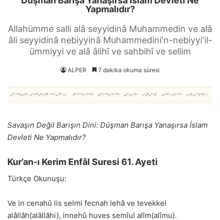
Düşman Barışa Yanaşırsa İslam Devleti Ne
Yapmalıdır?
Allahümme salli alâ seyyidinâ Muhammedin ve alâ
âli seyyidinâ nebiyyinâ Muhammedini'n-nebiyyi'il-
ümmiyyi ve alâ âlihî ve sahbihî ve sellim
ALPER
7 dakika okuma süresi
Savaşın Değil Barışın Dini: Düşman Barışa Yanaşırsa İslam
Devleti Ne Yapmalıdır?
Kur’an-ı Kerim Enfâl Suresi 61. Ayeti
Türkçe Okunuşu:
Ve in cenahû lis selmi fecnah lehâ ve tevekkel
alâllâh(alâllâhi), innehû huves semîul alîm(alîmu).