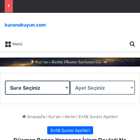
kuranokuyun.com
Ar
Menü
Sure
Ayet
Seçiniz
Seçiniz
Anasayfa
/
Kur'an-ı Kerim
/
Enfâl Suresi Ayetleri
Enfâl Suresi Ayetleri