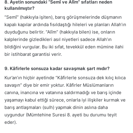
8. Ayetin sonundaki “Semî ve Alîm” sıfatları neden
kullanılmıştır?
“Semî” (hakkıyla işiten), barış görüşmelerinde düşmanın
kapalı kapılar ardında fısıldaştığı hileleri ve planları Allah’ın
duyduğunu belirtir. “Alîm” (hakkıyla bilen) ise, onların
kalplerinde gizledikleri asıl niyetleri sadece Allah’ın
bildiğini vurgular. Bu iki sıfat, tevekkül eden mümine ilahi
bir istihbarat garantisi verir.
9. Kâfirlerle sonsuza kadar savaşmak şart mıdır?
Kur’an’ın hiçbir ayetinde “Kâfirlerle sonsuza dek kılıç kılıca
savaşın” diye bir emir yoktur. Kâfirler Müslümanların
canına, inancına ve vatanına saldırmadığı ve barış içinde
yaşamayı kabul ettiği sürece, onlarla iyi ilişkiler kurmak ve
barış antlaşmaları (sulh) yapmak dinin aslına daha
uygundur (Mümtehine Suresi 8. ayeti bu durumu teyit
eder).