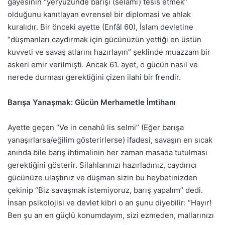
gayesinin “yeryüzünde barışı (selamı) tesis etmek”
olduğunu kanıtlayan evrensel bir diplomasi ve ahlak
kuralıdır. Bir önceki ayette (Enfâl 60), İslam devletine
“düşmanları caydırmak için gücünüzün yettiği en üstün
kuvveti ve savaş atlarını hazırlayın” şeklinde muazzam bir
askeri emir verilmişti. Ancak 61. ayet, o gücün nasıl ve
nerede durması gerektiğini çizen ilahi bir frendir.
Barışa Yanaşmak: Gücün Merhametle İmtihanı
Ayette geçen “Ve in cenahû lis selmi” (Eğer barışa
yanaşırlarsa/eğilim gösterirlerse) ifadesi, savaşın en sıcak
anında bile barış ihtimalinin her zaman masada tutulması
gerektiğini gösterir. Silahlarınızı hazırladınız, caydırıcı
gücünüze ulaştınız ve düşman sizin bu heybetinizden
çekinip “Biz savaşmak istemiyoruz, barış yapalım” dedi.
İnsan psikolojisi ve devlet kibri o an şunu diyebilir: “Hayır!
Ben şu an en güçlü konumdayım, sizi ezmeden, mallarınızı