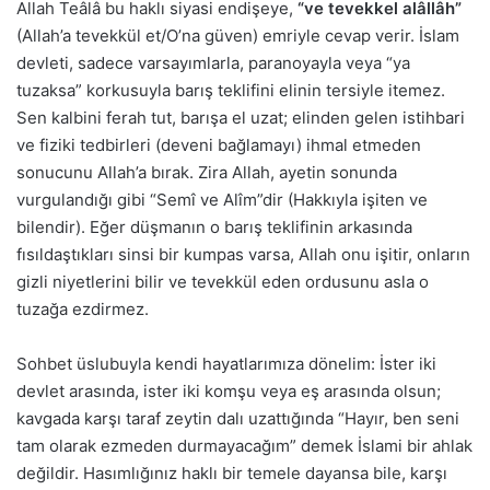
Allah Teâlâ bu haklı siyasi endişeye,
“ve tevekkel alâllâh”
(Allah’a tevekkül et/O’na güven) emriyle cevap verir. İslam
devleti, sadece varsayımlarla, paranoyayla veya “ya
tuzaksa” korkusuyla barış teklifini elinin tersiyle itemez.
Sen kalbini ferah tut, barışa el uzat; elinden gelen istihbari
ve fiziki tedbirleri (deveni bağlamayı) ihmal etmeden
sonucunu Allah’a bırak. Zira Allah, ayetin sonunda
vurgulandığı gibi “Semî ve Alîm”dir (Hakkıyla işiten ve
bilendir). Eğer düşmanın o barış teklifinin arkasında
fısıldaştıkları sinsi bir kumpas varsa, Allah onu işitir, onların
gizli niyetlerini bilir ve tevekkül eden ordusunu asla o
tuzağa ezdirmez.
Sohbet üslubuyla kendi hayatlarımıza dönelim: İster iki
devlet arasında, ister iki komşu veya eş arasında olsun;
kavgada karşı taraf zeytin dalı uzattığında “Hayır, ben seni
tam olarak ezmeden durmayacağım” demek İslami bir ahlak
değildir. Hasımlığınız haklı bir temele dayansa bile, karşı