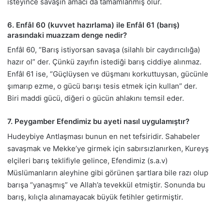
isteyince savaşın amacı da tamamlanmış olur.
6. Enfâl 60 (kuvvet hazırlama) ile Enfâl 61 (barış)
arasındaki muazzam denge nedir?
Enfâl 60, “Barış istiyorsan savaşa (silahlı bir caydırıcılığa)
hazır ol” der. Çünkü zayıfın istediği barış ciddiye alınmaz.
Enfâl 61 ise, “Güçlüysen ve düşmanı korkuttuysan, gücünle
şımarıp ezme, o gücü barışı tesis etmek için kullan” der.
Biri maddi gücü, diğeri o gücün ahlakını temsil eder.
7. Peygamber Efendimiz bu ayeti nasıl uygulamıştır?
Hudeybiye Antlaşması bunun en net tefsiridir. Sahabeler
savaşmak ve Mekke’ye girmek için sabırsızlanırken, Kureyş
elçileri barış teklifiyle gelince, Efendimiz (s.a.v)
Müslümanların aleyhine gibi görünen şartlara bile razı olup
barışa “yanaşmış” ve Allah’a tevekkül etmiştir. Sonunda bu
barış, kılıçla alınamayacak büyük fetihler getirmiştir.