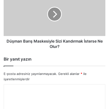
Maskesiyle
Sizi
Kandırmak
İsterse
Ne
Olur?
Düşman Barış Maskesiyle Sizi Kandırmak İsterse Ne
Olur?
Bir yanıt yazın
E-posta adresiniz yayınlanmayacak.
Gerekli alanlar
*
ile
işaretlenmişlerdir
Y
o
r