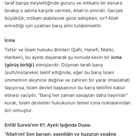
taraf barışa meylettiğinde gururu ve intikamı bir kenara
bırakıp o adıma karşılık vermek, Allah’ın emridir. Gerçek
büyüklük; intikam alabilecek güce sahipken, sırf Allah
emrettiği için uzatılan barış elini tutabilmektir.
İcma
Tefsir ve İslam hukuku âlimleri (Şafii, Hanefi, Maliki,
Hanbeli), bu ayete dayanarak şu konuda kesin bir
icma
(görüş birliği)
etmişlerdir: Düşman tarafı barış
(sulh/mütareke) teklif ettiğinde, eğer bu barış İslam
ümmetinin aleyhine değilse ve zahiren bir yarar (maslahat)
taşıyorsa, İslam devlet başkanının bu barış teklifini kabul
etmesi vaciptir. “Barış her zaman savaştan daha hayırlıdır”
kuralı, İslam devletler hukukunun temel icma noktalarından
biri olmuştur.
Enfâl Suresi’nin 61. Ayeti Işığında Duası
“Allah’ım! Sen barışın, esenliğin ve huzurun yegâne