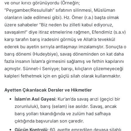
ve onur kırıcı görünüyordu (Örneğin;
“Peygamber/Resulullah” sıfatının silinmesi, Müslüman
olanların iade edilmesi gibi). Hz. Ömer (r.a.) başta olmak
üzere sahabeler “Biz neden bu zilleti kabul ediyoruz,
savaşalım!” diye itiraz etmelerine rağmen, Efendimiz (s.a.v)
karşı tarafın barış iradesini görmüş ve Allah’a tevekkül
ederek bu ayetin sırrıyla antlaşmayı imzalamıştır. Sonuçta o
barış dönemi (Hudeybiye), savaş döneminden on kat daha
fazla insanın İslam’a girmesini sağlamış ve fethin kapılarını
açmıştır. Sünnet-i Seniyye; barışı, kılıçların çözemeyeceği
kalpleri fethetmek için en güçlü silah olarak kullanmaktır.
Ayetten Çıkarılacak Dersler ve Hikmetler
İslam’ın Asıl Gayesi:
Kur’an’da savaş arızi (geçici bir
zorunluluk), barış (selam) ise asıldır. Savaş, ancak
barış yolları tıkandığında ve zulüm had safhaya
çıktığında başvurulan son çaredir.
Gücün Kontrolü:
60. ayette emredilen devasa silahlı