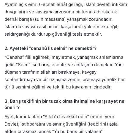
Ayetin açık emri (Fecnah lehâ) gereği, İslam devleti intikam
duygularını ve savaşma arzusunu bir kenara bırakarak
derhâl barışa (sulh masasına) yanaşmak zorundadır.
İslam’da savaşın asıl amacı karşı tarafı yok etmek değil,
saldırganlığı durdurup güvenliği tesis etmektir.
2. Ayetteki “cenahû lis selmi” ne demektir?
“Cenaha” fiili eğilmek, meyletmek, yanaşmak anlamlarına
gelir. “Selm” ise barış, esenlik ve antlaşma demektir. Yani
düşman tarafının silahları bırakmaya, kavgayı
sonlandırmaya ve bir uzlaşma zemini aramaya yönelik her
türlü samimi eğilimi ve teklifi bu kavramın içindedir.
3. Barış teklifinin bir tuzak olma ihtimaline karşı ayet ne
önerir?
Ayet, komutanlara “Allah’a tevekkül edin” emrini verir.
Devlet, istihbaratını ve sınır güvenliğini (tedbirini) asla
elden bırakmaz; ancak “Ya bu barış bir yalansa”