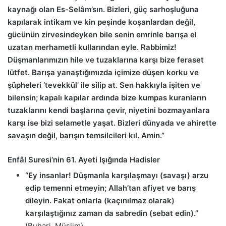
kaynağı olan Es-Selâm’sın. Bizleri, güç sarhoşluğuna
kapılarak intikam ve kin peşinde koşanlardan değil,
gücünün zirvesindeyken bile senin emrinle barışa el
uzatan merhametli kullarından eyle. Rabbimiz!
Düşmanlarımızın hile ve tuzaklarına karşı bize feraset
lütfet. Barışa yanaştığımızda içimize düşen korku ve
şüpheleri ‘tevekkül’ ile silip at. Sen hakkıyla işiten ve
bilensin; kapalı kapılar ardında bize kumpas kuranların
tuzaklarını kendi başlarına çevir, niyetini bozmayanlara
karşı ise bizi selametle yaşat. Bizleri dünyada ve ahirette
savaşın değil, barışın temsilcileri kıl. Amin.”
Enfâl Suresi’nin 61. Ayeti Işığında Hadisler
“Ey insanlar! Düşmanla karşılaşmayı (savaşı) arzu
edip temenni etmeyin; Allah’tan afiyet ve barış
dileyin. Fakat onlarla (kaçınılmaz olarak)
karşılaştığınız zaman da sabredin (sebat edin).”
(Buhari, Müslim).