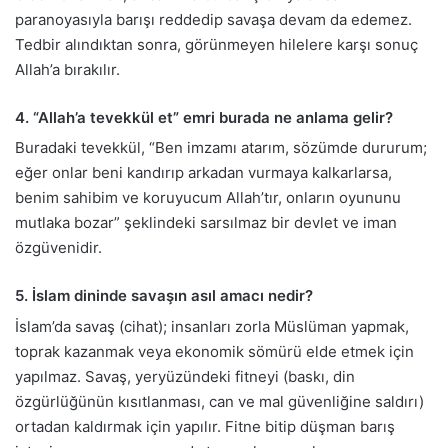
paranoyasıyla barışı reddedip savaşa devam da edemez.
Tedbir alındıktan sonra, görünmeyen hilelere karşı sonuç
Allah’a bırakılır.
4. “Allah’a tevekkül et” emri burada ne anlama gelir?
Buradaki tevekkül, “Ben imzamı atarım, sözümde dururum;
eğer onlar beni kandırıp arkadan vurmaya kalkarlarsa,
benim sahibim ve koruyucum Allah’tır, onların oyununu
mutlaka bozar” şeklindeki sarsılmaz bir devlet ve iman
özgüvenidir.
5. İslam dininde savaşın asıl amacı nedir?
İslam’da savaş (cihat); insanları zorla Müslüman yapmak,
toprak kazanmak veya ekonomik sömürü elde etmek için
yapılmaz. Savaş, yeryüzündeki fitneyi (baskı, din
özgürlüğünün kısıtlanması, can ve mal güvenliğine saldırı)
ortadan kaldırmak için yapılır. Fitne bitip düşman barış