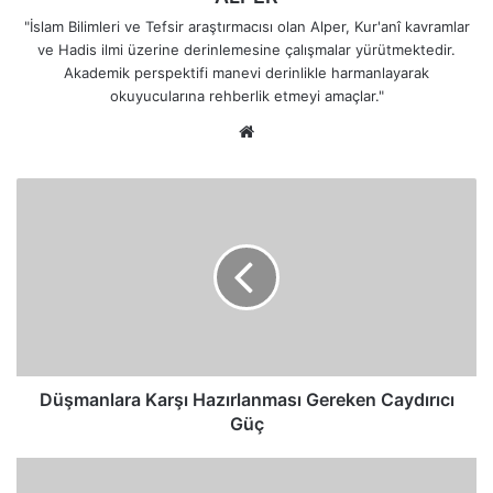
"İslam Bilimleri ve Tefsir araştırmacısı olan Alper, Kur'anî kavramlar
ve Hadis ilmi üzerine derinlemesine çalışmalar yürütmektedir.
Akademik perspektifi manevi derinlikle harmanlayarak
okuyucularına rehberlik etmeyi amaçlar."
Web
sitesi
Düşmanlara
Karşı
Hazırlanması
Gereken
Caydırıcı
Güç
Düşmanlara Karşı Hazırlanması Gereken Caydırıcı
Güç
Düşman
Barış