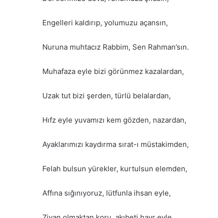
Engelleri kaldırıp, yolumuzu açansın,
Nuruna muhtacız Rabbim, Sen Rahman’sın.
Muhafaza eyle bizi görünmez kazalardan,
Uzak tut bizi şerden, türlü belalardan,
Hıfz eyle yuvamızı kem gözden, nazardan,
Ayaklarımızı kaydırma sırat-ı müstakimden,
Felah bulsun yürekler, kurtulsun elemden,
Affına sığınıyoruz, lütfunla ihsan eyle,
Ziyan olmaktan koru, akıbeti hayr eyle,