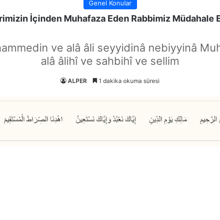
Genel Konular
birimizin İçinden Muhafaza Eden Rabbimiz Müdahale 
hammedin ve alâ âli seyyidinâ nebiyyinâ Mu
alâ âlihî ve sahbihî ve sellim
ALPER
1 dakika okuma süresi