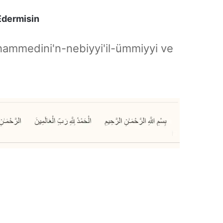
Edermisin
hammedini'n-nebiyyi'il-ümmiyyi ve