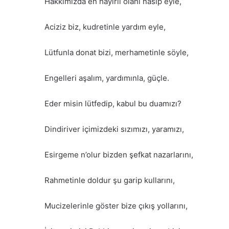
Hakkımızda en hayırlı olanı nasip eyle,
Aciziz biz, kudretinle yardım eyle,
Lütfunla donat bizi, merhametinle söyle,
Engelleri aşalım, yardımınla, güçle.
Eder misin lütfedip, kabul bu duamızı?
Dindiriver içimizdeki sızımızı, yaramızı,
Esirgeme n’olur bizden şefkat nazarlarını,
Rahmetinle doldur şu garip kullarını,
Mucizelerinle göster bize çıkış yollarını,