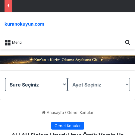
kuranokuyun.com
Ar
Menü
Sure
Ayet
Seçiniz
Seçiniz
Anasayfa
/
Genel Konular
Genel Konular