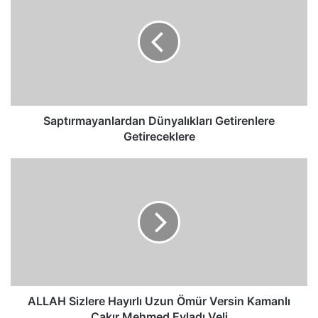
Getirenlere
Getireceklere
Saptırmayanlardan Dünyalıkları Getirenlere
Getireceklere
ALLAH
Sizlere
Hayırlı
Uzun
Ömür
Versin
Kamanlı
Çakır
Mehmed
Evladı
ALLAH Sizlere Hayırlı Uzun Ömür Versin Kamanlı
Veli
Çakır Mehmed Evladı Veli