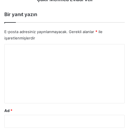
Bir yanıt yazın
E-posta adresiniz yayınlanmayacak.
Gerekli alanlar
*
ile
işaretlenmişlerdir
Y
o
r
u
m
*
Ad
*