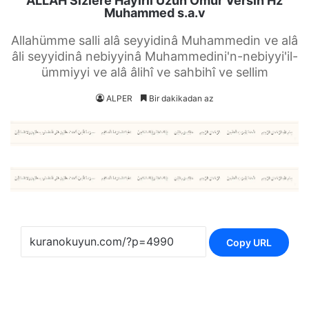
ALLAH Sizlere Hayırlı Uzun Ömür Versin Hz
Muhammed s.a.v
Allahümme salli alâ seyyidinâ Muhammedin ve alâ
âli seyyidinâ nebiyyinâ Muhammedini'n-nebiyyi'il-
ümmiyyi ve alâ âlihî ve sahbihî ve sellim
ALPER
Bir dakikadan az
Copy URL