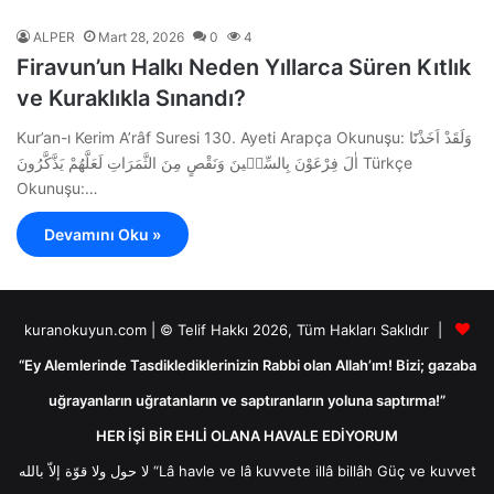
ALPER
Mart 28, 2026
0
4
Firavun’un Halkı Neden Yıllarca Süren Kıtlık
ve Kuraklıkla Sınandı?
Kur’an-ı Kerim A’râf Suresi 130. Ayeti Arapça Okunuşu: وَلَقَدْ اَخَذْنَٓا
اٰلَ فِرْعَوْنَ بِالسِّن۪ينَ وَنَقْصٍ مِنَ الثَّمَرَاتِ لَعَلَّهُمْ يَذَّكَّرُونَ Türkçe
Okunuşu:…
Devamını Oku »
kuranokuyun.com | © Telif Hakkı 2026, Tüm Hakları Saklıdır |
“Ey Alemlerinde Tasdiklediklerinizin Rabbi olan Allah’ım! Bizi; gazaba
uğrayanların uğratanların ve saptıranların yoluna saptırma!”
HER İŞİ BİR EHLİ OLANA HAVALE EDİYORUM
لا حول ولا قوّة إلاّ بالله “Lâ havle ve lâ kuvvete illâ billâh Güç ve kuvvet