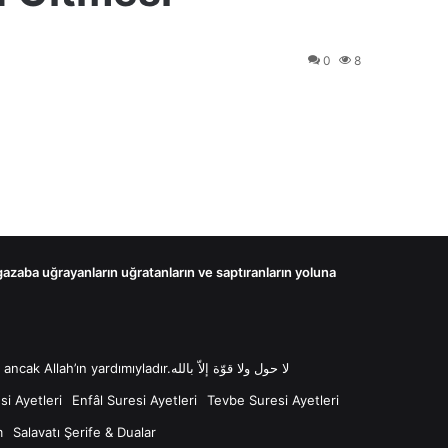
0
8
 gazaba uğrayanların uğratanların ve saptıranların yoluna
لا حول ولا قوّة إلاّ بالله “Lâ havle ve lâ kuvvete illâ billâh Güç ve kuvvet her türlü değişim ve gücün kaynağı sadece Allah'tır ancak Allah’ın yardımıyladır.لا حول ولا قوّة إلاّ بالله
i Ayetleri
Enfâl Suresi Ayetleri
Tevbe Suresi Ayetleri
m
Salavatı Şerife & Dualar