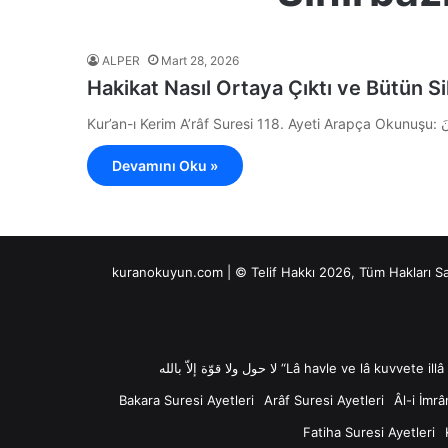
ALPER
Mart 28, 2026
Hakikat Nasıl Ortaya Çıktı ve Bütün Si
Devamını Oku »
kuranokuyun.com | © Telif Hakkı 2026, Tüm Hakları S
Bakara Suresi Ayetleri
Arâf Suresi Ayetleri
Âl-i İmrâ
Fatiha Suresi Ayetleri