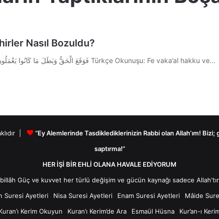
hirler Nasıl Bozuldu?
Kur’an-ı Kerim A’râf Suresi 118. Ayeti Arapça Okunuşu: فَوَقَعَ الْحَقُّ وَبَطَلَ مَا كَانُوا يَعْمَلُونَ Türkçe Okunuşu: Fe vaka’al hakku ve…
aklıdır |
“Ey Alemlerinde Tasdiklediklerinizin Rabbi olan Allah’ım! Bizi;
saptırma!”
HER İŞİ BİR EHLİ OLANA HAVALE EDİYORUM
n Suresi Ayetleri
Nisa Suresi Ayetleri
Enam Suresi Ayetleri
Mâide Sures
Kuran’ı Kerim Okuyun
Kuran’ı Kerim’de Ara
Esmaül Hüsna
Kur’an-ı Keri