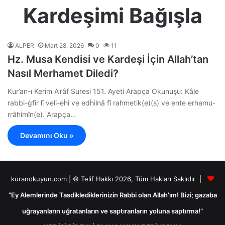
Kardeşimi Bağışla
ALPER
Mart 28, 2026
0
11
Hz. Musa Kendisi ve Kardeşi İçin Allah’tan
Nasıl Merhamet Diledi?
Kur’an-ı Kerim A’râf Suresi 151. Ayeti Arapça Okunuşu: Kâle
rabbi-ġfir lî veli-eḣî ve edḣilnâ fî rahmetik(e)(s) ve ente erhamu-
rrâhimîn(e). Arapça…
Devamını Oku »
kuranokuyun.com | © Telif Hakkı 2026, Tüm Hakları Saklıdır |
“Ey Alemlerinde Tasdiklediklerinizin Rabbi olan Allah’ım! Bizi; gazaba
uğrayanların uğratanların ve saptıranların yoluna saptırma!”