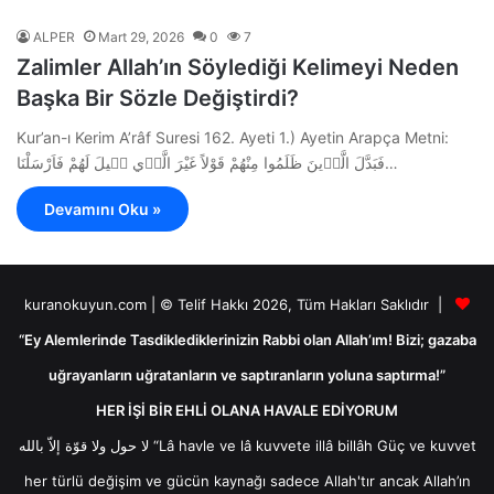
ALPER
Mart 29, 2026
0
7
Zalimler Allah’ın Söylediği Kelimeyi Neden
Başka Bir Sözle Değiştirdi?
Kur’an-ı Kerim A’râf Suresi 162. Ayeti 1.) Ayetin Arapça Metni:
فَبَدَّلَ الَّذ۪ينَ ظَلَمُوا مِنْهُمْ قَوْلاً غَيْرَ الَّذ۪ي ق۪يلَ لَهُمْ فَاَرْسَلْنَا…
Devamını Oku »
kuranokuyun.com | © Telif Hakkı 2026, Tüm Hakları Saklıdır |
“Ey Alemlerinde Tasdiklediklerinizin Rabbi olan Allah’ım! Bizi; gazaba
uğrayanların uğratanların ve saptıranların yoluna saptırma!”
HER İŞİ BİR EHLİ OLANA HAVALE EDİYORUM
لا حول ولا قوّة إلاّ بالله “Lâ havle ve lâ kuvvete illâ billâh Güç ve kuvvet
her türlü değişim ve gücün kaynağı sadece Allah'tır ancak Allah’ın