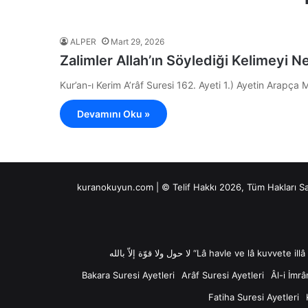
ALPER
Mart 29, 2026
Zalimler Allah’ın Söylediği Kelimeyi N
Devamını Oku »
kuranokuyun.com | © Telif Hakkı 2026, Tüm Hakları S
Bakara Suresi Ayetleri
Arâf Suresi Ayetleri
Âl-i İmrâ
Fatiha Suresi Ayetleri