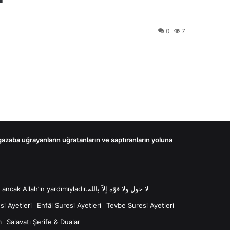
0
7
 gazaba uğrayanların uğratanların ve saptıranların yoluna
لا حول ولا قوّة إلاّ بالله “Lâ havle ve lâ kuvvete illâ billâh Güç ve kuvvet her türlü değişim ve gücün kaynağı sadece Allah'tır ancak Allah’ın yardımıyladır.لا حول ولا قوّة إلاّ بالله
i Ayetleri
Enfâl Suresi Ayetleri
Tevbe Suresi Ayetleri
m
Salavatı Şerife & Dualar