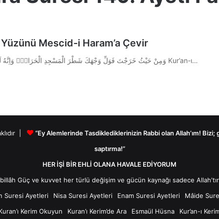
, Yüzünü Mescid-i Haram’a Çevir
Arapça Okunuşu: وَمِنْ حَيْثُ خَرَجْتَ فَوَلِّ وَجْهَكَ شَطْرَ الْمَسْجِدِ الْحَرَامِۜ وَاِنَّهُ لَلْحَقُّ مِنْ رَبِّكَۜ وَمَا اللّٰهُ بِغَافِلٍ عَمَّا تَعْمَلُونَ Kur’an-ı…
aklıdır |
“Ey Alemlerinde Tasdiklediklerinizin Rabbi olan Allah’ım! Bizi;
saptırma!”
HER İŞİ BİR EHLİ OLANA HAVALE EDİYORUM
n Suresi Ayetleri
Nisa Suresi Ayetleri
Enam Suresi Ayetleri
Mâide Sures
Kuran’ı Kerim Okuyun
Kuran’ı Kerim’de Ara
Esmaül Hüsna
Kur’an-ı Keri