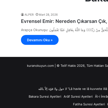
ALPER
Mart 28, 2026
Evrensel Emir: Nereden Çıkarsan Çık
Devamını Oku »
kuranokuyun.com | © Telif Hakkı 2026, Tüm Hakları S
Bakara Suresi Ayetleri
Arâf Suresi Ayetleri
Âl-i İmrâ
Fatiha Suresi Ayetleri