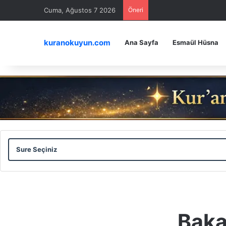
Cuma, Ağustos 7 2026
Öneri
kuranokuyun.com
Ana Sayfa
Esmaül Hüsna
Sure
Ayet
Seçiniz
Seçiniz
Baka