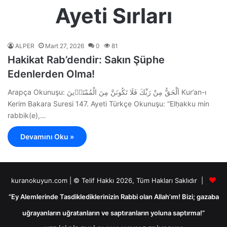
Ayeti Sırları
ALPER
Mart 27, 2026
0
81
Hakikat Rab’dendir: Sakın Şüphe
Edenlerden Olma!
Arapça Okunuşu: اَلْحَقُّ مِنْ رَبِّكَ فَلَا تَكُونَنَّ مِنَ الْمُمْتَر۪ينَ Kur’an-ı
Kerim Bakara Suresi 147. Ayeti Türkçe Okunuşu: “Elḥakku min
rabbik(e),…
Devamını Oku »
kuranokuyun.com | © Telif Hakkı 2026, Tüm Hakları Saklıdır |
“Ey Alemlerinde Tasdiklediklerinizin Rabbi olan Allah’ım! Bizi; gazaba
uğrayanların uğratanların ve saptıranların yoluna saptırma!”