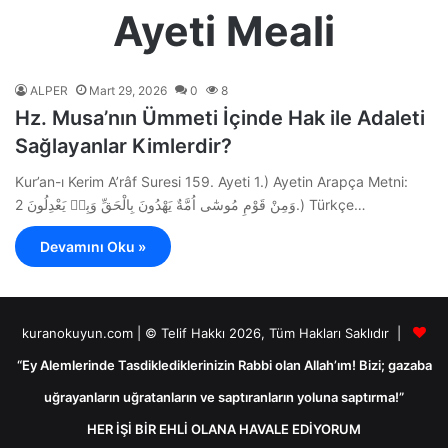
Ayeti Meali
ALPER
Mart 29, 2026
0
8
Hz. Musa’nın Ümmeti İçinde Hak ile Adaleti
Sağlayanlar Kimlerdir?
Kur’an-ı Kerim A’râf Suresi 159. Ayeti 1.) Ayetin Arapça Metni:
وَمِنْ قَوْمِ مُوسٰٓى اُمَّةٌ يَهْدُونَ بِالْحَقِّ وَبِه۪ يَعْدِلُونَ 2.) Türkçe…
Devamını Oku »
kuranokuyun.com | © Telif Hakkı 2026, Tüm Hakları Saklıdır |
“Ey Alemlerinde Tasdiklediklerinizin Rabbi olan Allah’ım! Bizi; gazaba
uğrayanların uğratanların ve saptıranların yoluna saptırma!”
HER İŞİ BİR EHLİ OLANA HAVALE EDİYORUM