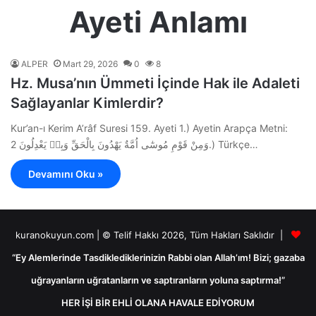
Ayeti Anlamı
ALPER
Mart 29, 2026
0
8
Hz. Musa’nın Ümmeti İçinde Hak ile Adaleti
Sağlayanlar Kimlerdir?
Kur’an-ı Kerim A’râf Suresi 159. Ayeti 1.) Ayetin Arapça Metni:
وَمِنْ قَوْمِ مُوسٰٓى اُمَّةٌ يَهْدُونَ بِالْحَقِّ وَبِه۪ يَعْدِلُونَ 2.) Türkçe…
Devamını Oku »
kuranokuyun.com | © Telif Hakkı 2026, Tüm Hakları Saklıdır |
“Ey Alemlerinde Tasdiklediklerinizin Rabbi olan Allah’ım! Bizi; gazaba
uğrayanların uğratanların ve saptıranların yoluna saptırma!”
HER İŞİ BİR EHLİ OLANA HAVALE EDİYORUM