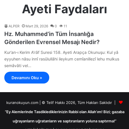
Ayeti Faydaları
ALPER
Mart 29, 2026
0
11
Hz. Muhammed’in Tüm İnsanlığa
Gönderilen Evrensel Mesajı Nedir?
Kur’an-ı Kerim A’râf Suresi 158. Ayeti Arapça Okunuşu: Kul yâ
eyyuhen nâsu innî rasûlullâhi ileykum cemîanillezî lehu mulkus
semâvâti vel…
Devamını Oku »
kuranokuyun.com | © Telif Hakkı 2026, Tüm Hakları Saklıdır |
“Ey Alemlerinde Tasdiklediklerinizin Rabbi olan Allah’ım! Bizi; gazaba
uğrayanların uğratanların ve saptıranların yoluna saptırma!”