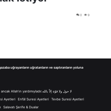
0
9
 gazaba uğrayanların uğratanların ve saptıranların yoluna
لا حول ولا قوّة إلاّ بالله “Lâ havle ve lâ kuvvete illâ billâh Güç ve kuvvet her türlü değişim ve gücün kaynağı sadece Allah'tır ancak Allah’ın yardımıyladır.لا حول ولا قوّة إلاّ بالله
i Ayetleri
Enfâl Suresi Ayetleri
Tevbe Suresi Ayetleri
m
Salavatı Şerife & Dualar