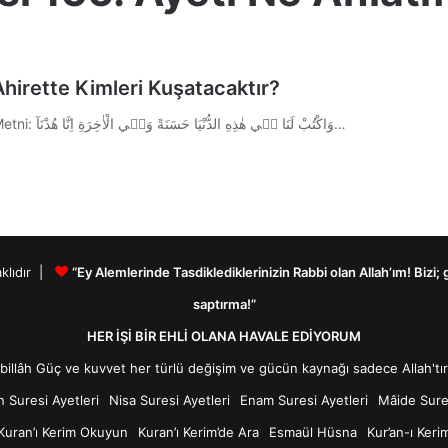
hirette Kimleri Kuşatacaktır?
Kur’an-ı Kerim A’râf Suresi 156. Ayeti 1.) Ayetin Arapça Metni: وَاكْتُبْ لَنَا ف۪ي هٰذِهِ الدُّنْيَا حَسَنَةً وَف۪ي الْاٰخِرَةِ اِنَّا هُدْنَآ…
aklıdır |
“Ey Alemlerinde Tasdiklediklerinizin Rabbi olan Allah’ım! Bizi;
saptırma!”
HER İŞİ BİR EHLİ OLANA HAVALE EDİYORUM
n Suresi Ayetleri
Nisa Suresi Ayetleri
Enam Suresi Ayetleri
Mâide Sures
Kuran’ı Kerim Okuyun
Kuran’ı Kerim’de Ara
Esmaül Hüsna
Kur’an-ı Keri