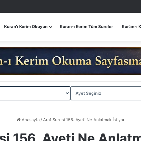
Kuran’ı Kerim Okuyun
Kuran-ı Kerim Tüm Sureler
Kur’an-ı 
Anasayfa
/
Araf Suresi 156. Ayeti Ne Anlatmak İstiyor
si 156. Ayeti Ne Anlatm