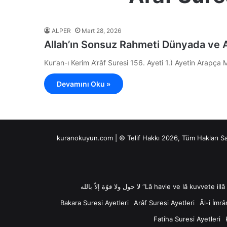
ALPER
Mart 28, 2026
Allah’ın Sonsuz Rahmeti Dünyada ve A
Devamını Oku »
kuranokuyun.com | © Telif Hakkı 2026, Tüm Hakları S
Bakara Suresi Ayetleri
Arâf Suresi Ayetleri
Âl-i İmrâ
Fatiha Suresi Ayetleri