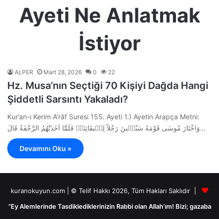
Ayeti Ne Anlatmak
İstiyor
ALPER
Mart 28, 2026
0
22
Hz. Musa’nın Seçtiği 70 Kişiyi Dağda Hangi
Şiddetli Sarsıntı Yakaladı?
Kur’an-ı Kerim A’râf Suresi 155. Ayeti 1.) Ayetin Arapça Metni:
وَاخْتَارَ مُوسٰى قَوْمَهُ سَبْع۪ينَ رَجُلاً لِم۪يقَاتِنَاۚ فَلَمَّٓا اَخَذَتْهُمُ الرَّجْفَةُ قَالَ…
Devamını Oku »
kuranokuyun.com | © Telif Hakkı 2026, Tüm Hakları Saklıdır |
“Ey Alemlerinde Tasdiklediklerinizin Rabbi olan Allah’ım! Bizi; gazaba