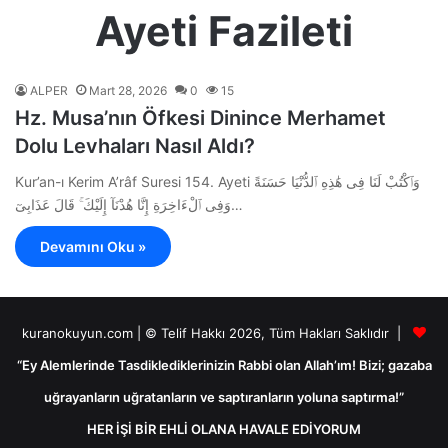
Ayeti Fazileti
ALPER
Mart 28, 2026
0
15
Hz. Musa’nın Öfkesi Dinince Merhamet
Dolu Levhaları Nasıl Aldı?
Kur’an-ı Kerim A’râf Suresi 154. Ayeti وَٱكْتُبْ لَنَا فِى هَٰذِهِ ٱلدُّنْيَا حَسَنَةً
وَفِى ٱلْءَاخِرَةِ إِنَّا هُدْنَآ إِلَيْكَ ۚ قَالَ عَذَابِىٓ…
Devamını Oku »
kuranokuyun.com | © Telif Hakkı 2026, Tüm Hakları Saklıdır |
“Ey Alemlerinde Tasdiklediklerinizin Rabbi olan Allah’ım! Bizi; gazaba
uğrayanların uğratanların ve saptıranların yoluna saptırma!”
HER İŞİ BİR EHLİ OLANA HAVALE EDİYORUM