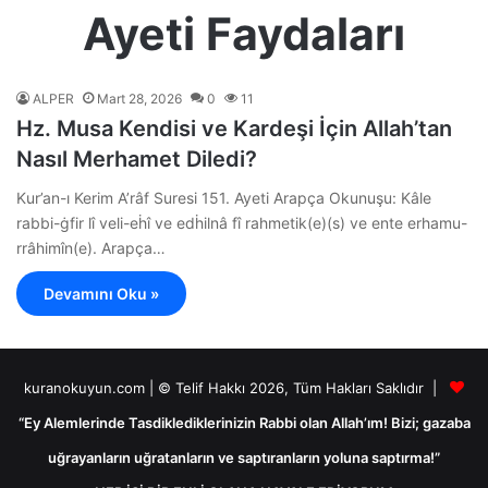
Ayeti Faydaları
ALPER
Mart 28, 2026
0
11
Hz. Musa Kendisi ve Kardeşi İçin Allah’tan
Nasıl Merhamet Diledi?
Kur’an-ı Kerim A’râf Suresi 151. Ayeti Arapça Okunuşu: Kâle
rabbi-ġfir lî veli-eḣî ve edḣilnâ fî rahmetik(e)(s) ve ente erhamu-
rrâhimîn(e). Arapça…
Devamını Oku »
kuranokuyun.com | © Telif Hakkı 2026, Tüm Hakları Saklıdır |
“Ey Alemlerinde Tasdiklediklerinizin Rabbi olan Allah’ım! Bizi; gazaba
uğrayanların uğratanların ve saptıranların yoluna saptırma!”