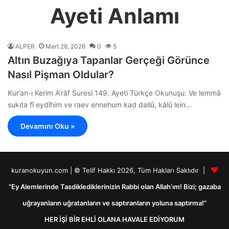
Ayeti Anlamı
ALPER
Mart 28, 2026
0
5
Altın Buzağıya Tapanlar Gerçeği Görünce
Nasıl Pişman Oldular?
Kur’an-ı Kerim A’râf Suresi 149. Ayeti Türkçe Okunuşu: Ve lemmâ
sukıta fî eydîhim ve raev ennehum kad dallû, kâlû lein…
Devamını Oku »
kuranokuyun.com | © Telif Hakkı 2026, Tüm Hakları Saklıdır |
“Ey Alemlerinde Tasdiklediklerinizin Rabbi olan Allah’ım! Bizi; gazaba
uğrayanların uğratanların ve saptıranların yoluna saptırma!”
HER İŞİ BİR EHLİ OLANA HAVALE EDİYORUM