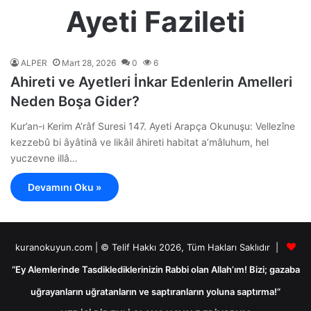
Ayeti Fazileti
ALPER
Mart 28, 2026
0
6
Ahireti ve Ayetleri İnkar Edenlerin Amelleri
Neden Boşa Gider?
Kur’an-ı Kerim A’râf Suresi 147. Ayeti Arapça Okunuşu: Vellezîne
kezzebû bi âyâtinâ ve likâil âhireti habitat a’mâluhum, hel
yuczevne illâ…
Devamını Oku »
kuranokuyun.com | © Telif Hakkı 2026, Tüm Hakları Saklıdır |
“Ey Alemlerinde Tasdiklediklerinizin Rabbi olan Allah’ım! Bizi; gazaba
uğrayanların uğratanların ve saptıranların yoluna saptırma!”