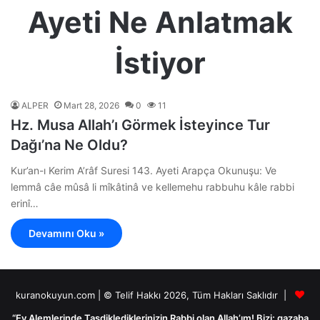
Ayeti Ne Anlatmak
İstiyor
ALPER
Mart 28, 2026
0
11
Hz. Musa Allah’ı Görmek İsteyince Tur
Dağı’na Ne Oldu?
Kur’an-ı Kerim A’râf Suresi 143. Ayeti Arapça Okunuşu: Ve
lemmâ câe mûsâ li mîkâtinâ ve kellemehu rabbuhu kâle rabbi
erinî…
Devamını Oku »
kuranokuyun.com | © Telif Hakkı 2026, Tüm Hakları Saklıdır |
“Ey Alemlerinde Tasdiklediklerinizin Rabbi olan Allah’ım! Bizi; gazaba