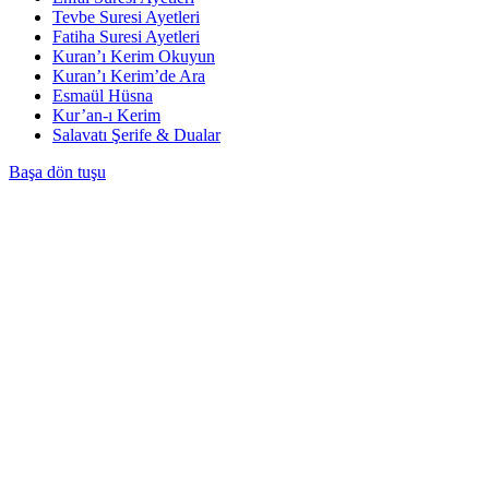
Tevbe Suresi Ayetleri
Fatiha Suresi Ayetleri
Kuran’ı Kerim Okuyun
Kuran’ı Kerim’de Ara
Esmaül Hüsna
Kur’an-ı Kerim
Salavatı Şerife & Dualar
Başa dön tuşu