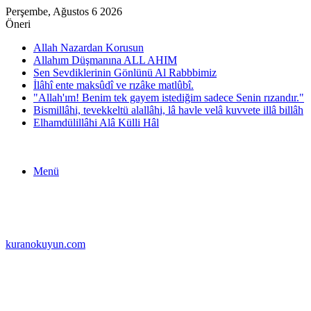
Perşembe, Ağustos 6 2026
Öneri
Allah Nazardan Korusun
Allahım Düşmanına ALL AHIM
Sen Sevdiklerinin Gönlünü Al Rabbbimiz
İlâhî ente maksûdî ve rızâke matlûbî.
"Allah'ım! Benim tek gayem istediğim sadece Senin rızandır."
Bismillâhi, tevekkeltü alallâhi, lâ havle velâ kuvvete illâ billâh
Elhamdülillâhi Alâ Külli Hâl
Menü
kuranokuyun.com