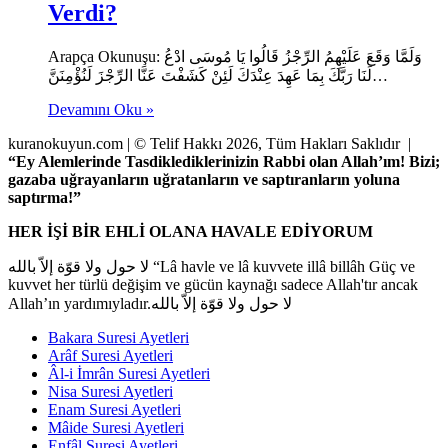
Verdi?
Arapça Okunuşu: وَلَمَّا وَقَعَ عَلَيْهِمُ الرِّجْزُ قَالُوا يَا مُوسَى ادْعُ
لَنَا رَبَّكَ بِمَا عَهِدَ عِنْدَكَ لَئِنْ كَشَفْتَ عَنَّا الرِّجْزَ لَنُؤْمِنَنَّ…
Devamını Oku »
kuranokuyun.com | © Telif Hakkı 2026, Tüm Hakları Saklıdır |
“Ey Alemlerinde Tasdiklediklerinizin Rabbi olan Allah’ım! Bizi;
gazaba uğrayanların uğratanların ve saptıranların yoluna
saptırma!”
HER İŞİ BİR EHLİ OLANA HAVALE EDİYORUM
لا حول ولا قوّة إلاّ بالله “Lâ havle ve lâ kuvvete illâ billâh Güç ve
kuvvet her türlü değişim ve gücün kaynağı sadece Allah'tır ancak
Allah’ın yardımıyladır.لا حول ولا قوّة إلاّ بالله
Bakara Suresi Ayetleri
Arâf Suresi Ayetleri
Âl-i İmrân Suresi Ayetleri
Nisa Suresi Ayetleri
Enam Suresi Ayetleri
Mâide Suresi Ayetleri
Enfâl Suresi Ayetleri