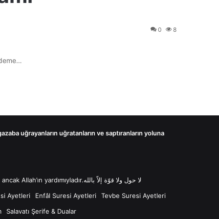
0
8
d deme…
 gazaba uğrayanların uğratanların ve saptıranların yoluna
لا حول ولا قوّة إلاّ بالله “Lâ havle ve lâ kuvvete illâ billâh Güç ve kuvvet her türlü değişim ve gücün kaynağı sadece Allah'tır ancak Allah’ın yardımıyladır.لا حول ولا قوّة إلاّ بالله
i Ayetleri
Enfâl Suresi Ayetleri
Tevbe Suresi Ayetleri
m
Salavatı Şerife & Dualar