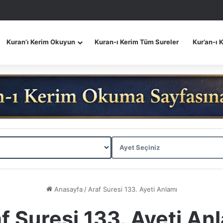
Kuran’ı Kerim Okuyun
Kuran-ı Kerim Tüm Sureler
Kur’an-ı 
Anasayfa
/
Araf Suresi 133. Ayeti Anlamı
f Suresi 133. Ayeti An