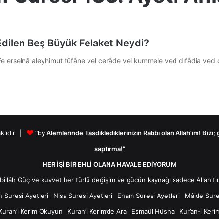
 Edilen Beş Büyük Felaket Neydi?
: Fe erselnâ aleyhimut tûfâne vel cerâde vel kummele ved dıfâdia ve
aklıdır |
“Ey Alemlerinde Tasdiklediklerinizin Rabbi olan Allah’ım! Bizi;
saptırma!”
HER İŞİ BİR EHLİ OLANA HAVALE EDİYORUM
n Suresi Ayetleri
Nisa Suresi Ayetleri
Enam Suresi Ayetleri
Mâide Sures
Kuran’ı Kerim Okuyun
Kuran’ı Kerim’de Ara
Esmaül Hüsna
Kur’an-ı Keri