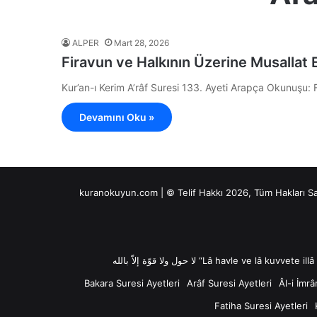
ALPER
Mart 28, 2026
Firavun ve Halkının Üzerine Musallat
Kur’an-ı Kerim A’râf Suresi 133. Ayeti Arapça Okunuşu
Devamını Oku »
kuranokuyun.com | © Telif Hakkı 2026, Tüm Hakları S
Bakara Suresi Ayetleri
Arâf Suresi Ayetleri
Âl-i İmrâ
Fatiha Suresi Ayetleri