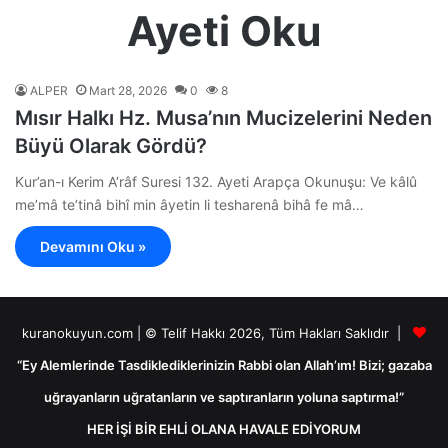
Ayeti Oku
ALPER
Mart 28, 2026
0
8
Mısır Halkı Hz. Musa’nın Mucizelerini Neden
Büyü Olarak Gördü?
Kur’an-ı Kerim A’râf Suresi 132. Ayeti Arapça Okunuşu: Ve kâlû
me’mâ te’tinâ bihî min âyetin li tesharenâ bihâ fe mâ…
Devamını Oku »
kuranokuyun.com | © Telif Hakkı 2026, Tüm Hakları Saklıdır |
“Ey Alemlerinde Tasdiklediklerinizin Rabbi olan Allah’ım! Bizi; gazaba
uğrayanların uğratanların ve saptıranların yoluna saptırma!”
HER İŞİ BİR EHLİ OLANA HAVALE EDİYORUM