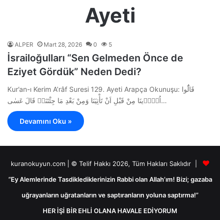
Ayeti
ALPER
Mart 28, 2026
0
5
İsrailoğulları “Sen Gelmeden Önce de
Eziyet Gördük” Neden Dedi?
Kur’an-ı Kerim A’râf Suresi 129. Ayeti Arapça Okunuşu: قَالُٓوا
اُو۪ذ۪ينَا مِنْ قَبْلِ اَنْ تَأْتِيَنَا وَمِنْ بَعْدِ مَا جِئْتَنَاۜ قَالَ عَسٰى…
Devamını Oku »
kuranokuyun.com | © Telif Hakkı 2026, Tüm Hakları Saklıdır |
“Ey Alemlerinde Tasdiklediklerinizin Rabbi olan Allah’ım! Bizi; gazaba
uğrayanların uğratanların ve saptıranların yoluna saptırma!”
HER İŞİ BİR EHLİ OLANA HAVALE EDİYORUM